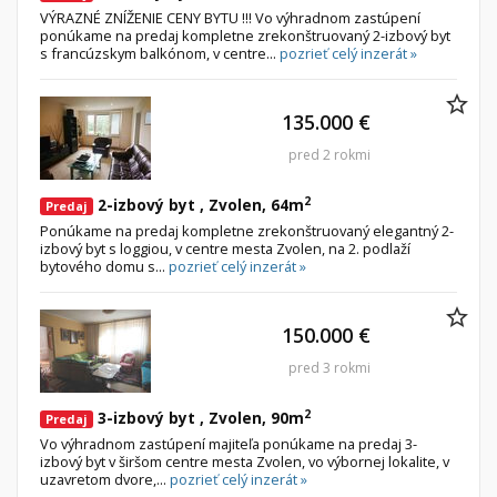
VÝRAZNÉ ZNÍŽENIE CENY BYTU !!! Vo výhradnom zastúpení
ponúkame na predaj kompletne zrekonštruovaný 2-izbový byt
s francúzskym balkónom, v centre...
pozrieť celý inzerát »
135.000 €
pred 2 rokmi
2
2-izbový byt , Zvolen, 64m
Predaj
Ponúkame na predaj kompletne zrekonštruovaný elegantný 2-
izbový byt s loggiou, v centre mesta Zvolen, na 2. podlaží
bytového domu s...
pozrieť celý inzerát »
150.000 €
pred 3 rokmi
2
3-izbový byt , Zvolen, 90m
Predaj
Vo výhradnom zastúpení majiteľa ponúkame na predaj 3-
izbový byt v širšom centre mesta Zvolen, vo výbornej lokalite, v
uzavretom dvore,...
pozrieť celý inzerát »