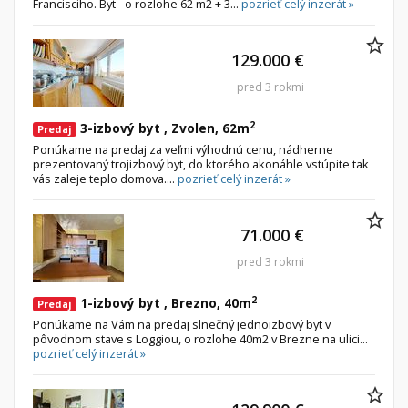
Francisciho. Byt - o rozlohe 62 m2 + 3...
pozrieť celý inzerát »
129.000 €
pred 3 rokmi
2
3-izbový byt , Zvolen, 62m
Predaj
Ponúkame na predaj za veľmi výhodnú cenu, nádherne
prezentovaný trojizbový byt, do ktorého akonáhle vstúpite tak
vás zaleje teplo domova....
pozrieť celý inzerát »
71.000 €
pred 3 rokmi
2
1-izbový byt , Brezno, 40m
Predaj
Ponúkame na Vám na predaj slnečný jednoizbový byt v
pôvodnom stave s Loggiou, o rozlohe 40m2 v Brezne na ulici...
pozrieť celý inzerát »