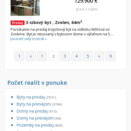
129.900 €
pred 3 rokmi
2
3-izbový byt , Zvolen, 64m
Predaj
Ponúkame na predaj trojizbový byt na sídlisku Môťová vo
Zvolene. Byt je situovaný v bytovom dome s výťahom na 5....
pozrieť celý inzerát »
1
«
1
2
3
4
5
»
9
Počet realít v ponuke
Byty na predaj
(2931)
Byty na prenájom
(3784)
Domy na predaj
(915)
Domy na prenájom
(48)
Pozemky na predaj
(840)