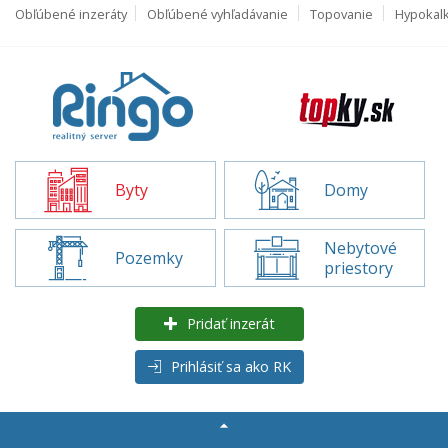
Obľúbené inzeráty
Obľúbené vyhľadávanie
Topovanie
Hypokal
Byty
Domy
Nebytové
Pozemky
priestory
Pridať inzerát
Prihlásiť sa ako RK
Rozšírené
vyhľadávanie
Byty na