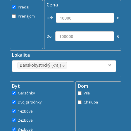
Cena
Predaj
Predaj
Prenájom
Prenájom
Od:
€
Kde?
×
Banskobystrický (kraj)
Do:
€
Hľadaj
search
Lokalita
×
×
Banskobystrický (kraj)
Byt
Dom
Garsónky
Vila
Dvojgarsónky
Chalupa
1-izbové
2-izbové
3-izbové