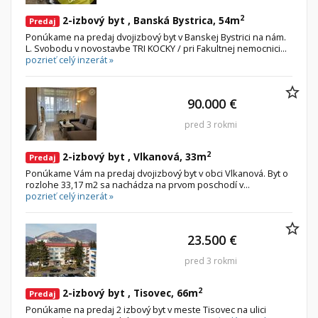
2
2-izbový byt , Banská Bystrica, 54m
Predaj
Ponúkame na predaj dvojizbový byt v Banskej Bystrici na nám.
L. Svobodu v novostavbe TRI KOCKY / pri Fakultnej nemocnici...
pozrieť celý inzerát »
90.000 €
pred 3 rokmi
2
2-izbový byt , Vlkanová, 33m
Predaj
Ponúkame Vám na predaj dvojizbový byt v obci Vlkanová. Byt o
rozlohe 33,17 m2 sa nachádza na prvom poschodí v...
pozrieť celý inzerát »
23.500 €
pred 3 rokmi
2
2-izbový byt , Tisovec, 66m
Predaj
Ponúkame na predaj 2 izbový byt v meste Tisovec na ulici