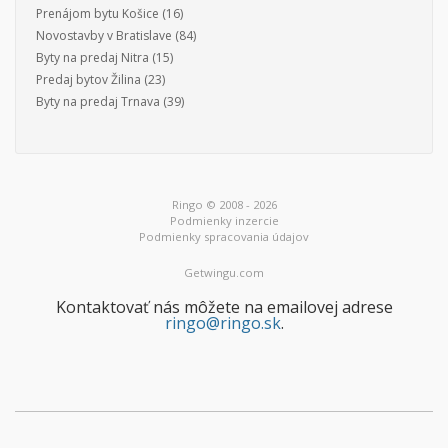
Prenájom bytu Košice
(16)
Novostavby v Bratislave
(84)
Byty na predaj Nitra
(15)
Predaj bytov Žilina
(23)
Byty na predaj Trnava
(39)
Ringo © 2008 - 2026
Podmienky inzercie
Podmienky spracovania údajov
Getwingu.com
Kontaktovať nás môžete na emailovej adrese
ringo@ringo.sk
.