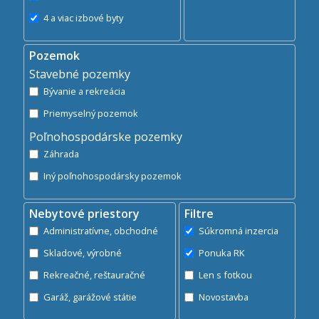
4 a viac izbové byty
Pozemok
Stavebné pozemky
Bývanie a rekreácia
Priemyselný pozemok
Poľnohospodárske pozemky
Záhrada
Iný poľnohospodársky pozemok
Nebytové priestory
Filtre
Administratívne, obchodné
Súkromná inzercia
Skladové, výrobné
Ponuka RK
Rekreačné, reštauračné
Len s fotkou
Garáž, garážové státie
Novostavba