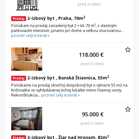
pred 3 rokmi
2
2-izbový byt , Praha, 70m
Predaj
Ponúkam na predaj zariadený byt 2 + kk 70 m², s vlastným
parkovacím miestom, priamo pri dome a veľkou murovanou...
pozrieť celý inzerát »
118.000 €
pred 3 rokmi
2
2-izbový byt , Banská Štiavnica, 55m
Predaj
Ponúkame na predaj slnečný dvojizbový byt o výmere 55 m2 na
Križovatke vo vyhľadávanej tichej lokalite mimo hlavnej cesty.
Rekonštrukcia...
pozrieť celý inzerát »
95.000 €
pred 3 rokmi
2
3-izbový byt , Žiar nad Hronom, 82m
Predaj