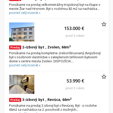
Ponúkame na predaj veľkometrážny trojizbový byt na Etape v
meste Žiar nad Hronom. Byt s rozlohou 82 m2 sa nachádza...
pozrieť celý inzerát »
153.000 €
pred 3 rokmi
2
2-izbový byt , Zvolen, 66m
Predaj
Ponúkame na predaj kompletne zrekonštruovaný dvojizbový
byt v osobnom vlastníctve v zateplenom tehlovom bytovom
dome v centre mesta Zvolen. DISPOZÍCIA:...
pozrieť celý inzerát »
53.990 €
pred 3 rokmi
2
3-izbový byt , Revúca, 66m
Predaj
Ponúkame na predaj 3 izbový byt v Revúcej. Byt - o rozlohe
66m2 sa nachádza na 2. poschodí z možných...