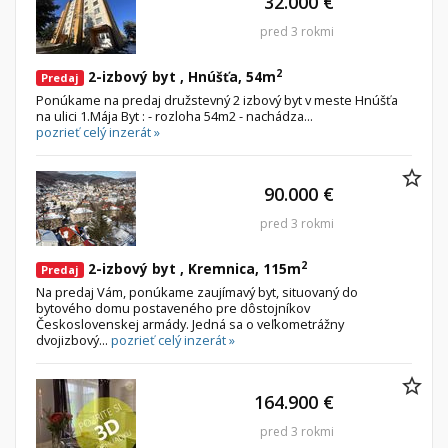
32.000 €
pred 3 rokmi
2
2-izbový byt , Hnúšťa, 54m
Predaj
Ponúkame na predaj družstevný 2 izbový byt v meste Hnúšťa
na ulici 1.Mája Byt : - rozloha 54m2 - nachádza...
pozrieť celý inzerát »
90.000 €
pred 3 rokmi
2
2-izbový byt , Kremnica, 115m
Predaj
Na predaj Vám, ponúkame zaujímavý byt, situovaný do
bytového domu postaveného pre dôstojníkov
Československej armády. Jedná sa o veľkometrážny
dvojizbový...
pozrieť celý inzerát »
164.900 €
pred 3 rokmi