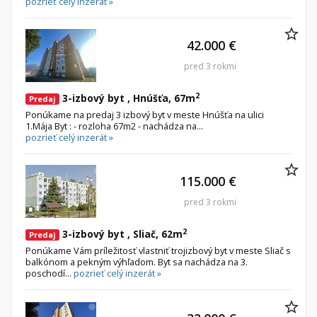
pozrieť celý inzerát »
42.000 €
pred 3 rokmi
2
3-izbový byt , Hnúšťa, 67m
Predaj
Ponúkame na predaj 3 izbový byt v meste Hnúšťa na ulici
1.Mája Byt : - rozloha 67m2 - nachádza na...
pozrieť celý inzerát »
115.000 €
pred 3 rokmi
2
3-izbový byt , Sliač, 62m
Predaj
Ponúkame Vám príležitosť vlastniť trojizbový byt v meste Sliač s
balkónom a pekným výhľadom. Byt sa nachádza na 3.
poschodí...
pozrieť celý inzerát »