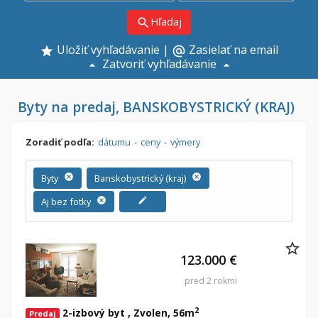
Hľadaj
search
Uložiť vyhľadávanie
|
Zasielať na email
alternate_email
Zatvoriť vyhľadávanie
Byty na predaj, BANSKOBYSTRICKÝ (KRAJ)
Zoradiť podľa:
dátumu
-
ceny
-
výmery
Byty
cancel
Banskobystrický (kraj)
cancel
Aj bez fotky
cancel
edit
123.000 €
pred 2 rokmi
2
2-izbový byt , Zvolen, 56m
Predaj