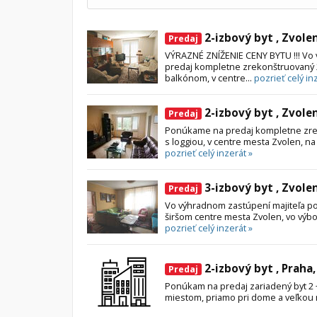
2-izbový byt , Zvole
Predaj
VÝRAZNÉ ZNÍŽENIE CENY BYTU !!! V
predaj kompletne zrekonštruovaný 
balkónom, v centre...
pozrieť celý in
2-izbový byt , Zvole
Predaj
Ponúkame na predaj kompletne zrek
s loggiou, v centre mesta Zvolen, na
pozrieť celý inzerát »
3-izbový byt , Zvole
Predaj
Vo výhradnom zastúpení majiteľa po
širšom centre mesta Zvolen, vo výbor
pozrieť celý inzerát »
2-izbový byt , Praha
Predaj
Ponúkam na predaj zariadený byt 2 +
miestom, priamo pri dome a veľkou