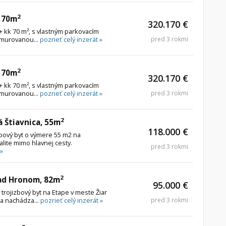
2
, 70m
320.170 €
 kk 70 m², s vlastným parkovacím
 murovanou...
pozrieť celý inzerát »
pred 3 rokmi
2
, 70m
320.170 €
 kk 70 m², s vlastným parkovacím
 murovanou...
pozrieť celý inzerát »
pred 3 rokmi
2
á Štiavnica, 55m
118.000 €
bový byt o výmere 55 m2 na
alite mimo hlavnej cesty.
pred 3 rokmi
 »
2
nad Hronom, 82m
95.000 €
rojizbový byt na Etape v meste Žiar
a nachádza...
pozrieť celý inzerát »
pred 3 rokmi