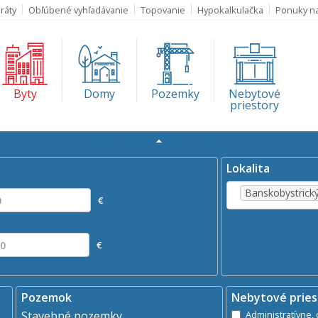
ráty
Obľúbené vyhľadávanie
Topovanie
Hypokalkulačka
Ponuky n
Byty
Domy
Pozemky
Nebytové
priestory
Rozšírené
vyhľadávanie
Kde?
×
aj
Prenájom
Banskobystrický (kraj)
Lokalita
Banskobystrický
€
€
Pozemok
Nebytové pries
Stavebné pozemky
A