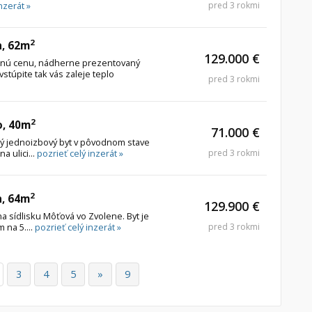
nzerát »
pred 3 rokmi
2
n, 62m
129.000 €
dnú cenu, nádherne prezentovaný
vstúpite tak vás zaleje teplo
pred 3 rokmi
2
o, 40m
71.000 €
 jednoizbový byt v pôvodnom stave
a ulici...
pozrieť celý inzerát »
pred 3 rokmi
2
n, 64m
129.900 €
a sídlisku Môťová vo Zvolene. Byt je
 na 5....
pozrieť celý inzerát »
pred 3 rokmi
3
4
5
»
9