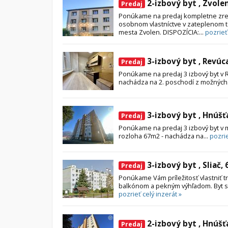
2-izbový byt , Zvole
Predaj
Ponúkame na predaj kompletne zrek
osobnom vlastníctve v zateplenom 
mesta Zvolen. DISPOZÍCIA:...
pozrieť
3-izbový byt , Revúc
Predaj
Ponúkame na predaj 3 izbový byt v R
nachádza na 2. poschodí z možných.
3-izbový byt , Hnúšť
Predaj
Ponúkame na predaj 3 izbový byt v me
rozloha 67m2 - nachádza na...
pozrie
3-izbový byt , Sliač,
Predaj
Ponúkame Vám príležitosť vlastniť tr
balkónom a pekným výhľadom. Byt sa
pozrieť celý inzerát »
2-izbový byt , Hnúšť
Predaj