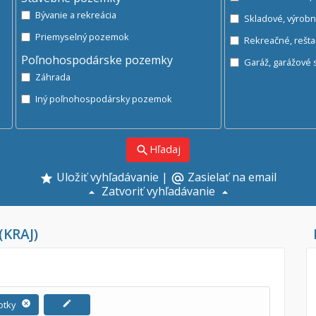
Bývanie a rekreácia
Skladové, výrob
Priemyselný pozemok
Rekreačné, rešt
Poľnohospodárske pozemky
Ga
Záhrada
Iný poľnohospodársky pozemok
Hľadaj
search
Uložiť vyhľadávanie
|
Zasielať na email
alternate_email
Zatvoriť vyhľadávanie
(KRAJ)
fotky
cancel
edit