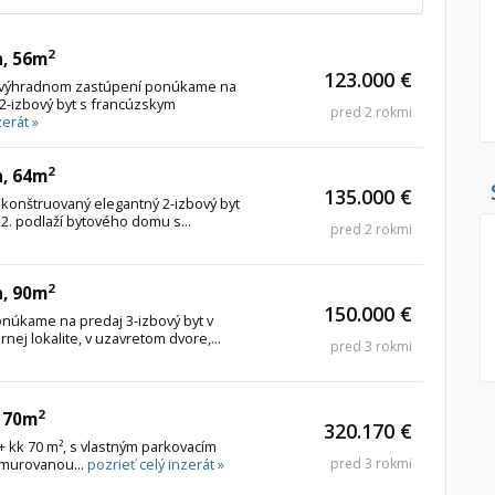
2
n, 56m
123.000 €
o výhradnom zastúpení ponúkame na
2-izbový byt s francúzskym
pred 2 rokmi
zerát »
2
n, 64m
135.000 €
onštruovaný elegantný 2-izbový byt
 2. podlaží bytového domu s...
pred 2 rokmi
2
n, 90m
150.000 €
núkame na predaj 3-izbový byt v
nej lokalite, v uzavretom dvore,...
pred 3 rokmi
2
, 70m
320.170 €
 kk 70 m², s vlastným parkovacím
 murovanou...
pozrieť celý inzerát »
pred 3 rokmi