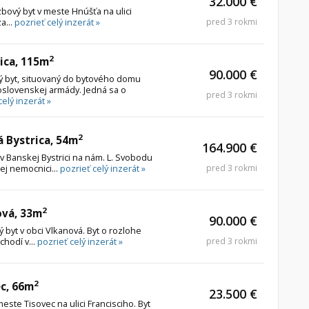
32.000 €
bový byt v meste Hnúšťa na ulici
a...
pozrieť celý inzerát »
pred 3 rokmi
2
ica, 115m
90.000 €
 byt, situovaný do bytového domu
slovenskej armády. Jedná sa o
pred 3 rokmi
celý inzerát »
2
á Bystrica, 54m
164.900 €
 Banskej Bystrici na nám. L. Svobodu
ej nemocnici...
pozrieť celý inzerát »
pred 3 rokmi
2
ová, 33m
90.000 €
byt v obci Vlkanová. Byt o rozlohe
hodí v...
pozrieť celý inzerát »
pred 3 rokmi
2
ec, 66m
23.500 €
ste Tisovec na ulici Francisciho. Byt