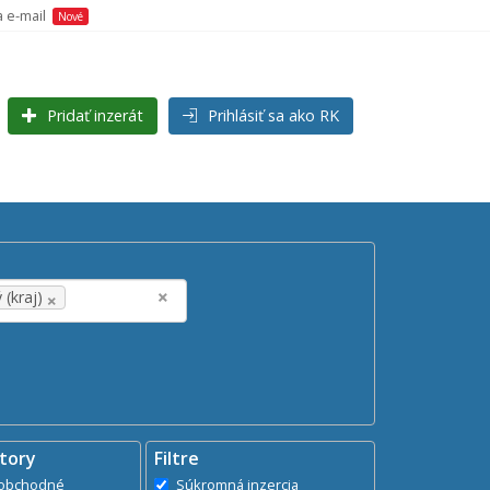
a e-mail
Nové
Pridať inzerát
Prihlásiť sa ako RK
Hľadaj
search
×
×
 (kraj)
tory
Filtre
dministratívne, obchodné
Súkromná inzercia