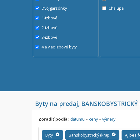
Dvojgarsónky
Chalupa
1-izbové
2-izbové
3-izbové
4 a viac izbové byty
Byty na predaj, BANSKOBYSTRICKÝ 
Zoradiť podľa:
dátumu
-
ceny
-
výmery
Byty
cancel
Banskobystrický (kraj)
cancel
Aj bez 