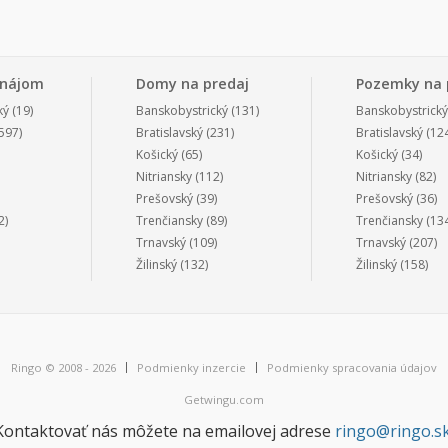
enájom
Domy na predaj
Pozemky na 
ký
(19)
Banskobystrický
(131)
Banskobystrický
597)
Bratislavský
(231)
Bratislavský
(124
Košický
(65)
Košický
(34)
Nitriansky
(112)
Nitriansky
(82)
Prešovský
(39)
Prešovský
(36)
2)
Trenčiansky
(89)
Trenčiansky
(134
Trnavský
(109)
Trnavský
(207)
Žilinský
(132)
Žilinský
(158)
Ringo © 2008 - 2026
Podmienky inzercie
Podmienky spracovania údajov
Getwingu.com
Kontaktovať nás môžete na emailovej adrese
ringo@ringo.s