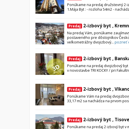
Ponúkame na predaj družstevný 2 iz
1.Mája Byt : - rozloha 54m2 - nachádz
2-izbový byt , Kremn
Predaj
Na predaj Vám, ponúkame zaujímavý
postaveného pre dôstojníkov Česko
veľkometrážny dvojizbový...
pozrieť 
2-izbový byt , Bansk
Predaj
Ponúkame na predaj dvojizbový byt v
v novostavbe TRI KOCKY / pri Fakultn
2-izbový byt , Vlkan
Predaj
Ponúkame Vám na predaj dvojizbový 
33,17 m2 sa nachádza na prvom posc
2-izbový byt , Tisov
Predaj
Ponúkame na predaj 2 izbový byt v me