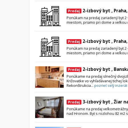
2-izbový byt , Praha
Predaj
Ponúkam na predaj zariadený byt 2 +
miestom, priamo pri dome a veľkou
2-izbový byt , Praha
Predaj
Ponúkam na predaj zariadený byt 2 +
miestom, priamo pri dome a veľkou
2-izbový byt , Bansk
Predaj
Ponúkame na predaj slnečný dvojiz
Križovatke vo vyhľadávanej tichej lok
Rekonštrukcia...
pozrieť celý inzerát
3-izbový byt , Žiar 
Predaj
Ponúkame na predaj veľkometrážny t
nad Hronom. Byt s rozlohou 82 m2 s