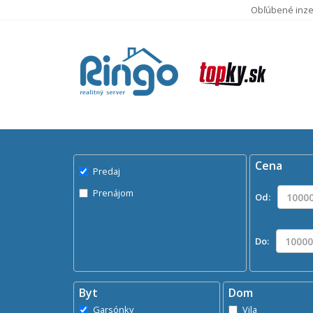
Obľúbené inze
Pred
Byty na
Cena
Predaj
Prenájom
Od:
Do:
Byt
Dom
Garsónky
Vila