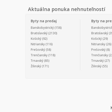
Aktuálna ponuka nehnuteľností
Byty na predaj
Byty na pr
Banskobystrický
(158)
Banskobystric
Bratislavský
(2130)
Bratislavský
(3
Košický
(92)
Košický
(29)
Nitriansky
(116)
Nitriansky
(26)
Prešovský
(58)
Prešovský
(8)
Trenčiansky
(118)
Trenčiansky
(2
Trnavský
(85)
Trnavský
(27)
Žilinský
(171)
Žilinský
(55)