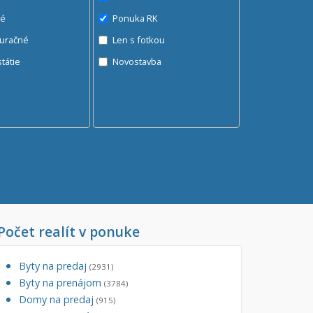
né
Ponuka RK
auračné
Len s fotkou
ráž, garážové státie
Novostavba
Počet realít v ponuke
Byty na predaj
(2931)
Byty na prenájom
(3784)
Domy na predaj
(915)