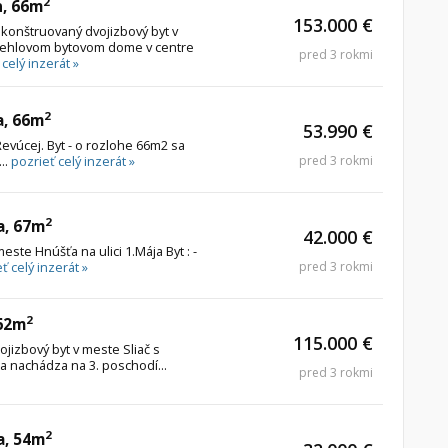
2
n, 66m
153.000 €
onštruovaný dvojizbový byt v
tehlovom bytovom dome v centre
pred 3 rokmi
 celý inzerát »
2
a, 66m
53.990 €
evúcej. Byt - o rozlohe 66m2 sa
..
pozrieť celý inzerát »
pred 3 rokmi
2
a, 67m
42.000 €
ste Hnúšťa na ulici 1.Mája Byt : -
ť celý inzerát »
pred 3 rokmi
2
 62m
115.000 €
ojizbový byt v meste Sliač s
 nachádza na 3. poschodí...
pred 3 rokmi
2
a, 54m