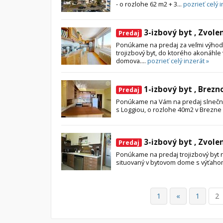
- o rozlohe 62 m2 + 3...
pozrieť celý i
3-izbový byt , Zvole
Predaj
Ponúkame na predaj za veľmi výho
trojizbový byt, do ktorého akonáhle 
domova....
pozrieť celý inzerát »
1-izbový byt , Brezn
Predaj
Ponúkame na Vám na predaj slnečný
s Loggiou, o rozlohe 40m2 v Brezne n
3-izbový byt , Zvole
Predaj
Ponúkame na predaj trojizbový byt n
situovaný v bytovom dome s výťahom
1
«
1
2