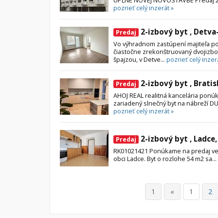
pozrieť celý inzerát »
2-izbový byt , Detva
Predaj
Vo výhradnom zastúpení majiteľa p
čiastočne zrekonštruovaný dvojizbo
špajzou, v Detve...
pozrieť celý inzer
2-izbový byt , Bratis
Predaj
AHOJ REAL realitná kancelária pon
zariadený slnečný byt na nábreží DU
pozrieť celý inzerát »
2-izbový byt , Ladce
Predaj
RK01021421 Ponúkame na predaj veľmi
obci Ladce. Byt o rozlohe 54 m2 sa...
1
«
1
2