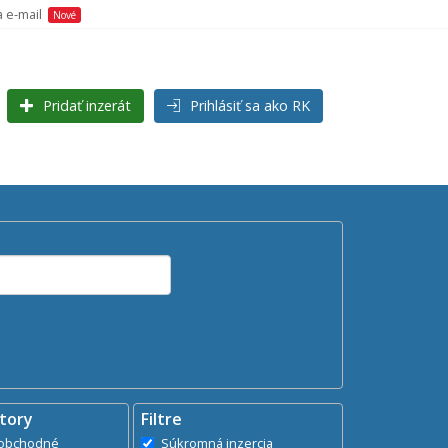
a e-mail
Nové
Pridať inzerát
Prihlásiť sa ako RK
Hľadaj
search
tory
Filtre
dministratívne, obchodné
Súkromná inzercia