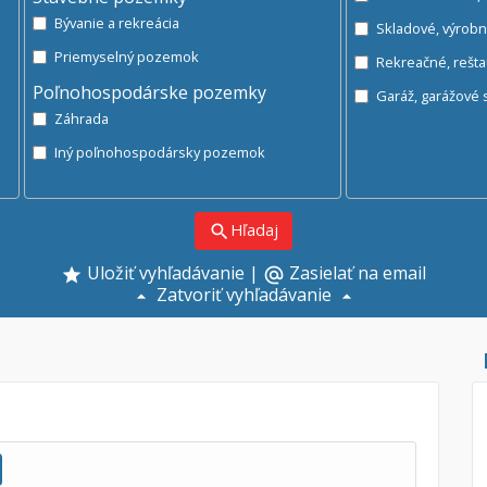
Bývanie a rekreácia
Skladové, výrob
Priemyselný pozemok
Rekreačné, rešt
Poľnohospodárske pozemky
Ga
Záhrada
Iný poľnohospodársky pozemok
Hľadaj
search
Uložiť vyhľadávanie
|
Zasielať na email
alternate_email
Zatvoriť vyhľadávanie