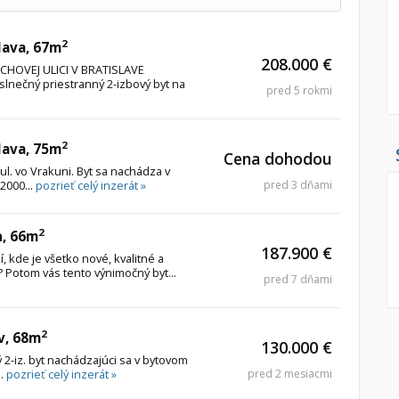
2
lava, 67m
208.000 €
CHOVEJ ULICI V BRATISLAVE
nečný priestranný 2-izbový byt na
pred 5 rokmi
2
lava, 75m
Cena dohodou
ul. vo Vrakuni. Byt sa nachádza v
2000...
pozrieť celý inzerát »
pred 3 dňami
2
n, 66m
187.900 €
í, kde je všetko nové, kvalitné a
Potom vás tento výnimočný byt...
pred 7 dňami
2
v, 68m
130.000 €
2-iz. byt nachádzajúci sa v bytovom
..
pozrieť celý inzerát »
pred 2 mesiacmi