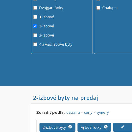
Dvojgarsónky
Chalupa
1-izbové
2-izbové
3-izbové
4 a viac izbové byty
2-izbové byty na predaj
Zoradiť podľa:
dátumu
-
ceny
-
výmery
2-izbové byty
cancel
Aj bez fotky
cancel
edit