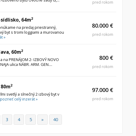
pred rokom
2
-sídlisko, 64m
80.000 €
onúkame na predaj priestranný,
vý byt s tromi loggiami a murovanou
pred rokom
át »
2
lava, 60m
800 €
úka na PRENÁJOM 2- IZBOVÝ NOVO
NAJA ulica NÁBR. ARM. GEN....
pred rokom
2
, 80m
97.000 €
 svetlý a slnečný 2 izbový byt v
pozrieť celý inzerát »
pred rokom
3
4
5
»
40