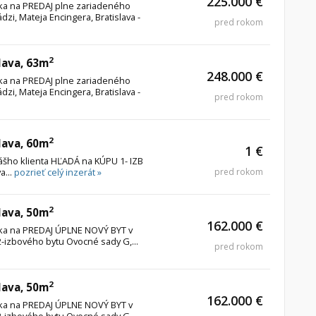
225.000 €
úka na PREDAJ plne zariadeného
zi, Mateja Encingera, Bratislava -
pred rokom
2
lava, 63m
248.000 €
úka na PREDAJ plne zariadeného
zi, Mateja Encingera, Bratislava -
pred rokom
2
lava, 60m
1 €
nášho klienta HĽADÁ na KÚPU 1- IZB
a...
pozrieť celý inzerát »
pred rokom
2
lava, 50m
162.000 €
úka na PREDAJ ÚPLNE NOVÝ BYT v
izbového bytu Ovocné sady G,...
pred rokom
2
lava, 50m
162.000 €
úka na PREDAJ ÚPLNE NOVÝ BYT v
izbového bytu Ovocné sady G,...