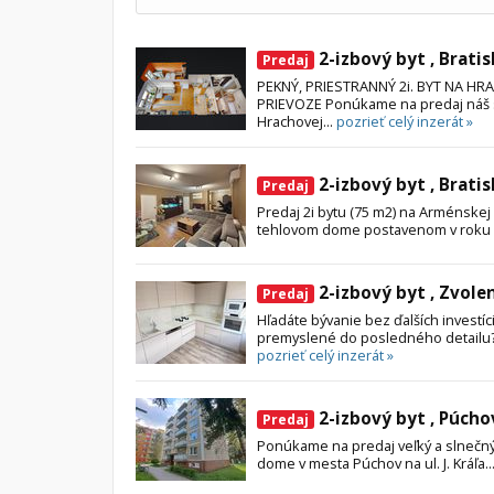
2-izbový byt , Bratis
Predaj
PEKNÝ, PRIESTRANNÝ 2i. BYT NA HRA
PRIEVOZE Ponúkame na predaj náš sl
Hrachovej...
pozrieť celý inzerát »
2-izbový byt , Bratis
Predaj
Predaj 2i bytu (75 m2) na Arménskej 
tehlovom dome postavenom v roku 
2-izbový byt , Zvole
Predaj
Hľadáte bývanie bez ďalších investíci
premyslené do posledného detailu? 
pozrieť celý inzerát »
2-izbový byt , Púcho
Predaj
Ponúkame na predaj veľký a slnečný 
dome v mesta Púchov na ul. J. Kráľa..