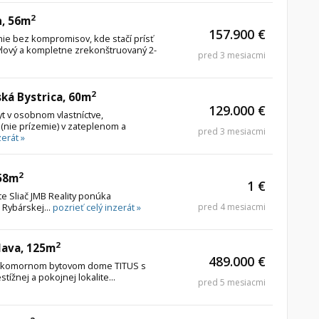
2
n, 56m
157.900 €
e bez kompromisov, kde stačí prísť
lový a kompletne zrekonštruovaný 2-
pred 3 mesiacmi
2
ská Bystrica, 60m
129.000 €
t v osobnom vlastníctve,
(nie prízemie) v zateplenom a
pred 3 mesiacmi
zerát »
2
 58m
1 €
te Sliač JMB Reality ponúka
 Rybárskej...
pozrieť celý inzerát »
pred 4 mesiacmi
2
slava, 125m
489.000 €
v komornom bytovom dome TITUS s
ížnej a pokojnej lokalite...
pred 5 mesiacmi