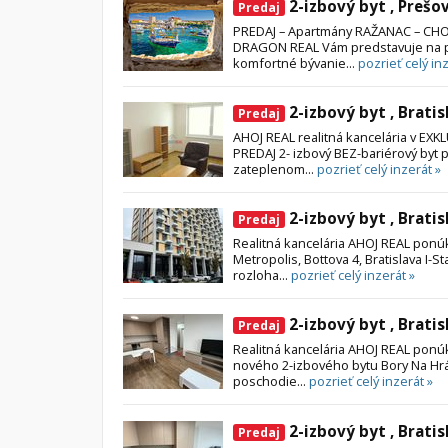
2-izbový byt , Prešo
Predaj
PREDAJ – Apartmány RAŽANAC – CHO
DRAGON REAL Vám predstavuje na p
komfortné bývanie...
pozrieť celý in
2-izbový byt , Bratis
Predaj
AHOJ REAL realitná kancelária v E
PREDAJ 2- izbový BEZ-bariérový byt 
zateplenom...
pozrieť celý inzerát »
2-izbový byt , Bratis
Predaj
Realitná kancelária AHOJ REAL pon
Metropolis, Bottova 4, Bratislava I-S
rozloha...
pozrieť celý inzerát »
2-izbový byt , Bratis
Predaj
Realitná kancelária AHOJ REAL pon
nového 2-izbového bytu Bory Na Hrád
poschodie...
pozrieť celý inzerát »
2-izbový byt , Bratis
Predaj