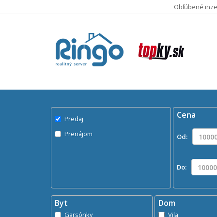
Obľúbené inze
Pred
Byty na
Cena
Predaj
Prenájom
Od:
Do:
Byt
Dom
Garsónky
Vila