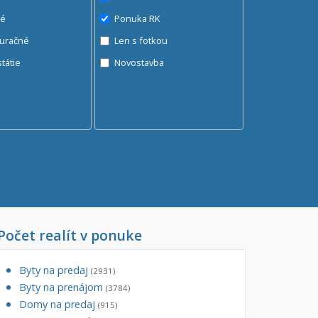
né
Ponuka RK
auračné
Len s fotkou
ráž, garážové státie
Novostavba
Počet realít v ponuke
Byty na predaj
(2931)
Byty na prenájom
(3784)
Domy na predaj
(915)