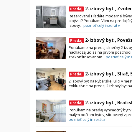
2-izbový byt , Zvole
Predaj
Rezerované Hľadáte moderné bývani
a bývať? Ponúkam Vám na predaj štý
izbový...
pozrieť celý inzerát »
2-izbový byt , Považ
Predaj
Ponúkame na predaj slnečný 2-iz. by
nachádzajúci sa na prvom poschodí 
zrekonštruovanom...
pozrieť celý in
2-izbový byt , Sliač,
Predaj
2 izbový byt na Rybárskej ulici v mes
exkluzívne na predaj 2 izbový byt na
2-izbový byt , Brati
Predaj
Ponúkam na predaj výnimočný byt 
malým počtom bytov, situovaný v prest
pozrieť celý inzerát »