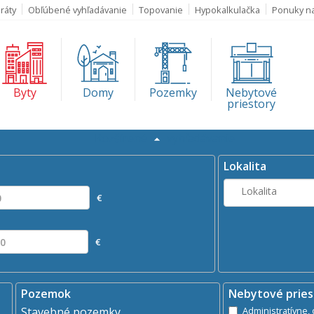
ráty
Obľúbené vyhľadávanie
Topovanie
Hypokalkulačka
Ponuky n
Byty
Domy
Pozemky
Nebytové
priestory
Rozšírené
vyhľadávanie
Kde?
aj
Prenájom
Lokalita
Lokalita
€
€
Pozemok
Nebytové pries
Stavebné pozemky
A