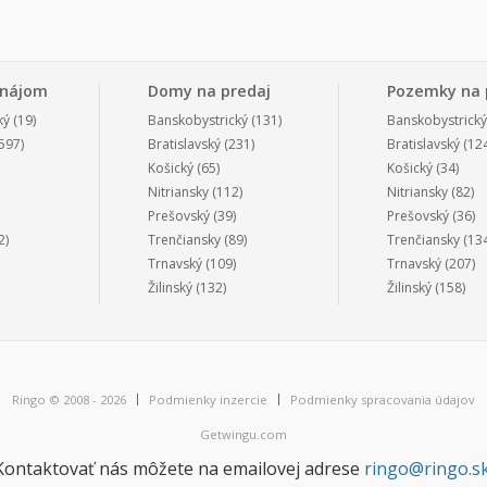
enájom
Domy na predaj
Pozemky na 
ký
(19)
Banskobystrický
(131)
Banskobystrický
597)
Bratislavský
(231)
Bratislavský
(124
Košický
(65)
Košický
(34)
Nitriansky
(112)
Nitriansky
(82)
Prešovský
(39)
Prešovský
(36)
2)
Trenčiansky
(89)
Trenčiansky
(134
Trnavský
(109)
Trnavský
(207)
Žilinský
(132)
Žilinský
(158)
Ringo © 2008 - 2026
Podmienky inzercie
Podmienky spracovania údajov
Getwingu.com
Kontaktovať nás môžete na emailovej adrese
ringo@ringo.s