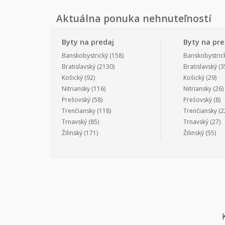
Aktuálna ponuka nehnuteľností
Byty na predaj
Byty na pr
Banskobystrický
(158)
Banskobystric
Bratislavský
(2130)
Bratislavský
(3
Košický
(92)
Košický
(29)
Nitriansky
(116)
Nitriansky
(26)
Prešovský
(58)
Prešovský
(8)
Trenčiansky
(118)
Trenčiansky
(2
Trnavský
(85)
Trnavský
(27)
Žilinský
(171)
Žilinský
(55)