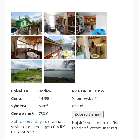
Nebytové priestory
Filtre
Administratívne, obchodné
Súkromná inzercia
Skladové, výrobné
Ponuka RK
Rekreačné, reštauračné
Len s fotkou
Garáž, garážové státie
Novostavba
Hľadaj
search
Uložiť vyhľadávanie
|
Zasielať na email
alternate_email
Zatvoriť vyhľadávanie
Lokalita:
Bodíky
RK BOREAL s.r.o.
Cena:
44.990 €
Sabinovská 14
2
Výmera:
60m
82108
2
Cena za m
:
750 €
Zobraziť email
Zobraz pôvodný inzerát
na
Najskôr volajte na tel. číslo
stránke realitnej agentúry RK
uvedené v texte inzerátu.
BOREAL s.r.o.