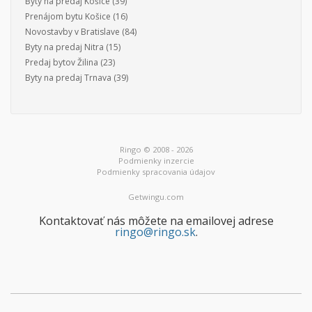
Byty na predaj Košice
(39)
Prenájom bytu Košice
(16)
Novostavby v Bratislave
(84)
Byty na predaj Nitra
(15)
Predaj bytov Žilina
(23)
Byty na predaj Trnava
(39)
Ringo © 2008 - 2026
Podmienky inzercie
Podmienky spracovania údajov
Getwingu.com
Kontaktovať nás môžete na emailovej adrese
ringo@ringo.sk
.