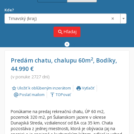
Kde?
×
Trnavský (kraj)
Hľadaj
search
Rozšírené
vyhľadávanie
Cena
Predaj
2
Predám chatu, chalupu 60m
, Bodíky,
44.990 €
Prenájom
Od:
€
(v ponuke 2727 dní)
Uložiť k obľúbeným inzerátom
Vytlačiť
Do:
€
print
Poslať mailom
TOPovať
alternate_email
vertical_align_top
Lokalita
Ponúkame na predaj rekreačnú chatu, ÚP 60 m2,
×
×
pozemok 320 m2, pri Šulianskom jazere v okrese
Trnavský (kraj)
Dunajská Streda, vzdialenosť od BA cca 35 km. Chata
pozostáva z jednej miestnosti, ktorá je obývacia (aj na