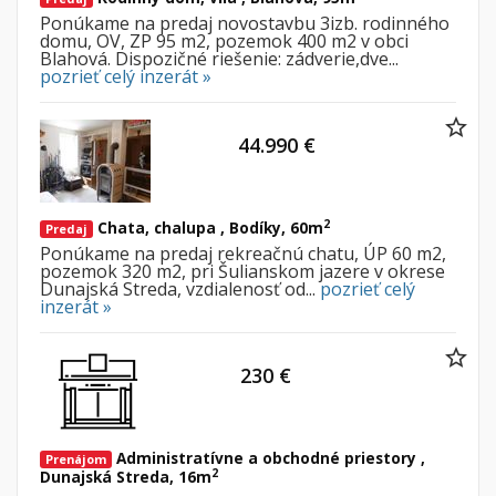
Ponúkame na predaj novostavbu 3izb. rodinného
domu, OV, ZP 95 m2, pozemok 400 m2 v obci
Blahová. Dispozičné riešenie: zádverie,dve...
pozrieť celý inzerát »
44.990 €
2
Chata, chalupa , Bodíky, 60m
Predaj
Ponúkame na predaj rekreačnú chatu, ÚP 60 m2,
pozemok 320 m2, pri Šulianskom jazere v okrese
Dunajská Streda, vzdialenosť od...
pozrieť celý
inzerát »
230 €
Administratívne a obchodné priestory ,
Prenájom
2
Dunajská Streda, 16m