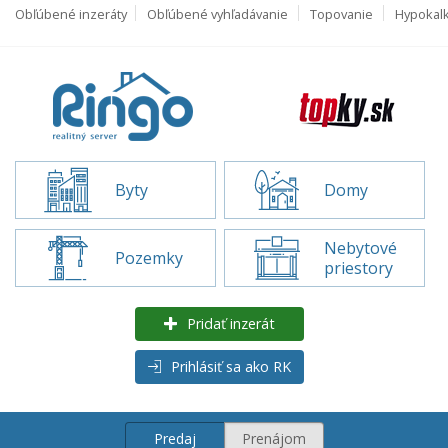
Obľúbené inzeráty
Obľúbené vyhľadávanie
Topovanie
Hypokal
Byty
Domy
Nebytové
Pozemky
priestory
Pridať inzerát
Prihlásiť sa ako RK
Predaj
Prenájom