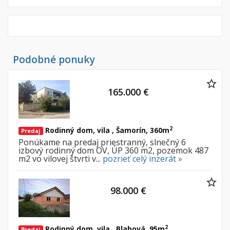
Podobné ponuky
165.000 €
2
Rodinný dom, vila , Šamorín, 360m
Predaj
Ponúkame na predaj priestranný, slnečný 6
izbový rodinný dom OV, ÚP 360 m2, pozemok 487
m2 vo vilovej štvrti v...
pozrieť celý inzerát »
98.000 €
2
Rodinný dom, vila , Blahová, 95m
Predaj