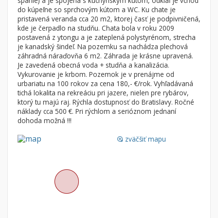
spanie) a je spojená s kuchynským kútom, odkiaľ je vchod
Byt
Dom
do kúpeľne so sprchovým kútom a WC. Ku chate je
pristavená veranda cca 20 m2, ktorej časť je podpivničená,
Garsónky
Vila
kde je čerpadlo na studňu. Chata bola v roku 2009
Dvojgarsónky
Chalupa
postavená z ytongu a je zateplená polystyrénom, strecha
je kanadský šindeľ. Na pozemku sa nachádza plechová
1-izbové
záhradná náraďovňa 6 m2. Záhrada je krásne upravená.
Je zavedená obecná voda + studňa a kanalizácia.
2-izbové
Vykurovanie je krbom. Pozemok je v prenájme od
3-izbové
urbariatu na 100 rokov za cena 180,- €/rok. Vyhľadávaná
tichá lokalita na rekreáciu pri jazere, nielen pre rybárov,
4 a viac izbové byty
ktorý tu majú raj. Rýchla dostupnosť do Bratislavy. Ročné
náklady cca 500 €. Pri rýchlom a serióznom jednaní
Pozemok
dohoda možná !!!
Stavebné pozemky
zväčšiť mapu
loupe
Bývanie a rekreácia
Priemyselný pozemok
Poľnohospodárske pozemky
Záhrada
Iný poľnohospodársky pozemok