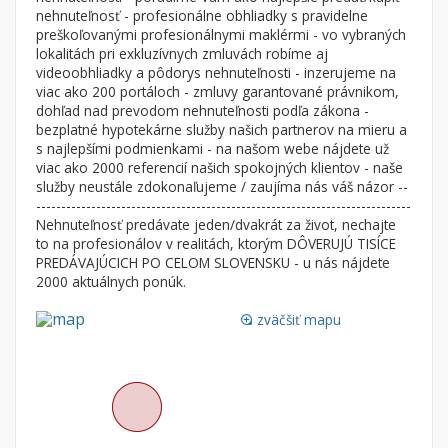
nehnuteľnosť - profesionálne obhliadky s pravidelne
preškoľovanými profesionálnymi maklérmi - vo vybraných
lokalitách pri exkluzívnych zmluvách robíme aj
videoobhliadky a pôdorys nehnuteľnosti - inzerujeme na
viac ako 200 portáloch - zmluvy garantované právnikom,
dohľad nad prevodom nehnuteľnosti podľa zákona -
bezplatné hypotekárne služby našich partnerov na mieru a
s najlepšími podmienkami - na našom webe nájdete už
viac ako 2000 referencií našich spokojných klientov - naše
služby neustále zdokonaľujeme / zaujíma nás váš názor --
---------------------------------------------------------------------------
Nehnuteľnosť predávate jeden/dvakrát za život, nechajte
to na profesionálov v realitách, ktorým DÔVERUJÚ TISÍCE
PREDÁVAJÚCICH PO CELOM SLOVENSKU - u nás nájdete
2000 aktuálnych ponúk.
zväčšiť mapu
loupe