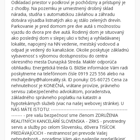
Odkladací priestor v podkroví je pochôdzny a prístupný je
Nebytové priestory
Filtre
z chodby. Na pozemku je umiestnený drobný sklad
náradia, studňa s automatickou závlahou a záhradu
Administratívne, obchodné
Súkromná inzercia
dotvára výsadba listnatých ako aj stálo zelených drevín.
Skladové, výrobné
Ponuka RK
Parkovanie je pred domom pre dve autá s možnosťou
vjazdu do dvora pre dve autá. Rodinný dom je situovaný
Rekreačné, reštauračné
Len s fotkou
ako posledný dom v slepej ulici v tichej a vyhľadávanej
Garáž, garážové státie
Novostavba
lokalite, napojený na NN vedenie, mestský vodovod a
odpad je vedený do kanalizácie. Okolie poskytuje základnú
vybavenosť s výbornou dostupnosťou do centra
okresného mesta Dunajská Streda. Maklér odporúča
Hľadaj
search
obhliadku. Energetická trieda G. Bližšie informácie Vám radi
poskytneme na telefónnom čísle 0919 225 556 alebo na
Uložiť vyhľadávanie
|
Zasielať na email
alternate_email
michaljediny@haloreality.sk. ID ponuky: DS-60725 Cena za
Zatvoriť vyhľadávanie
nehnuteľnosť je KONEČNÁ, vrátane provízie, právneho
servisu zabezpečeného advokátom, poradenstva,
základného správneho poplatku na katastri a
hypotekárnych služieb (viac na našej webovej stránke). U
NÁS MÁTE ISTOTU: -------------------------------------------------
------- - pre vašu bezpečnosť sme členom ZDRUŽENIA
REALITNÝCH KANCELÁRIÍ SLOVENSKA - ZRKS - prvotriedny
servis a služby po celom Slovensku, dôvera TISÍCOK
PREDÁVAJÚCICH - nestrannosť pri prevode Vašej
nehnuteľnosti - poradíme Vám ako najlepšie predať/kúpiť