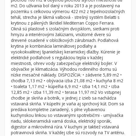
Byt
Dom
m2. Do užívania bol daný v roku 2013 a je postavený na
pozemku s celkovou výmerou 422 m2 z tepelnoizolačných
Garsónky
Vila
tehál, strecha je šikmá valbová - strešný systém Belatti s
Dvojgarsónky
Chalupa
krytinou z pálených škridiel Mediterran Coppo Ferrara.
Okná sú plastové s izolačným dvojsklom, sieťkami proti
1-izbové
hmyzu a interiérovými žalúziami, vnútorné dvere sú
drevené osadené v obložkových zárubniach. Podlahová
2-izbové
krytina je kombinácia laminátovej podlahy a
3-izbové
vysokokvalitnej španielskej keramickej dlažby. Kúrenie je
elektrické podlahové s reguláciou tepla v každej
4 a viac izbové byty
miestnosti, ohrev vody zabezpečuje elektrický bojler. V
obývačke je klimatizácia. Výhodou rodinného domu sú
nízke mesačné náklady. DISPOZÍCIA: • zádverie 5,89 m2 •
Pozemok
chodba 7,13 m2 • obývacia izba 21,08 m2 • kuchyňa 8 m2
Stavebné pozemky
• toaleta 1,17 m2 • kúpeľňa 6,9 m2 • izba 14,1 m2 • izba
Bývanie a rekreácia
12,85 m2 • izba 11,39 m2 • terasa 11,97 m2 Vo vstupnej
chodbe je skriňa a botník, v jednej z izieb sa nachádza
Priemyselný pozemok
vstavaná skriňa. V kúpeľni je vaňa aj sprchový kút. Dom sa
predáva kompletne zariadený, s plne vybavenou
Poľnohospodárske pozemky
kuchynskou linkou so vstavanými spotrebičmi - umývačka
Záhrada
riadu, sklokeramická varná doska, elektrický sporák,
digestor a mikrovlnná rúra. V kuchyni je taktiež vstavaná
Iný poľnohospodársky pozemok
potravinová skriňa. V každej izbe sú rozvody na TV anténu.