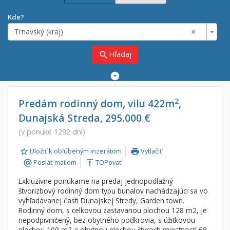
Kde?
×
Trnavský (kraj)
Hľadaj
search
Rozšírené
vyhľadávanie
Cena
Predaj
2
Predám rodinný dom, vilu 422m
,
Dunajská Streda, 295.000 €
Prenájom
Od:
€
(v ponuke 1292 dní)
Uložiť k obľúbeným inzerátom
Vytlačiť
Do:
€
print
Poslať mailom
TOPovať
alternate_email
vertical_align_top
Exkluzívne ponúkame na predaj jednopodlažný
Lokalita
štvorizbový rodinný dom typu bunalov nachádzajúci sa vo
×
vyhľadávanej časti Dunajskej Stredy, Garden town.
×
Trnavský (kraj)
Rodinný dom, s celkovou zastavanou plochou 128 m2, je
nepodpivničený, bez obytného podkrovia, s úžitkovou
plochou 100 m2 a obytnou plochou štyroch miestností 68