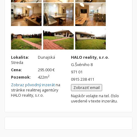
Lokalita:
Dunajská
HALO reality, s.r.o.
Streda
G.Švéniho 8
Cena:
295.000 €
971 01
2
Pozemok:
422m
0915 238 411
Zobraz pôvodný inzerát
na
Zobraziť email
stránke realitnej agentúry
HALO reality, s.r.o.
Najskôr volajte na tel. číslo
uvedené v texte inzerátu.