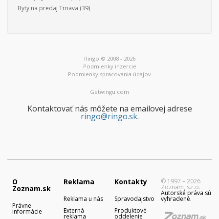
Byty na predaj Trnava
(39)
Ringo © 2008 - 2026
Podmienky inzercie
Podmienky spracovania údajov
Getwingu.com
Kontaktovať nás môžete na emailovej adrese
ringo@ringo.sk
.
O
Reklama
Kontakty
© 1997 – 2026
Zoznam, s.r.o.
Zoznam.sk
Autorské práva sú
Reklama u nás
Spravodajstvo
vyhradené.
Právne
Externá
Produktové
informácie
reklama
oddelenie