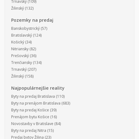
Trnavský
(109)
Žilinský
(132)
Pozemky na predaj
Banskobystrický
(57)
Bratislavský
(124)
Košický
(34)
Nitriansky
(82)
Prešovský
(36)
Trenčiansky
(134)
Trnavský
(207)
Žilinský
(158)
Najpopulárnejšie reality
Byty na predaj Bratislava
(110)
Byty na prenájom Bratislava
(683)
Byty na predaj Košice
(39)
Prenájom bytu Košice
(16)
Novostavby v Bratislave
(84)
Byty na predaj Nitra
(15)
Predaj bytov Žilina
(23)