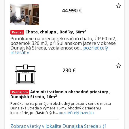
44.990 €
2
Chata, chalupa , Bodíky, 60m
Predaj
Ponúkame na predaj rekreačnú chatu, ÚP 60 m2,
pozemok 320 m2, pri Šulianskom jazere v okrese
Dunajská Streda, vzdialenosť od...
pozrieť celý
inzerát »
230 €
Administratívne a obchodné priestory ,
Prenájom
2
Dunajská Streda, 16m
Ponúkame na prenájom obchodný priestor v centre mesta
Dunajská Streda o výmere 16 m2, vhodný k zriadeniu
kancelárie, po čiastočných...
pozrieť celý inzerát »
Zobraz všetky v lokalite Dunajská Streda » (1