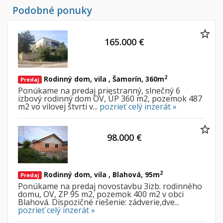
Podobné ponuky
165.000 €
2
Rodinný dom, vila , Šamorín, 360m
Predaj
Ponúkame na predaj priestranný, slnečný 6
izbový rodinný dom OV, ÚP 360 m2, pozemok 487
m2 vo vilovej štvrti v...
pozrieť celý inzerát »
98.000 €
2
Rodinný dom, vila , Blahová, 95m
Predaj
Ponúkame na predaj novostavbu 3izb. rodinného
domu, OV, ZP 95 m2, pozemok 400 m2 v obci
Blahová. Dispozičné riešenie: zádverie,dve...
pozrieť celý inzerát »