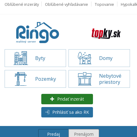
Obľúbené inzeráty
Obľúbené vyhľadávanie
Topovanie
Hypokal
Byty
Domy
Nebytové
Pozemky
priestory
Pridať inzerát
Prihlásiť sa ako RK
Predaj
Prenájom