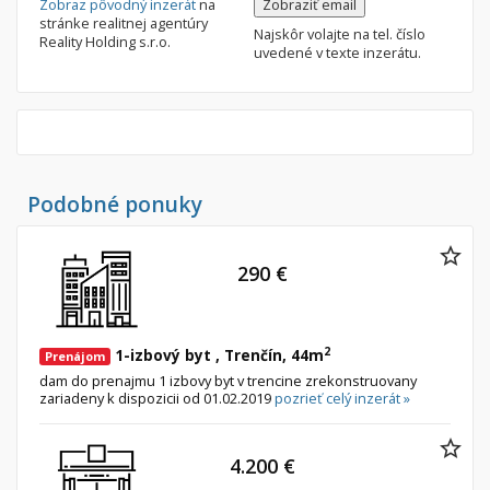
Zobraz pôvodný inzerát
na
Zobraziť email
stránke realitnej agentúry
Najskôr volajte na tel. číslo
Reality Holding s.r.o.
uvedené v texte inzerátu.
Podobné ponuky
290 €
2
1-izbový byt , Trenčín, 44m
Prenájom
dam do prenajmu 1 izbovy byt v trencine zrekonstruovany
zariadeny k dispozicii od 01.02.2019
pozrieť celý inzerát »
4.200 €