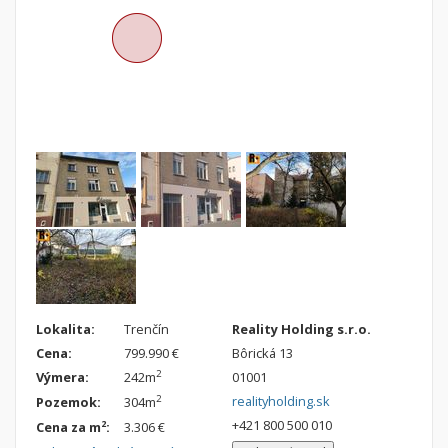
Nebytové priestory
Filtre
Administratívne, obchodné
Súkromná inzercia
Skladové, výrobné
Ponuka RK
Rekreačné, reštauračné
Len s fotkou
Garáž, garážové státie
Novostavba
Hľadaj
search
Uložiť vyhľadávanie
|
Zasielať na email
alternate_email
Zatvoriť vyhľadávanie
Lokalita:
Trenčín
Reality Holding s.r.o.
Cena:
799.990 €
Bôrická 13
2
Výmera:
242m
01001
realityholding.sk
2
Pozemok:
304m
+421 800 500 010
2
Cena za m
:
3.306 €