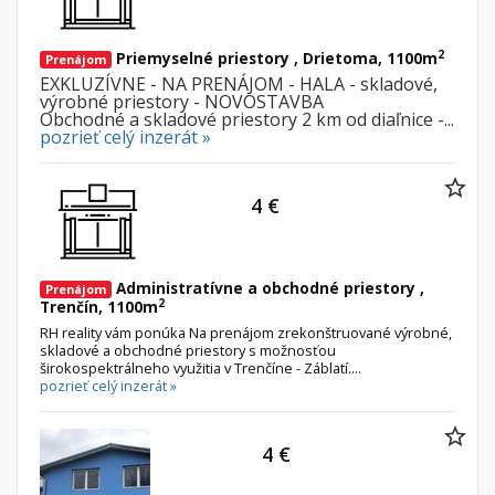
2
Priemyselné priestory , Drietoma, 1100m
Prenájom
EXKLUZÍVNE - NA PRENÁJOM - HALA - skladové,
výrobné priestory - NOVOSTAVBA
Obchodné a skladové priestory 2 km od diaľnice -...
pozrieť celý inzerát »
4 €
Administratívne a obchodné priestory ,
Prenájom
2
Trenčín, 1100m
RH reality vám ponúka Na prenájom zrekonštruované výrobné,
skladové a obchodné priestory s možnosťou
širokospektrálneho využitia v Trenčíne - Záblatí....
pozrieť celý inzerát »
4 €