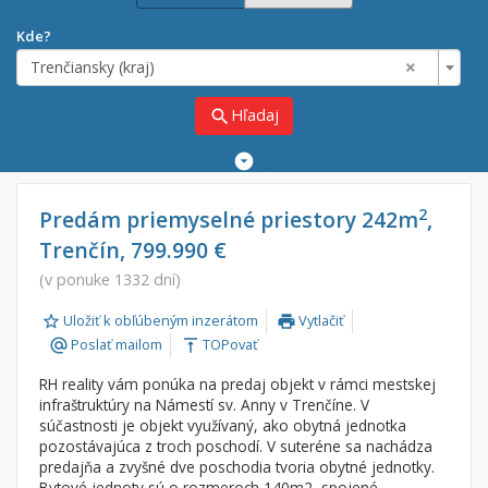
Kde?
×
Trenčiansky (kraj)
Hľadaj
search
Rozšírené
vyhľadávanie
Cena
Predaj
2
Predám priemyselné priestory 242m
,
Trenčín, 799.990 €
Prenájom
Od:
€
(v ponuke 1332 dní)
Uložiť k obľúbeným inzerátom
Vytlačiť
Do:
€
print
Poslať mailom
TOPovať
alternate_email
vertical_align_top
RH reality vám ponúka na predaj objekt v rámci mestskej
Lokalita
infraštruktúry na Námestí sv. Anny v Trenčíne. V
×
súčastnosti je objekt využívaný, ako obytná jednotka
×
Trenčiansky (kraj)
pozostávajúca z troch poschodí. V suteréne sa nachádza
predajňa a zvyšné dve poschodia tvoria obytné jednotky.
Bytové jednoty sú o rozmeroch 140m2, spojené