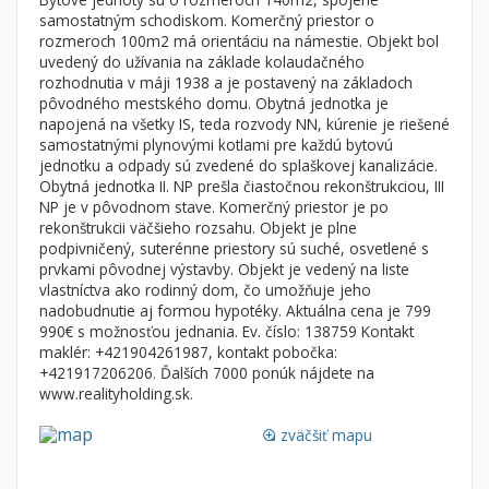
Byt
Dom
samostatným schodiskom. Komerčný priestor o
rozmeroch 100m2 má orientáciu na námestie. Objekt bol
Garsónky
Vila
uvedený do užívania na základe kolaudačného
Dvojgarsónky
Chalupa
rozhodnutia v máji 1938 a je postavený na základoch
pôvodného mestského domu. Obytná jednotka je
1-izbové
napojená na všetky IS, teda rozvody NN, kúrenie je riešené
samostatnými plynovými kotlami pre každú bytovú
2-izbové
jednotku a odpady sú zvedené do splaškovej kanalizácie.
3-izbové
Obytná jednotka II. NP prešla čiastočnou rekonštrukciou, III
NP je v pôvodnom stave. Komerčný priestor je po
4 a viac izbové byty
rekonštrukcii väčšieho rozsahu. Objekt je plne
podpivničený, suterénne priestory sú suché, osvetlené s
prvkami pôvodnej výstavby. Objekt je vedený na liste
Pozemok
vlastníctva ako rodinný dom, čo umožňuje jeho
Stavebné pozemky
nadobudnutie aj formou hypotéky. Aktuálna cena je 799
Bývanie a rekreácia
990€ s možnosťou jednania. Ev. číslo: 138759 Kontakt
maklér: +421904261987, kontakt pobočka:
Priemyselný pozemok
+421917206206. Ďalších 7000 ponúk nájdete na
www.realityholding.sk.
Poľnohospodárske pozemky
Záhrada
zväčšiť mapu
loupe
Iný poľnohospodársky pozemok