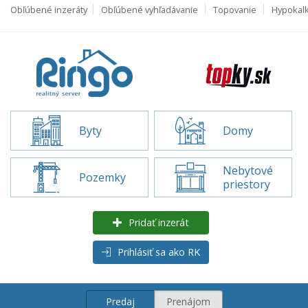
Obľúbené inzeráty
Obľúbené vyhľadávanie
Topovanie
Hypokal
Byty
Domy
Nebytové
Pozemky
priestory
Pridať inzerát
Prihlásiť sa ako RK
Predaj
Prenájom