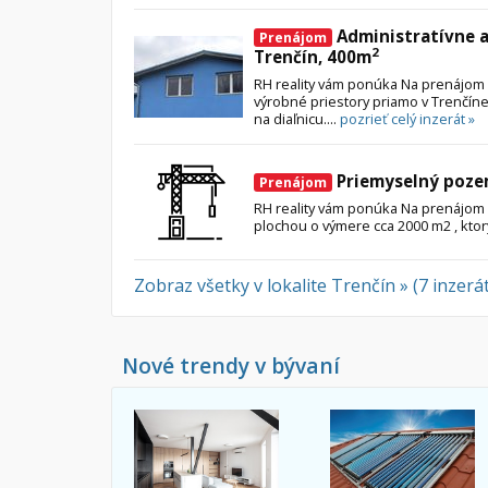
Administratívne a
Prenájom
2
Trenčín, 400m
RH reality vám ponúka Na prenájom
výrobné priestory priamo v Trenčíne
na diaľnicu....
pozrieť celý inzerát »
Priemyselný pozem
Prenájom
RH reality vám ponúka Na prenájom
plochou o výmere cca 2000 m2 , ktorý
Zobraz všetky v lokalite Trenčín » (7 inzerá
Nové trendy v bývaní