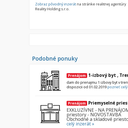
Zobraz pôvodný inzerát
na stránke realitnej agentúry
Reality Holding s.r.o.
Podobné ponuky
1-izbový byt , Tre
Prenájom
dam do prenajmu 1 izbovy byt v tre
dispozicii od 01.02.2019
pozrieť celý
Priemyselné pries
Prenájom
EXKLUZÍVNE - NA PRENÁJOM 
priestory - NOVOSTAVBA
Obchodné a skladové priestor
celý inzerát »