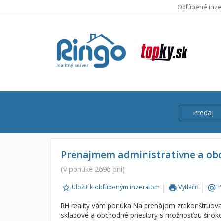
Obľúbené inze
Predaj
Cena
Predaj
Prenajmem administratívne a ob
Prenájom
(v ponuke 2696 dní)
Od:
Uložiť k obľúbeným inzerátom
Vytlačiť
P
print
alternate_email
Do:
RH reality vám ponúka Na prenájom zrekonštruov
skladové a obchodné priestory s možnosťou široko