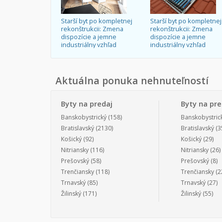
Starší byt po kompletnej
Starší byt po kompletnej
rekonštrukcii: Zmena
rekonštrukcii: Zmena
dispozície a jemne
dispozície a jemne
industriálny vzhľad
industriálny vzhľad
Aktuálna ponuka nehnuteľností
Byty na predaj
Byty na pr
Banskobystrický
(158)
Banskobystric
Bratislavský
(2130)
Bratislavský
(3
Košický
(92)
Košický
(29)
Nitriansky
(116)
Nitriansky
(26)
Prešovský
(58)
Prešovský
(8)
Trenčiansky
(118)
Trenčiansky
(2
Trnavský
(85)
Trnavský
(27)
Žilinský
(171)
Žilinský
(55)