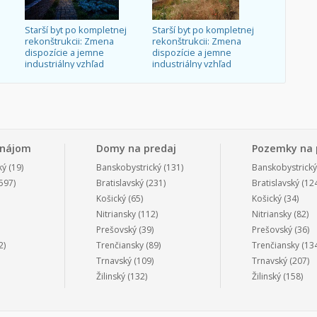
Starší byt po kompletnej
Starší byt po kompletnej
rekonštrukcii: Zmena
rekonštrukcii: Zmena
dispozície a jemne
dispozície a jemne
industriálny vzhľad
industriálny vzhľad
enájom
Domy na predaj
Pozemky na 
ký
(19)
Banskobystrický
(131)
Banskobystrický
597)
Bratislavský
(231)
Bratislavský
(124
Košický
(65)
Košický
(34)
Nitriansky
(112)
Nitriansky
(82)
Prešovský
(39)
Prešovský
(36)
2)
Trenčiansky
(89)
Trenčiansky
(134
Trnavský
(109)
Trnavský
(207)
Žilinský
(132)
Žilinský
(158)