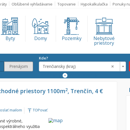
ráty
Obľúbené vyhľadávanie
Topovanie
Hypokalkulačka
Ponuky n
Byty
Domy
Pozemky
Nebytové
priestory
Kde?
×
Prenájom
Trenčiansky (kraj)
Rozšírené
vyhľadávanie
Lokalita
2
chodné priestory 1100m
, Trenčín, 4 €
Trenčiansky (kra
€
oslať mailom
TOPovať
vertical_align_top
€
ané výrobné,
spektrálneho využitia