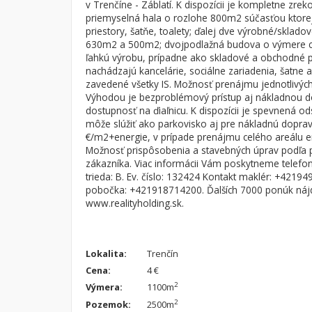
v Trenčíne - Záblatí. K dispozícii je kompletne zre
priemyselná hala o rozlohe 800m2 súčasťou ktorej
Byt
Dom
priestory, šatňe, toalety; ďalej dve výrobné/sklado
Garsónky
Vila
630m2 a 500m2; dvojpodlažná budova o výmere 
ľahkú výrobu, prípadne ako skladové a obchodné p
Dvojgarsónky
Chalupa
nachádzajú kancelárie, sociálne zariadenia, šatne a 
1-izbové
zavedené všetky IS. Možnosť prenájmu jednotlivých 
Výhodou je bezproblémový prístup aj nákladnou 
2-izbové
dostupnosť na ďiaľnicu. K dispozícii je spevnená od
môže slúžiť ako parkovisko aj pre nákladnú dopra
3-izbové
€/m2+energie, v prípade prenájmu celého areálu e
4 a viac izbové byty
Možnosť prispôsobenia a stavebných úprav podľa 
zákazníka. Viac informácii Vám poskytneme telefoni
trieda: B. Ev. číslo: 132424 Kontakt maklér: +4219
pobočka: +421918714200. Ďalších 7000 ponúk náj
www.realityholding.sk.
Lokalita:
Trenčín
Cena:
4 €
2
Výmera:
1100m
2
Pozemok:
2500m