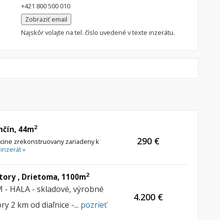
+421 800 500 010
Zobraziť email
Najskôr volajte na tel. číslo uvedené v texte inzerátu.
2
nčín, 44m
290 €
ncine zrekonstruovany zariadeny k
 inzerát »
2
tory , Drietoma, 1100m
- HALA - skladové, výrobné
4.200 €
y 2 km od diaľnice -...
pozrieť