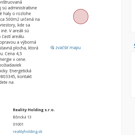
konštruovaná
 sú administratívne
Pozemok
Nebytové pries
vé haly o rozlohe
Stavebné pozemky
cca 500m2 určená na
riestory, kde sa
Bývanie a rekreácia
Skladové, výrob
iné. V areáli sú
Priemyselný pozemok
Rekreačné, rešt
častí areálu.
dopravou a výborná
Poľnohospodárske pozemky
Ga
zväčšiť mapu
stavná plocha, ktorá
loupe
Záhrada
vu. Cena 4,5
nergie v cene.
Iný poľnohospodársky pozemok
požiadaviek
cky. Energetická
49803345, kontakt
dete na
Hľadaj
search
Uložiť vyhľadávanie
|
Zasielať na email
alternate_email
Zatvoriť vyhľadávanie
Reality Holding s.r.o.
Bôrická 13
01001
realityholding.sk