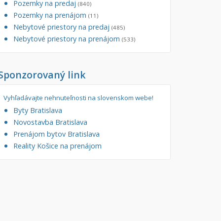
Pozemky na predaj
(840)
tory
Pozemky na prenájom
Filtre
(11)
Nebytové priestory na predaj
Administratívne, obchodné
Súkromná inzercia
(485)
Nebytové priestory na prenájom
(533)
né
Ponuka RK
auračné
Len s fotkou
Sponzorovaný link
ráž, garážové státie
Novostavba
Vyhľadávajte nehnuteľnosti na slovenskom webe!
Byty Bratislava
Novostavba Bratislava
Prenájom bytov Bratislava
Reality Košice na prenájom