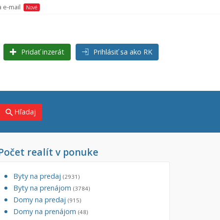
a e-mail
Nové
Pridať inzerát
Prihlásiť sa ako RK
Hľadaj
search
Počet realít v ponuke
×
×
j)
Byty na predaj
(2931)
Byty na prenájom
(3784)
Domy na predaj
(915)
Domy na prenájom
(48)