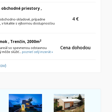
 obchodné priestory ,
4 €
 obchodno-skladové, prípadne
, v lokalite s výbornou dostupnosťou
2
ok , Trenčín, 2000m
Cena dohodou
 areál so spevnenou odstavnou
 môže slúžiť...
pozrieť celý inzerát »
tov)