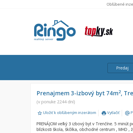
Obľúbené inze
Predaj
Cena
Predaj
2
Prenajmem 3-izbový byt 74m
, Tr
Prenájom
(v ponuke 2244 dní)
Od:
Uložiť k obľúbeným inzerátom
Vytlačiť
P
print
alternate_email
Do:
PRENÁJOM veľký 3 izbový byt v Trenčíne. 5 minút p
blízkosti škola, škôlka, obchodné centrum , MHD , ž