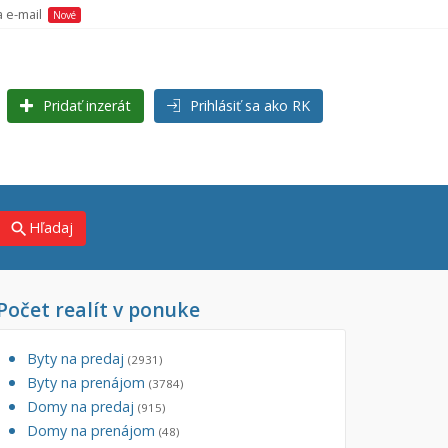
a e-mail
Nové
Pridať inzerát
Prihlásiť sa ako RK
Hľadaj
search
Počet realít v ponuke
×
×
j)
Byty na predaj
(2931)
Byty na prenájom
(3784)
Domy na predaj
(915)
Domy na prenájom
(48)