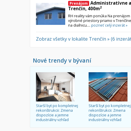
Administratívne a
Prenájom
2
Trenčín, 400m
RH reality vám ponúka Na prenájom
výrobné priestory priamo v Trenčíne
na diaľnicu....
pozrieť celý inzerát »
Zobraz všetky v lokalite Trenčín » (6 inzerá
Nové trendy v bývaní
Starší byt po kompletnej
Starší byt po kompletnej
rekonštrukcii: Zmena
rekonštrukcii: Zmena
dispozície a jemne
dispozície a jemne
industriálny vzhľad
industriálny vzhľad