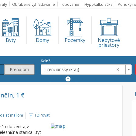
ráty
Obľúbené vyhľadávanie
Topovanie
Hypokalkulačka
Ponuky n
Byty
Domy
Pozemky
Nebytové
priestory
Kde?
×
Prenájom
Trenčiansky (kraj)
Rozšírené
vyhľadávanie
Lokalita
enčín, 1 €
Trenčiansky (kra
€
oslať mailom
TOPovať
vertical_align_top
€
ešo do centra,v
elezničná stanica. Byt