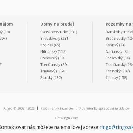
enájom
Domy na predaj
Pozemky na 
ký
(19)
Banskobystrický
(131)
Banskobystrický
597)
Bratislavský
(231)
Bratislavský
(124
Košický
(65)
Košický
(34)
Nitriansky
(112)
Nitriansky
(82)
Prešovský
(39)
Prešovský
(36)
2)
Trenčiansky
(89)
Trenčiansky
(134
Trnavský
(109)
Trnavský
(207)
Žilinský
(132)
Žilinský
(158)
Ringo © 2008 - 2026
Podmienky inzercie
Podmienky spracovania údajov
Getwingu.com
Kontaktovať nás môžete na emailovej adrese
ringo@ringo.s