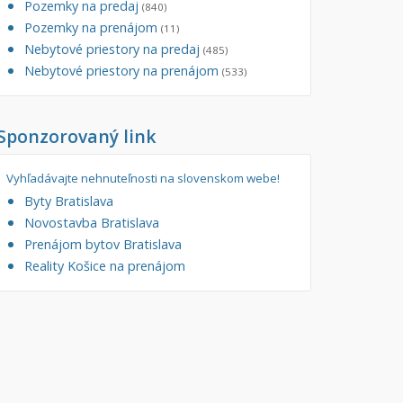
Pozemky na predaj
(840)
tory
Pozemky na prenájom
Filtre
(11)
Nebytové priestory na predaj
Administratívne, obchodné
Súkromná inzercia
(485)
Nebytové priestory na prenájom
(533)
né
Ponuka RK
auračné
Len s fotkou
Sponzorovaný link
ráž, garážové státie
Novostavba
Vyhľadávajte nehnuteľnosti na slovenskom webe!
Byty Bratislava
Novostavba Bratislava
Prenájom bytov Bratislava
Reality Košice na prenájom