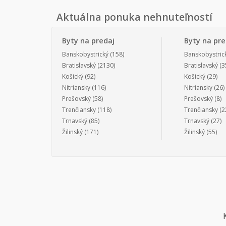
Aktuálna ponuka nehnuteľností
Byty na predaj
Byty na pr
Banskobystrický
(158)
Banskobystric
Bratislavský
(2130)
Bratislavský
(3
Košický
(92)
Košický
(29)
Nitriansky
(116)
Nitriansky
(26)
Prešovský
(58)
Prešovský
(8)
Trenčiansky
(118)
Trenčiansky
(2
Trnavský
(85)
Trnavský
(27)
Žilinský
(171)
Žilinský
(55)