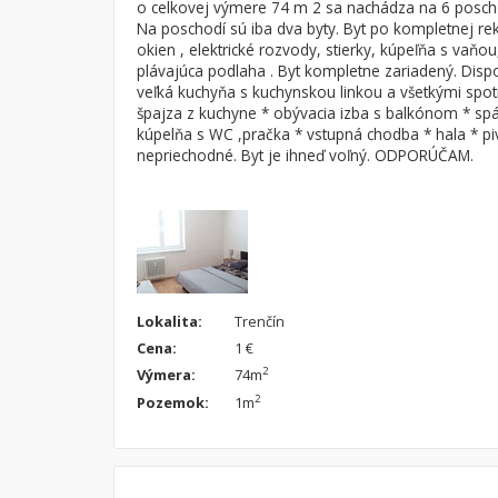
o celkovej výmere 74 m 2 sa nachádza na 6 posch
Na poschodí sú iba dva byty. Byt po kompletnej re
Byt
Dom
okien , elektrické rozvody, stierky, kúpeľňa s vaňou
Garsónky
Vila
plávajúca podlaha . Byt kompletne zariadený. Dispo
veľká kuchyňa s kuchynskou linkou a všetkými spot
Dvojgarsónky
Chalupa
špajza z kuchyne * obývacia izba s balkónom * spá
1-izbové
kúpelňa s WC ,pračka * vstupná chodba * hala * piv
nepriechodné. Byt je ihneď voľný. ODPORÚČAM.
2-izbové
3-izbové
4 a viac izbové byty
Lokalita:
Trenčín
Cena:
1 €
2
Výmera:
74m
2
Pozemok:
1m