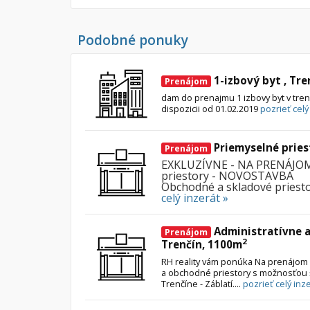
Podobné ponuky
1-izbový byt , Tre
Prenájom
dam do prenajmu 1 izbovy byt v tre
dispozicii od 01.02.2019
pozrieť celý
Priemyselné pries
Prenájom
EXKLUZÍVNE - NA PRENÁJOM 
priestory - NOVOSTAVBA
Obchodné a skladové priestor
celý inzerát »
Administratívne a
Prenájom
2
Trenčín, 1100m
RH reality vám ponúka Na prenájom
a obchodné priestory s možnosťou š
Trenčíne - Záblatí....
pozrieť celý inze