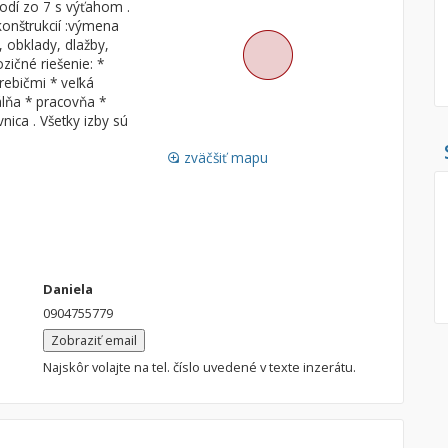
odí zo 7 s výťahom .
konštrukcií :výmena
Pozemok
Nebytové pries
, obklady, dlažby,
Stavebné pozemky
zičné riešenie: *
rebičmi * veľká
Bývanie a rekreácia
Skladové, výrob
lňa * pracovňa *
Priemyselný pozemok
Rekreačné, rešt
nica . Všetky izby sú
Poľnohospodárske pozemky
Ga
zväčšiť mapu
loupe
Záhrada
Iný poľnohospodársky pozemok
Hľadaj
search
Daniela
Uložiť vyhľadávanie
|
Zasielať na email
0904755779
alternate_email
Zatvoriť vyhľadávanie
Zobraziť email
Najskôr volajte na tel. číslo uvedené v texte inzerátu.