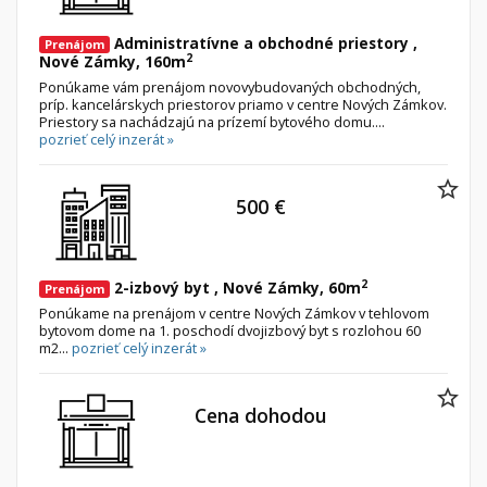
Administratívne a obchodné priestory ,
Prenájom
2
Nové Zámky, 160m
Ponúkame vám prenájom novovybudovaných obchodných,
príp. kancelárskych priestorov priamo v centre Nových Zámkov.
Priestory sa nachádzajú na prízemí bytového domu....
pozrieť celý inzerát »
500 €
2
2-izbový byt , Nové Zámky, 60m
Prenájom
Ponúkame na prenájom v centre Nových Zámkov v tehlovom
bytovom dome na 1. poschodí dvojizbový byt s rozlohou 60
m2...
pozrieť celý inzerát »
Cena dohodou