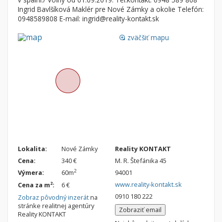
Byt
Dom
Ingrid Bavlšíková Maklér pre Nové Zámky a okolie Telefón:
0948589808 E-mail: ingrid@reality-kontakt.sk
Garsónky
Vila
Dvojgarsónky
Chalupa
zväčšiť mapu
loupe
1-izbové
2-izbové
3-izbové
4 a viac izbové byty
Pozemok
Stavebné pozemky
Bývanie a rekreácia
Lokalita:
Nové Zámky
Reality KONTAKT
Cena:
340 €
M. R. Štefánika 45
Priemyselný pozemok
2
Výmera:
60m
94001
Poľnohospodárske pozemky
www.reality-kontakt.sk
2
Cena za m
:
6 €
Záhrada
0910 180 222
Zobraz pôvodný inzerát
na
stránke realitnej agentúry
Iný poľnohospodársky pozemok
Zobraziť email
Reality KONTAKT