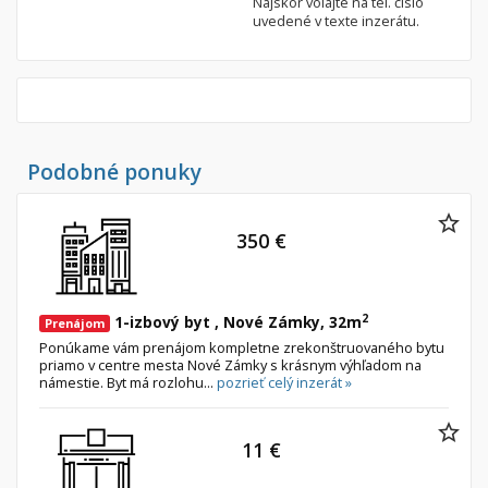
Najskôr volajte na tel. číslo
uvedené v texte inzerátu.
Nebytové priestory
Filtre
Administratívne, obchodné
Súkromná inzercia
Skladové, výrobné
Ponuka RK
Rekreačné, reštauračné
Len s fotkou
Garáž, garážové státie
Novostavba
Podobné ponuky
Hľadaj
search
350 €
Uložiť vyhľadávanie
|
Zasielať na email
alternate_email
Zatvoriť vyhľadávanie
2
1-izbový byt , Nové Zámky, 32m
Prenájom
Ponúkame vám prenájom kompletne zrekonštruovaného bytu
priamo v centre mesta Nové Zámky s krásnym výhľadom na
námestie. Byt má rozlohu...
pozrieť celý inzerát »
11 €