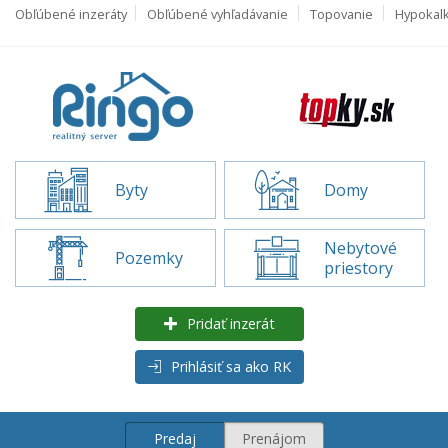
Obľúbené inzeráty
Obľúbené vyhľadávanie
Topovanie
Hypokal
Byty
Domy
Nebytové
Pozemky
priestory
Pridať inzerát
Prihlásiť sa ako RK
Predaj
Prenájom