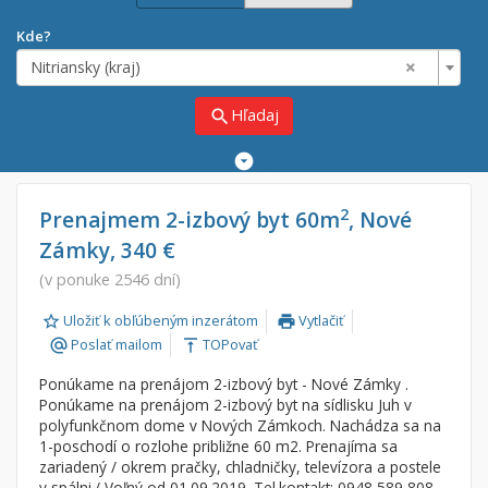
Kde?
×
Nitriansky (kraj)
Hľadaj
search
Rozšírené
vyhľadávanie
Cena
Predaj
2
Prenajmem 2-izbový byt 60m
, Nové
Zámky, 340 €
Prenájom
Od:
€
(v ponuke 2546 dní)
Uložiť k obľúbeným inzerátom
Vytlačiť
Do:
€
print
Poslať mailom
TOPovať
alternate_email
vertical_align_top
Ponúkame na prenájom 2-izbový byt - Nové Zámky .
Lokalita
Ponúkame na prenájom 2-izbový byt na sídlisku Juh v
×
polyfunkčnom dome v Nových Zámkoch. Nachádza sa na
×
Nitriansky (kraj)
1-poschodí o rozlohe približne 60 m2. Prenajíma sa
zariadený / okrem pračky, chladničky, televízora a postele
v spálni./ Voľný od 01.09.2019. Tel.kontakt: 0948 589 808