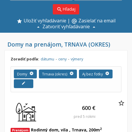
Hľadaj
search
Uložiť vyhľadávanie
|
Zasielať na email
alternate_email
Zatvoriť vyhľadávanie
Domy na prenájom, TRNAVA (OKRES)
Zoradiť podľa:
dátumu
-
ceny
-
výmery
Domy
cancel
Trnava (okres)
cancel
Aj bez fotky
cancel
edit
600 €
pred 5 rokmi
2
Rodinný dom, vila , Trnava, 200m
Prenájom