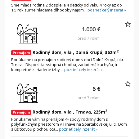
Sme mlada rodina 2 dosplei a 4 deticky od veku 4 roky az do
1,5 rok surne hladame dlhodoby najom...
pozrieť celý inzerát »
1.000 €
pred 7 rokmi
2
Rodinný dom, vila , Dolná Krupá, 362m
Prenájom
Ponúkame na prenájom rodinný dom v obci Dolná Krupá, okr.
Trnava. Dispozícia: vstupná chodba, zariadená kuchyňa, tri
kompletné zariadene izby,...
pozrieť celý inzerát »
6 €
pred 7 rokmi
2
Rodinný dom, vila , Trnava, 225m
Prenájom
Ponúkame vám na prenájom 4-izbový rodinný dom s
polyfunkčným priestorom v Trnave na Spartakovskej ulici. Dom
s úžitkovou plochou cca...
pozrieť celý inzerát »