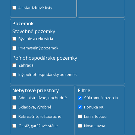
4 a viac izbové byty
Pozemok
Stavebné pozemky
Bývanie a rekreácia
Priemyselný pozemok
Poľnohospodárske pozemky
Záhrada
Iný poľnohospodársky pozemok
Nebytové priestory
Filtre
Administratívne, obchodné
Súkromná inzercia
Skladové, výrobné
Ponuka RK
Rekreačné, reštauračné
Len s fotkou
Garáž, garážové státie
Novostavba