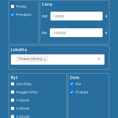
Cena
Predaj
Predaj
Prenájom
Prenájom
Od:
€
Kde?
×
Trnava (okres)
Do:
€
Hľadaj
search
Lokalita
×
×
Trnava (okres)
Byt
Dom
Garsónky
Vila
Dvojgarsónky
Chalupa
1-izbové
2-izbové
3-izbové