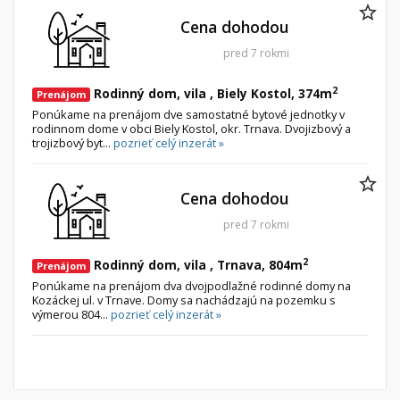
Cena dohodou
pred 7 rokmi
2
Rodinný dom, vila , Biely Kostol, 374m
Prenájom
Ponúkame na prenájom dve samostatné bytové jednotky v
rodinnom dome v obci Biely Kostol, okr. Trnava. Dvojizbový a
trojizbový byt...
pozrieť celý inzerát »
Cena dohodou
pred 7 rokmi
2
Rodinný dom, vila , Trnava, 804m
Prenájom
Ponúkame na prenájom dva dvojpodlažné rodinné domy na
Kozáckej ul. v Trnave. Domy sa nachádzajú na pozemku s
výmerou 804...
pozrieť celý inzerát »