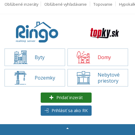
Obľúbené inzeráty
Obľúbené vyhľadávanie
Topovanie
Hypokal
Byty
Domy
Nebytové
Pozemky
priestory
Pridať inzerát
Prihlásiť sa ako RK
Rozšírené
vyhľadávanie
Domy na