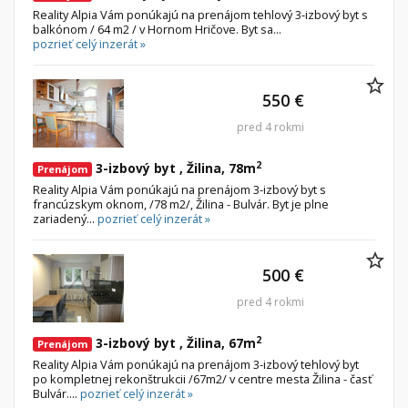
Reality Alpia Vám ponúkajú na prenájom tehlový 3-izbový byt s
balkónom / 64 m2 / v Hornom Hričove. Byt sa...
pozrieť celý inzerát »
550 €
pred 4 rokmi
2
3-izbový byt , Žilina, 78m
Prenájom
Reality Alpia Vám ponúkajú na prenájom 3-izbový byt s
francúzskym oknom, /78 m2/, Žilina - Bulvár. Byt je plne
zariadený...
pozrieť celý inzerát »
500 €
pred 4 rokmi
2
3-izbový byt , Žilina, 67m
Prenájom
Reality Alpia Vám ponúkajú na prenájom 3-izbový tehlový byt
po kompletnej rekonštrukcii /67m2/ v centre mesta Žilina - časť
Bulvár....
pozrieť celý inzerát »