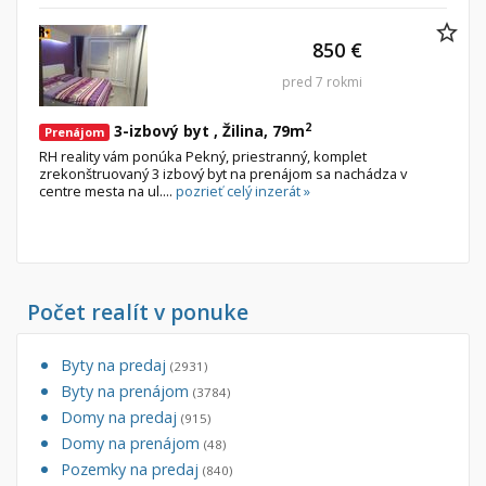
850 €
pred 7 rokmi
2
3-izbový byt , Žilina, 79m
Prenájom
RH reality vám ponúka Pekný, priestranný, komplet
zrekonštruovaný 3 izbový byt na prenájom sa nachádza v
centre mesta na ul....
pozrieť celý inzerát »
Počet realít v ponuke
Byty na predaj
(2931)
Byty na prenájom
(3784)
Domy na predaj
(915)
Domy na prenájom
(48)
Pozemky na predaj
(840)