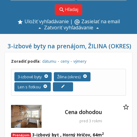
Hľadaj
search
Uložiť vyhľadávanie
|
Zasielať na email
alternate_email
Zatvoriť vyhľadávanie
3-izbové byty na prenájom, ŽILINA (OKRES)
Zoradiť podľa:
dátumu
-
ceny
-
výmery
3-izbové byty
cancel
Žilina (okres)
cancel
Len s fotkou
cancel
edit
Cena dohodou
pred 3 rokmi
2
3-izbový byt , Horný Hričov, 64m
Prenájom