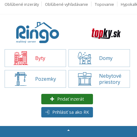
Obľúbené inzeráty
Obľúbené vyhľadávanie
Topovanie
Hypokal
Byty
Domy
Nebytové
Pozemky
priestory
Pridať inzerát
Prihlásiť sa ako RK
Rozšírené
vyhľadávanie
Byty na