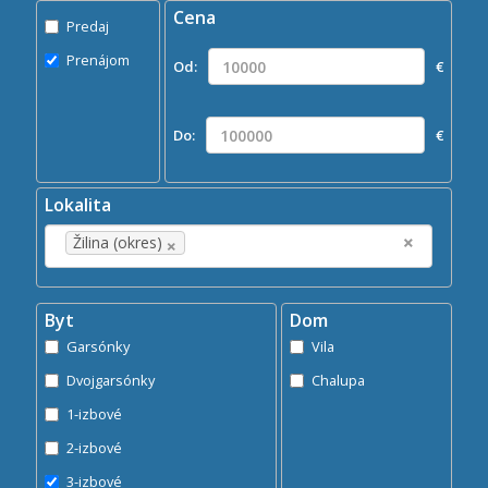
Cena
Predaj
Predaj
Prenájom
Prenájom
Od:
€
Kde?
×
Žilina (okres)
Do:
€
Hľadaj
search
Lokalita
×
×
Žilina (okres)
Byt
Dom
Garsónky
Vila
Dvojgarsónky
Chalupa
1-izbové
2-izbové
3-izbové