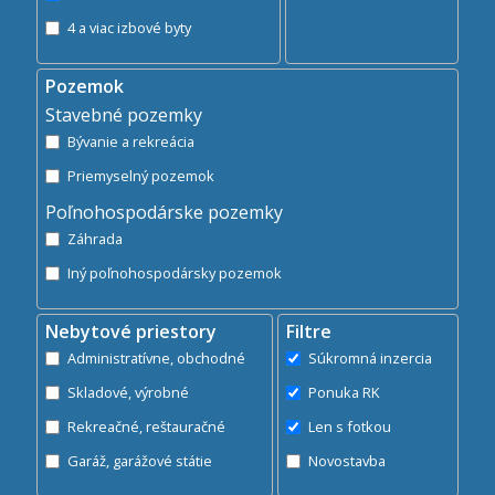
4 a viac izbové byty
Pozemok
Stavebné pozemky
Bývanie a rekreácia
Priemyselný pozemok
Poľnohospodárske pozemky
Záhrada
Iný poľnohospodársky pozemok
Nebytové priestory
Filtre
Administratívne, obchodné
Súkromná inzercia
Skladové, výrobné
Ponuka RK
Rekreačné, reštauračné
Len s fotkou
Garáž, garážové státie
Novostavba