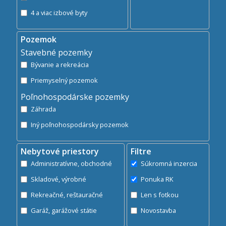
4 a viac izbové byty
Pozemok
Stavebné pozemky
Bývanie a rekreácia
Priemyselný pozemok
Poľnohospodárske pozemky
Záhrada
Iný poľnohospodársky pozemok
Nebytové priestory
Filtre
Administratívne, obchodné
Súkromná inzercia
Skladové, výrobné
Ponuka RK
Rekreačné, reštauračné
Len s fotkou
Garáž, garážové státie
Novostavba