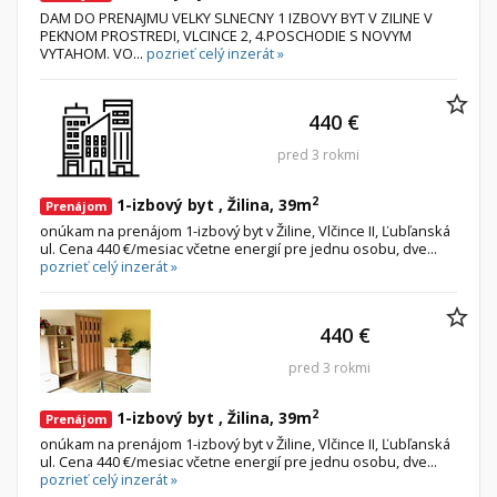
DAM DO PRENAJMU VELKY SLNECNY 1 IZBOVY BYT V ZILINE V
PEKNOM PROSTREDI, VLCINCE 2, 4.POSCHODIE S NOVYM
VYTAHOM. VO...
pozrieť celý inzerát »
440 €
pred 3 rokmi
2
1-izbový byt , Žilina, 39m
Prenájom
onúkam na prenájom 1-izbový byt v Žiline, Vlčince II, Ľubľanská
ul. Cena 440 €/mesiac včetne energií pre jednu osobu, dve...
pozrieť celý inzerát »
440 €
pred 3 rokmi
2
1-izbový byt , Žilina, 39m
Prenájom
onúkam na prenájom 1-izbový byt v Žiline, Vlčince II, Ľubľanská
ul. Cena 440 €/mesiac včetne energií pre jednu osobu, dve...
pozrieť celý inzerát »