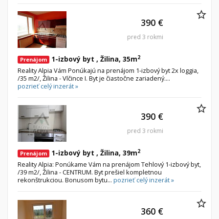
390 €
pred 3 rokmi
2
1-izbový byt , Žilina, 35m
Prenájom
Reality Alpia Vám Ponúkajú na prenájom 1-izbový byt 2x loggia,
/35 m2/, Žilina - Vlčince I. Byt je čiastočne zariadený....
pozrieť celý inzerát »
390 €
pred 3 rokmi
2
1-izbový byt , Žilina, 39m
Prenájom
Reality Alpia: Ponúkame Vám na prenájom Tehlový 1-izbový byt,
/39 m2/, Žilina - CENTRUM. Byt prešiel kompletnou
rekonštrukciou. Bonusom bytu...
pozrieť celý inzerát »
360 €