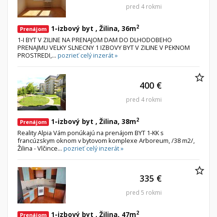
pred 4 rokmi
2
1-izbový byt , Žilina, 36m
Prenájom
1-I BYT V ZILINE NA PRENAJOM DAM DO DLHODOBEHO
PRENAJMU VELKY SLNECNY 1 IZBOVY BYT V ZILINE V PEKNOM
PROSTREDI,...
pozrieť celý inzerát »
400 €
pred 4 rokmi
2
1-izbový byt , Žilina, 38m
Prenájom
Reality Alpia Vám ponúkajú na prenájom BYT 1-KK s
francúzskym oknom v bytovom komplexe Arboreum, /38 m2/,
Žilina - Vlčince...
pozrieť celý inzerát »
335 €
pred 5 rokmi
2
1-izbový byt , Žilina, 47m
Prenájom