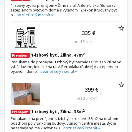
1.izbový byt na prenájom v Žiine na ul. A.Bernoláka (Bulvár) v
zateplenom bytovom dome s výťahom . Zrekonštruovaný byt
o...
pozrieť celý inzerát »
335 €
pred 5 rokmi
2
1-izbový byt , Žilina, 47m
Prenájom
Ponúkame do prenájmu 1.izbový byt nachádzajúci sa v Žiline vo
vyhľadávanej lokalite na ul. A.Bernoláka (Bulvár) v zateplenom
bytovom dome...
pozrieť celý inzerát »
399 €
pred 5 rokmi
2
1-izbový byt , Žilina, 38m
Prenájom
Ponúkame na prenájom 1.-izb.byt o rozlohe 38m2,na druhom
poschodí polyfunkčnej budovy, v širšom centre mesta. Byt je
nezariadený, má kuchynskú...
pozrieť celý inzerát »