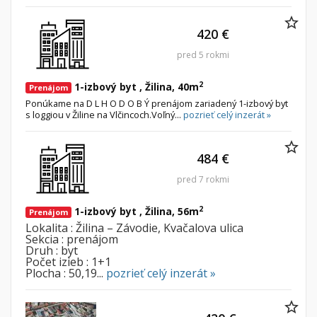
420 €
pred 5 rokmi
2
1-izbový byt , Žilina, 40m
Prenájom
Ponúkame na D L H O D O B Ý prenájom zariadený 1-izbový byt
s loggiou v Žiline na Vlčincoch.Voľný...
pozrieť celý inzerát »
484 €
pred 7 rokmi
2
1-izbový byt , Žilina, 56m
Prenájom
Lokalita : Žilina – Závodie, Kvačalova ulica
Sekcia : prenájom
Druh : byt
Počet izieb : 1+1
Plocha : 50,19...
pozrieť celý inzerát »