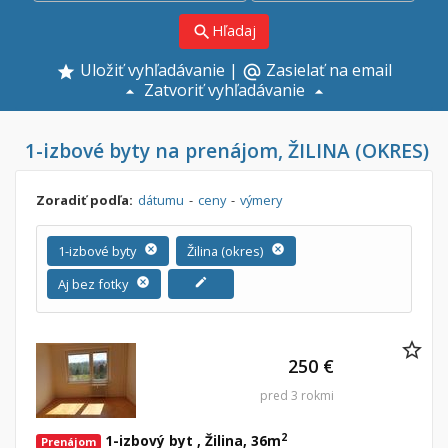
Hľadaj
search
Uložiť vyhľadávanie
|
Zasielať na email
alternate_email
Zatvoriť vyhľadávanie
1-izbové byty na prenájom, ŽILINA (OKRES)
Zoradiť podľa:
dátumu
-
ceny
-
výmery
1-izbové byty
cancel
Žilina (okres)
cancel
Aj bez fotky
cancel
edit
250 €
pred 3 rokmi
2
1-izbový byt , Žilina, 36m
Prenájom