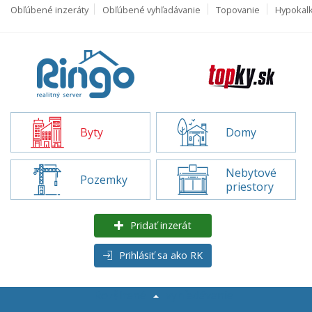
Obľúbené inzeráty
Obľúbené vyhľadávanie
Topovanie
Hypokal
Byty
Domy
Nebytové
Pozemky
priestory
Pridať inzerát
Prihlásiť sa ako RK
Rozšírené
vyhľadávanie
Byty na