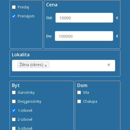
Cena
Predaj
Predaj
Prenájom
Prenájom
Od:
€
Kde?
×
Žilina (okres)
Do:
€
Hľadaj
search
Lokalita
×
×
Žilina (okres)
Byt
Dom
Garsónky
Vila
Dvojgarsónky
Chalupa
1-izbové
2-izbové
3-izbové