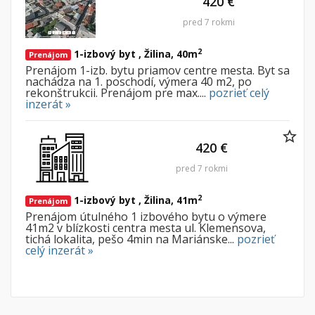
420 €
pred 7 rokmi
2
1-izbový byt , Žilina, 40m
Prenájom
Prenájom 1-izb. bytu priamov centre mesta. Byt sa
nachádza na 1. poschodí, výmera 40 m2, po
rekonštrukcii. Prenájom pre max....
pozrieť celý
inzerát »
420 €
pred 7 rokmi
2
1-izbový byt , Žilina, 41m
Prenájom
Prenájom útulného 1 izbového bytu o výmere
41m2 v blízkosti centra mesta ul. Klemensova,
tichá lokalita, pešo 4min na Mariánske...
pozrieť
celý inzerát »