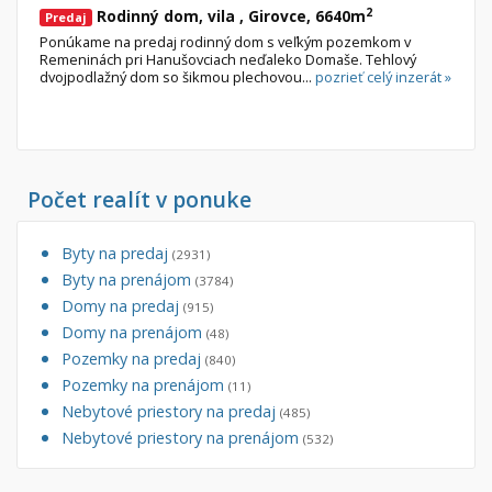
2
Rodinný dom, vila , Girovce, 6640m
Predaj
Ponúkame na predaj rodinný dom s veľkým pozemkom v
Remeninách pri Hanušovciach neďaleko Domaše. Tehlový
dvojpodlažný dom so šikmou plechovou...
pozrieť celý inzerát »
Počet realít v ponuke
Byty na predaj
(2931)
Byty na prenájom
(3784)
Domy na predaj
(915)
Domy na prenájom
(48)
Pozemky na predaj
(840)
Pozemky na prenájom
(11)
Nebytové priestory na predaj
(485)
Nebytové priestory na prenájom
(532)