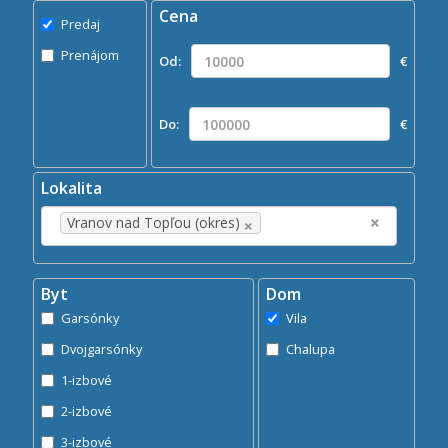
Cena
Predaj
Predaj
Prenájom
Prenájom
Od:
€
Kde?
×
Vranov nad Topľou (okres)
Do:
€
Hľadaj
search
Lokalita
×
×
Vranov nad Topľou (okres)
Byt
Dom
Garsónky
Vila
Dvojgarsónky
Chalupa
1-izbové
2-izbové
3-izbové