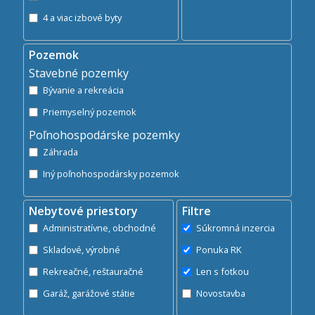
4 a viac izbové byty
Pozemok
Stavebné pozemky
Bývanie a rekreácia
Priemyselný pozemok
Poľnohospodárske pozemky
Záhrada
Iný poľnohospodársky pozemok
Nebytové priestory
Filtre
Administratívne, obchodné
Súkromná inzercia
Skladové, výrobné
Ponuka RK
Rekreačné, reštauračné
Len s fotkou
Garáž, garážové státie
Novostavba