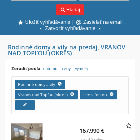
Hľadaj
search
Uložiť vyhľadávanie
|
Zasielať na email
alternate_email
Zatvoriť vyhľadávanie
Rodinné domy a vily na predaj, VRANOV
NAD TOPĽOU (OKRES)
Zoradiť podľa:
dátumu
-
ceny
-
výmery
Rodinné domy a vily
cancel
Vranov nad Topľou (okres)
cancel
Len s fotkou
cancel
edit
167.990 €
pred 3 rokmi