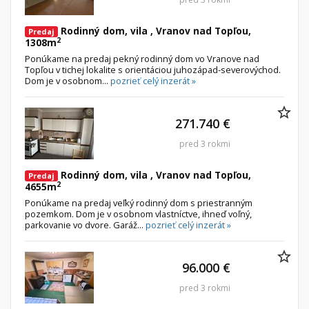
Rodinný dom, vila , Vranov nad Topľou,
Predaj
2
1308m
Ponúkame na predaj pekný rodinný dom vo Vranove nad
Topľou v tichej lokalite s orientáciou juhozápad-severovýchod.
Dom je v osobnom...
pozrieť celý inzerát »
271.740 €
pred 3 rokmi
Rodinný dom, vila , Vranov nad Topľou,
Predaj
2
4655m
Ponúkame na predaj veľký rodinný dom s priestranným
pozemkom. Dom je v osobnom vlastníctve, ihneď voľný,
parkovanie vo dvore. Garáž...
pozrieť celý inzerát »
96.000 €
pred 3 rokmi