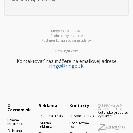
Byty na predaj Trnava
(39)
Ringo © 2008 - 2026
Podmienky inzercie
Podmienky spracovania údajov
Getwingu.com
Kontaktovať nás môžete na emailovej adrese
ringo@ringo.sk
.
O
Reklama
Kontakty
© 1997 – 2026
Zoznam, s.r.o.
Zoznam.sk
Autorské práva sú
Reklama u nás
Spravodajstvo
vyhradené.
Právne
Externá
Produktové
informácie
reklama
oddelenie
Ochrana