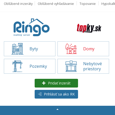
Obľúbené inzeráty
Obľúbené vyhľadávanie
Topovanie
Hypokal
Byty
Domy
Nebytové
Pozemky
priestory
Pridať inzerát
Prihlásiť sa ako RK
Rozšírené
vyhľadávanie
Domy na