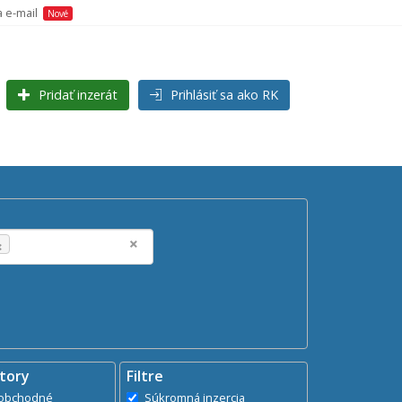
a e-mail
Nové
Pridať inzerát
Prihlásiť sa ako RK
Hľadaj
search
×
×
tory
Filtre
dministratívne, obchodné
Súkromná inzercia