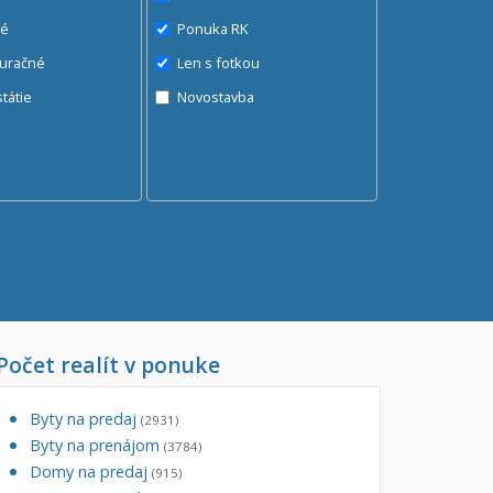
né
Ponuka RK
auračné
Len s fotkou
ráž, garážové státie
Novostavba
Počet realít v ponuke
Byty na predaj
(2931)
Byty na prenájom
(3784)
Domy na predaj
(915)