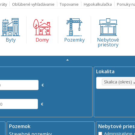
ráty
Obľúbené vyhľadávanie
Topovanie
Hypokalkulačka
Ponuky n
Byty
Domy
Pozemky
Nebytové
priestory
Rozšírené
vyhľadávanie
Kde?
×
daj
Prenájom
Skalica (okres)
Lokalita
Skalica (okres)
€
€
Pozemok
Nebytové pries
Stavebné pozemky
A