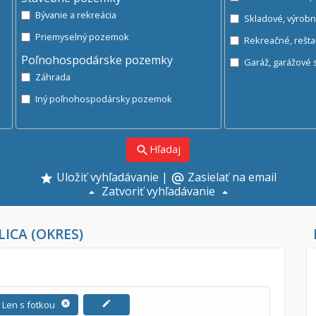
Bývanie a rekreácia
Skladové, výrob
Priemyselný pozemok
Rekreačné, rešt
Poľnohospodárske pozemky
Ga
Záhrada
Iný poľnohospodársky pozemok
Hľadaj
search
Uložiť vyhľadávanie
|
Zasielať na email
alternate_email
Zatvoriť vyhľadávanie
LICA (OKRES)
Len s fotkou
cancel
edit