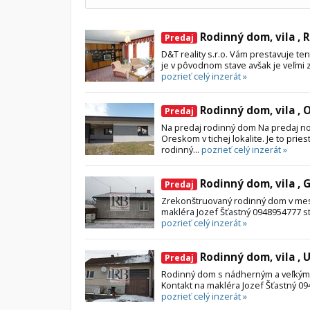
Rodinný dom, vila , 
Predaj
D&T reality s.r.o. Vám prestavuje t
je v pôvodnom stave avšak je veľmi z
pozrieť celý inzerát »
Rodinný dom, vila , O
Predaj
Na predaj rodinný dom Na predaj n
Oreskom v tichej lokalite. Je to pri
rodinný...
pozrieť celý inzerát »
Rodinný dom, vila , 
Predaj
Zrekonštruovaný rodinný dom v mes
makléra Jozef Šťastný 0948954777 st
pozrieť celý inzerát »
Rodinný dom, vila , 
Predaj
Rodinný dom s nádherným a veľkým
Kontakt na makléra Jozef Šťastný 094
pozrieť celý inzerát »