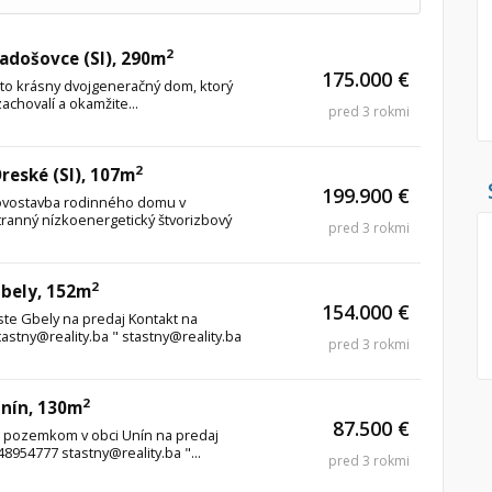
2
Radošovce (SI), 290m
175.000 €
ento krásny dvojgeneračný dom, ktorý
achovalí a okamžite...
pred 3 rokmi
2
reské (SI), 107m
199.900 €
ovostavba rodinného domu v
estranný nízkoenergetický štvorizbový
pred 3 rokmi
2
Gbely, 152m
154.000 €
te Gbely na predaj Kontakt na
astny@reality.ba " stastny@reality.ba
pred 3 rokmi
2
Unín, 130m
87.500 €
 pozemkom v obci Unín na predaj
8954777 stastny@reality.ba "...
pred 3 rokmi