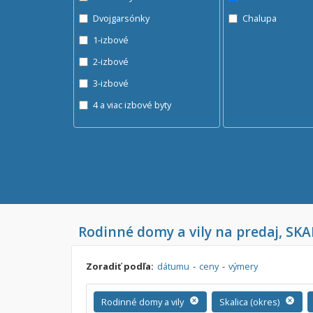
Dvojgarsónky
Chalupa
1-izbové
2-izbové
3-izbové
4 a viac izbové byty
Rodinné domy a vily na predaj, SKA
Zoradiť podľa:
dátumu
-
ceny
-
výmery
Rodinné domy a vily
cancel
Skalica (okres)
cancel