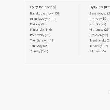
Byty na predaj
Byty na pr
Banskobystrický
(158)
Banskobystric
Bratislavský
(2130)
Bratislavský
(3
Košický
(92)
Košický
(29)
Nitriansky
(116)
Nitriansky
(26)
Prešovský
(58)
Prešovský
(8)
Trenčiansky
(118)
Trenčiansky
(2
Trnavský
(85)
Trnavský
(27)
Žilinský
(171)
Žilinský
(55)