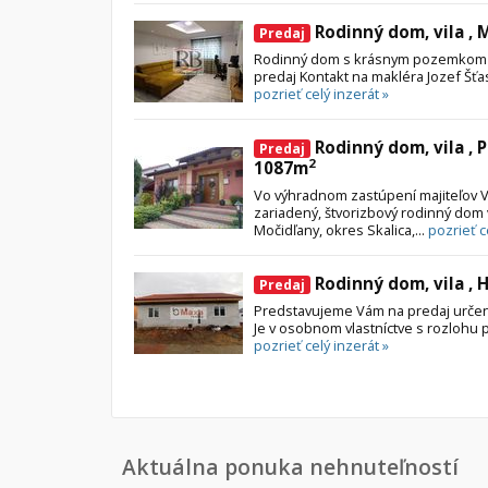
Rodinný dom, vila , 
Predaj
Rodinný dom s krásnym pozemkom v 
predaj Kontakt na makléra Jozef Šťa
pozrieť celý inzerát »
Rodinný dom, vila , 
Predaj
2
1087m
Vo výhradnom zastúpení majiteľov
zariadený, štvorizbový rodinný dom 
Močidľany, okres Skalica,...
pozrieť c
Rodinný dom, vila , 
Predaj
Predstavujeme Vám na predaj určený
Je v osobnom vlastníctve s rozlohu
pozrieť celý inzerát »
Aktuálna ponuka nehnuteľností