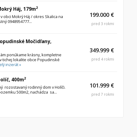
2
Mokrý Háj, 179m
199.000 €
obci Mokrý Háj / okres Skalica na
stný 0948954777...
pred 3 rokmi
Popudinské Močidľany,
349.999 €
 Vám ponúkame krásny, kompletne
pred 4 rokmi
v tichej lokalite obce Popudinské
elý inzerát »
2
Holíč, 400m
101.999 €
 rozostavaný rodinný dom v Holíči.
 pozemku 500m2, nachádza sa...
pred 7 rokmi