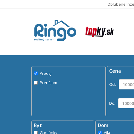
Obľúbené inze
Pre
Domy na
Cena
Predaj
Prenájom
Od:
Do:
Byt
Dom
Garsónky
Vila