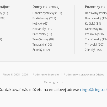
enájom
Domy na predaj
Pozemky na 
ký
(19)
Banskobystrický
(131)
Banskobystrický
597)
Bratislavský
(231)
Bratislavský
(124
Košický
(65)
Košický
(34)
Nitriansky
(112)
Nitriansky
(82)
Prešovský
(39)
Prešovský
(36)
2)
Trenčiansky
(89)
Trenčiansky
(134
Trnavský
(109)
Trnavský
(207)
Žilinský
(132)
Žilinský
(158)
Ringo © 2008 - 2026
Podmienky inzercie
Podmienky spracovania údajov
Getwingu.com
Kontaktovať nás môžete na emailovej adrese
ringo@ringo.s