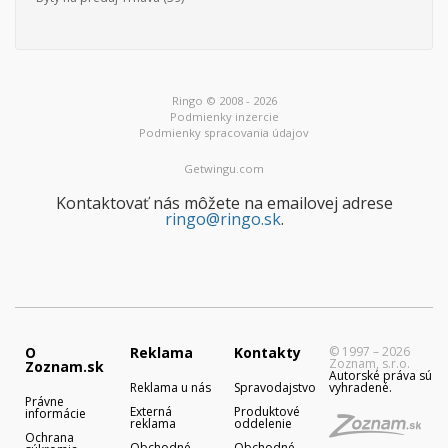
Ringo © 2008 - 2026
Podmienky inzercie
Podmienky spracovania údajov
Getwingu.com
Kontaktovať nás môžete na emailovej adrese
ringo@ringo.sk
.
O
Reklama
Kontakty
© 1997 – 2026
Zoznam, s.r.o.
Zoznam.sk
Autorské práva sú
Reklama u nás
Spravodajstvo
vyhradené.
Právne
Externá
Produktové
informácie
reklama
oddelenie
Ochrana
Obchodné
Obchodné