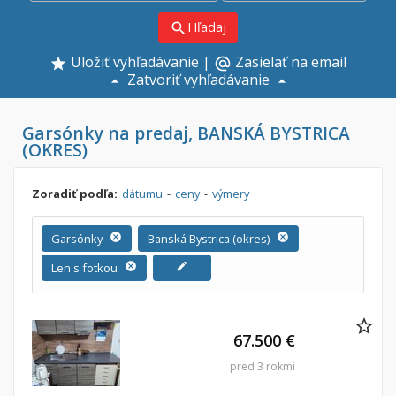
Hľadaj
search
Uložiť vyhľadávanie
|
Zasielať na email
alternate_email
Zatvoriť vyhľadávanie
Garsónky na predaj, BANSKÁ BYSTRICA
(OKRES)
Zoradiť podľa:
dátumu
-
ceny
-
výmery
Garsónky
cancel
Banská Bystrica (okres)
cancel
Len s fotkou
cancel
edit
67.500 €
pred 3 rokmi