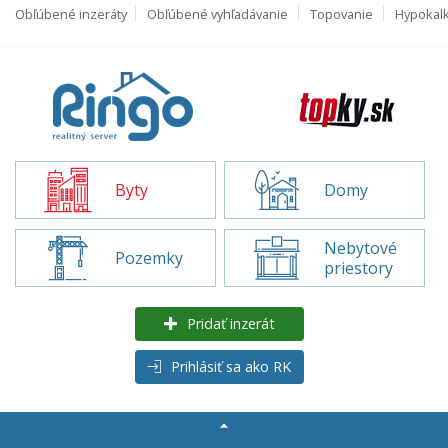
Obľúbené inzeráty
Obľúbené vyhľadávanie
Topovanie
Hypokal
Byty
Domy
Nebytové
Pozemky
priestory
Pridať inzerát
Prihlásiť sa ako RK
Rozšírené
vyhľadávanie
Byty na