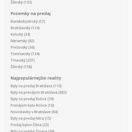
Žilinský
(132)
Pozemky na predaj
Banskobystrický
(57)
Bratislavský
(124)
Košický
(34)
Nitriansky
(82)
Prešovský
(36)
Trenčiansky
(134)
Trnavský
(207)
Žilinský
(158)
Najpopulárnejšie reality
Byty na predaj Bratislava
(110)
Byty na prenájom Bratislava
(683)
Byty na predaj Košice
(39)
Prenájom bytu Košice
(16)
Novostavby v Bratislave
(84)
Byty na predaj Nitra
(15)
Predaj bytov Žilina
(23)
Byty na predaj Trnava
(39)