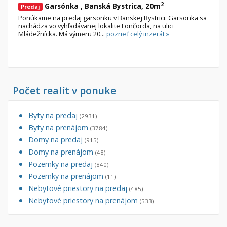
2
Garsónka , Banská Bystrica, 20m
Predaj
Ponúkame na predaj garsonku v Banskej Bystrici. Garsonka sa
nachádza vo vyhľadávanej lokalite Fončorda, na ulici
Mládežnícka. Má výmeru 20...
pozrieť celý inzerát »
Počet realít v ponuke
Byty na predaj
(2931)
Byty na prenájom
(3784)
Domy na predaj
(915)
Domy na prenájom
(48)
Pozemky na predaj
(840)
Pozemky na prenájom
(11)
Nebytové priestory na predaj
(485)
Nebytové priestory na prenájom
(533)