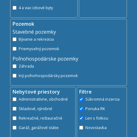
4 a viac izbové byty
Pozemok
Stavebné pozemky
Bývanie a rekreácia
Priemyselný pozemok
Poľnohospodárske pozemky
Záhrada
Iný poľnohospodársky pozemok
Nebytové priestory
Filtre
Administratívne, obchodné
Súkromná inzercia
Skladové, výrobné
Ponuka RK
Rekreačné, reštauračné
Len s fotkou
Garáž, garážové státie
Novostavba