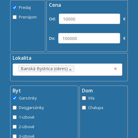
Cena
Predaj
Predaj
Prenájom
Prenájom
Od:
€
Kde?
×
Banská Bystrica (okres)
Do:
€
Hľadaj
search
Lokalita
×
×
Banská Bystrica (okres)
Byt
Dom
Garsónky
Vila
Dvojgarsónky
Chalupa
1-izbové
2-izbové
3-izbové