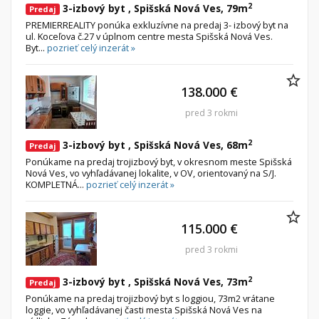
2
3-izbový byt , Spišská Nová Ves, 79m
Predaj
PREMIERREALITY ponúka exkluzívne na predaj 3- izbový byt na
ul. Koceľova č.27 v úplnom centre mesta Spišská Nová Ves.
Byt...
pozrieť celý inzerát »
138.000 €
pred 3 rokmi
2
3-izbový byt , Spišská Nová Ves, 68m
Predaj
Ponúkame na predaj trojizbový byt, v okresnom meste Spišská
Nová Ves, vo vyhľadávanej lokalite, v OV, orientovaný na S/J.
KOMPLETNÁ...
pozrieť celý inzerát »
115.000 €
pred 3 rokmi
2
3-izbový byt , Spišská Nová Ves, 73m
Predaj
Ponúkame na predaj trojizbový byt s loggiou, 73m2 vrátane
loggie, vo vyhľadávanej časti mesta Spišská Nová Ves na