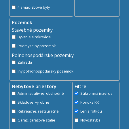
4 a viac izbové byty
Pozemok
Stavebné pozemky
Bývanie a rekreácia
Priemyselný pozemok
Poľnohospodárske pozemky
Záhrada
Iný poľnohospodársky pozemok
Nebytové priestory
Filtre
Administratívne, obchodné
Súkromná inzercia
Skladové, výrobné
Ponuka RK
Rekreačné, reštauračné
Len s fotkou
Garáž, garážové státie
Novostavba