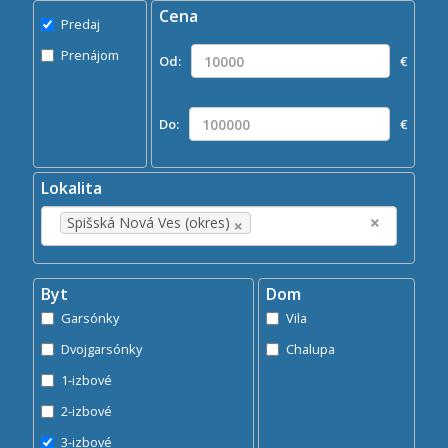
Cena
Predaj
Predaj
Prenájom
Prenájom
Od:
€
Kde?
×
Spišská Nová Ves (okres)
Do:
€
Hľadaj
search
Lokalita
×
×
Spišská Nová Ves (okres)
Byt
Dom
Garsónky
Vila
Dvojgarsónky
Chalupa
1-izbové
2-izbové
3-izbové