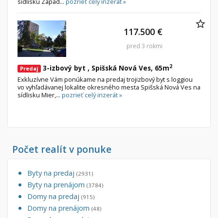
sídlisku Západ...
pozrieť celý inzerát »
117.500 €
pred 3 rokmi
2
3-izbový byt , Spišská Nová Ves, 65m
Predaj
Exkluzívne Vám ponúkame na predaj trojizbový byt s loggiou
vo vyhľadávanej lokalite okresného mesta Spišská Nová Ves na
sídlisku Mier,...
pozrieť celý inzerát »
Počet realít v ponuke
Byty na predaj
(2931)
Byty na prenájom
(3784)
Domy na predaj
(915)
Domy na prenájom
(48)