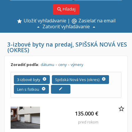
Hľadaj
search
Uložiť vyhľadávanie
|
Zasielať na email
alternate_email
Zatvoriť vyhľadávanie
3-izbové byty na predaj, SPIŠSKÁ NOVÁ VES
(OKRES)
Zoradiť podľa:
dátumu
-
ceny
-
výmery
3-izbové byty
cancel
Spišská Nová Ves (okres)
cancel
Len s fotkou
cancel
edit
135.000 €
pred rokom