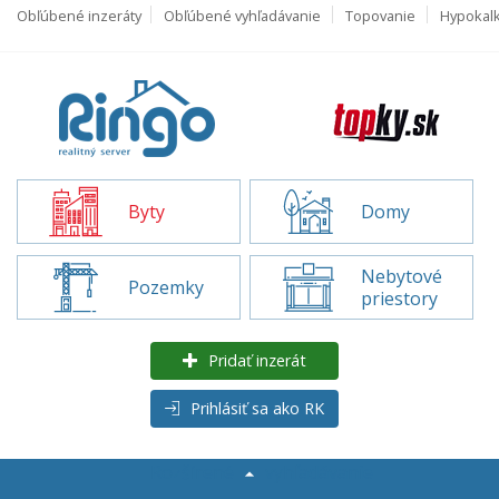
Obľúbené inzeráty
Obľúbené vyhľadávanie
Topovanie
Hypokal
Byty
Domy
Nebytové
Pozemky
priestory
Pridať inzerát
Prihlásiť sa ako RK
Rozšírené
vyhľadávanie
Byty na