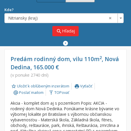
Kde?
×
Nitriansky (kraj)
Hľadaj
search
Rozšírené
vyhľadávanie
Cena
Predaj
2
Predám rodinný dom, vilu 110m
, Nová
Dedina, 165.000 €
Prenájom
Od:
€
(v ponuke 2740 dní)
Uložiť k obľúbeným inzerátom
Vytlačiť
Do:
€
print
Poslať mailom
TOPovať
alternate_email
vertical_align_top
Akcia - komplet dom aj s pozemkom Popis: AKCIA -
Lokalita
rodinný dom Nová Dedinka. Ponúkame krásne bývanie vo
×
výbornej lokalite pri Bratislave s výbornou občianskou
×
Nitriansky (kraj)
vybavenosťou - Materská škola, Základná škola, fitnes,
obchody, reštaurácie, park, ihriská, Reštaurácia, zmrzlina a
pod. Aktuálna akciová cena: samostatný RD s pozemkom