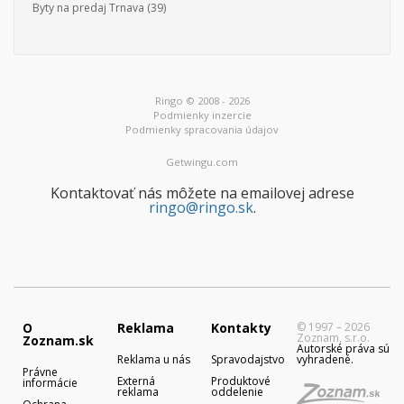
Byty na predaj Trnava
(39)
Ringo © 2008 - 2026
Podmienky inzercie
Podmienky spracovania údajov
Getwingu.com
Kontaktovať nás môžete na emailovej adrese
ringo@ringo.sk
.
O
Reklama
Kontakty
© 1997 – 2026
Zoznam, s.r.o.
Zoznam.sk
Autorské práva sú
Reklama u nás
Spravodajstvo
vyhradené.
Právne
Externá
Produktové
informácie
reklama
oddelenie