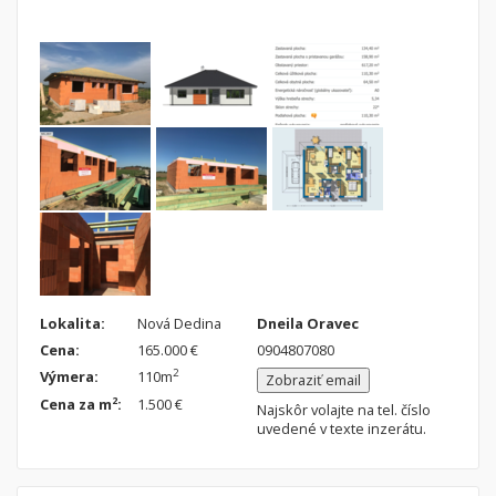
Nebytové priestory
Filtre
Administratívne, obchodné
Súkromná inzercia
Skladové, výrobné
Ponuka RK
Rekreačné, reštauračné
Len s fotkou
Garáž, garážové státie
Novostavba
Hľadaj
search
Uložiť vyhľadávanie
|
Zasielať na email
alternate_email
Zatvoriť vyhľadávanie
Lokalita:
Nová Dedina
Dneila Oravec
Cena:
165.000 €
0904807080
2
Výmera:
110m
Zobraziť email
2
Cena za m
:
1.500 €
Najskôr volajte na tel. číslo
uvedené v texte inzerátu.