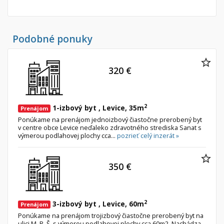
Podobné ponuky
320 €
2
1-izbový byt , Levice, 35m
Prenájom
Ponúkame na prenájom jednoizbový čiastočne prerobený byt
v centre obce Levice neďaleko zdravotného strediska Sanat s
výmerou podlahovej plochy cca...
pozrieť celý inzerát »
350 €
2
3-izbový byt , Levice, 60m
Prenájom
Ponúkame na prenájom trojizbový čiastočne prerobený byt na
ulici M. R. Š. s výmerou podlahovej plochy cca 60m2. Nachádza