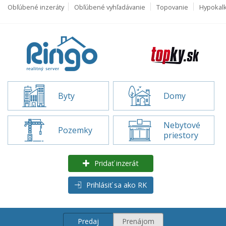
Obľúbené inzeráty
Obľúbené vyhľadávanie
Topovanie
Hypokal
Byty
Domy
Nebytové
Pozemky
priestory
Pridať inzerát
Prihlásiť sa ako RK
Predaj
Prenájom