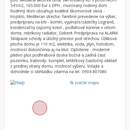
Byt
Dom
541m2, 165.000 Eur s DPH , murovaný rodinný dom
Rodinný dom obsahuje kvalitné 6komorové okná -
Garsónky
Vila
trojsklo, Mediteran strecha- farebné prevedenie na výber,
Dvojgarsónky
Chalupa
predprípravu na krb - komín, vypínače/zástrčky Legrand,
kondenzačný úsporný kotol , podlahové kúrenie v celom
1-izbové
dome, rebríkovy radiator, Geberit. Predpríprava na ALARM.
Sklápacie schody a úložný priestor pod strechou. Úžitková
2-izbové
plocha domu je 110 m2, elektrika, voda, plyn, holodom,
3-izbové
možnosť dokončenia aj na klúč. Oplotenie - moderné
pletivo plus podhrabová doska bočná a zadná časť
4 a viac izbové byty
pozemku, trativody- komplet, tehličkový čiastočný obklad
z prednej strany domu, možnosť výberu. Volajte a
dohodnite si obhliadku zdarma na tel.: 0904 807080
Pozemok
Stavebné pozemky
zväčšiť mapu
loupe
Bývanie a rekreácia
Priemyselný pozemok
Poľnohospodárske pozemky
Záhrada
Iný poľnohospodársky pozemok