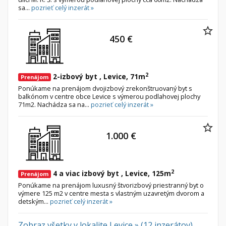
sa...
pozrieť celý inzerát »
450 €
2
2-izbový byt , Levice, 71m
Prenájom
Ponúkame na prenájom dvojizbový zrekonštruovaný byt s
balkónom v centre obce Levice s výmerou podlahovej plochy
71m2. Nachádza sa na...
pozrieť celý inzerát »
1.000 €
2
4 a viac izbový byt , Levice, 125m
Prenájom
Ponúkame na prenájom luxusný štvorizbový priestranný byt o
výmere 125 m2 v centre mesta s vlastným uzavretým dvorom a
detským...
pozrieť celý inzerát »
Zobraz všetky v lokalite Levice » (12 inzerátov)