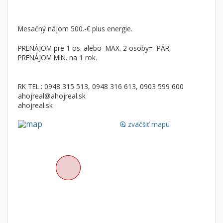
Mesačný nájom 500.-€ plus energie.
PRENÁJOM pre 1 os. alebo MAX. 2 osoby= PÁR,
PRENÁJOM MIN. na 1 rok.
RK TEL.: 0948 315 513, 0948 316 613, 0903 599 600
ahojreal@ahojreal.sk
ahojreal.sk
zväčšiť mapu
loupe