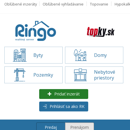
Obľúbené inzeráty
Obľúbené vyhľadávanie
Topovanie
Hypokal
Byty
Domy
Nebytové
Pozemky
priestory
Pridať inzerát
Prihlásiť sa ako RK
Predaj
Prenájom