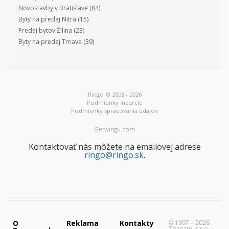
Novostavby v Bratislave
(84)
Byty na predaj Nitra
(15)
Predaj bytov Žilina
(23)
Byty na predaj Trnava
(39)
Ringo © 2008 - 2026
Podmienky inzercie
Podmienky spracovania údajov
Getwingu.com
Kontaktovať nás môžete na emailovej adrese
ringo@ringo.sk
.
O
Reklama
Kontakty
© 1997 – 2026
Zoznam, s.r.o.