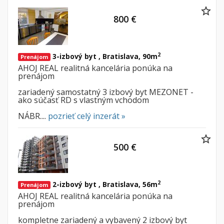
800 €
2
3-izbový byt , Bratislava, 90m
Prenájom
AHOJ REAL realitná kancelária ponúka na
prenájom
zariadený samostatný 3 izbový byt MEZONET -
ako súčasť RD s vlastným vchodom
NÁBR....
pozrieť celý inzerát »
500 €
2
2-izbový byt , Bratislava, 56m
Prenájom
AHOJ REAL realitná kancelária ponúka na
prenájom
kompletne zariadený a vybavený 2 izbový byt