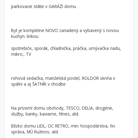
parkovacie státie v GARÁŽI domu
Nebytové priestory
Filtre
Administratívne, obchodné
Súkromná inzercia
Skladové, výrobné
Ponuka RK
Byt je kompletne NOVO zariadený a vybavený s novou
Rekreačné, reštauračné
Len s fotkou
kuchyn. linkou
Garáž, garážové státie
Novostavba
spotrebiče, sporák, chladnička, práčka, umývačka riadu,
mikro., TV
Hľadaj
search
Uložiť vyhľadávanie
|
Zasielať na email
alternate_email
rohová sedačka, manželská postel, ROLDOR skriňa v
Zatvoriť vyhľadávanie
spálni a aj ŠATNÍK v chodbe
Na prízemí domu obchody, TESCO, DELIA, drogérie,
služby, banky, kaviarne, fitnes, atd.
Blízko domu LIDL, OC RETRO, min. hospodárstva, fin.
správa, MÚ Ružinov, atd.