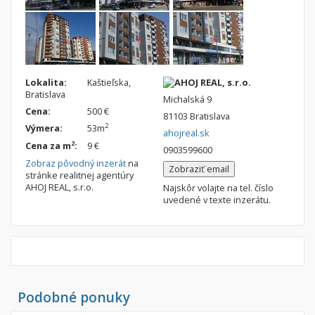
Lokalita:
Kaštieľska,
AHOJ REAL, s.r.o.
Bratislava
Michalská 9
Cena:
500 €
81103 Bratislava
2
Výmera:
53m
ahojreal.sk
2
Cena za m
:
9 €
0903599600
Zobraz pôvodný inzerát
na
Zobraziť email
stránke realitnej agentúry
AHOJ REAL, s.r.o.
Najskôr volajte na tel. číslo
uvedené v texte inzerátu.
Podobné ponuky