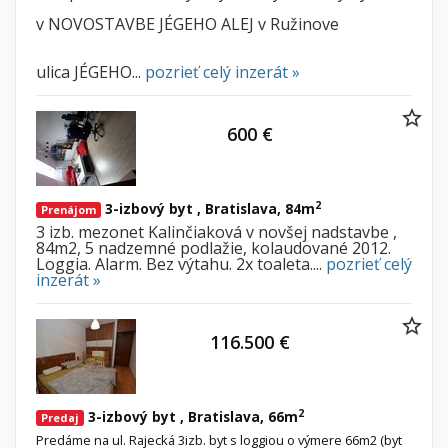
v NOVOSTAVBE JÉGEHO ALEJ v Ružinove
ulica JÉGEHO...
pozrieť celý inzerát »
600 €
2
3-izbový byt , Bratislava, 84m
Prenájom
3 izb. mezonet Kalinčiaková v novšej nadstavbe ,
84m2, 5 nadzemné podlažie, kolaudované 2012.
Loggia. Alarm. Bez výtahu. 2x toaleta....
pozrieť celý
inzerát »
116.500 €
2
3-izbový byt , Bratislava, 66m
Predaj
Predáme na ul. Rajecká 3izb. byt s loggiou o výmere 66m2 (byt