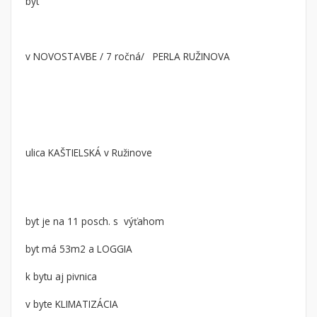
byt
Byt
Dom
Garsónky
Vila
Dvojgarsónky
Chalupa
v NOVOSTAVBE / 7 ročná/ PERLA RUŽINOVA
1-izbové
2-izbové
3-izbové
4 a viac izbové byty
ulica KAŠTIELSKÁ v Ružinove
Pozemok
Stavebné pozemky
Bývanie a rekreácia
byt je na 11 posch. s výťahom
Priemyselný pozemok
byt má 53m2 a LOGGIA
Poľnohospodárske pozemky
Záhrada
k bytu aj pivnica
Iný poľnohospodársky pozemok
v byte KLIMATIZÁCIA