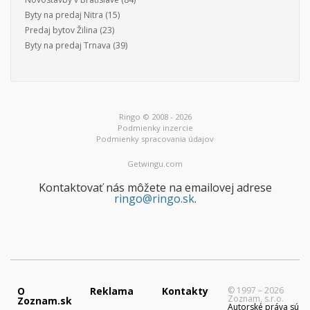
Byty na predaj Nitra
(15)
Predaj bytov Žilina
(23)
Byty na predaj Trnava
(39)
Ringo © 2008 - 2026
Podmienky inzercie
Podmienky spracovania údajov
Getwingu.com
Kontaktovať nás môžete na emailovej adrese
ringo@ringo.sk
.
O
Reklama
Kontakty
© 1997 – 2026
Zoznam, s.r.o.
Zoznam.sk
Autorské práva sú