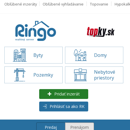
Obľúbené inzeráty
Obľúbené vyhľadávanie
Topovanie
Hypokal
Byty
Domy
Nebytové
Pozemky
priestory
Pridať inzerát
Prihlásiť sa ako RK
Predaj
Prenájom