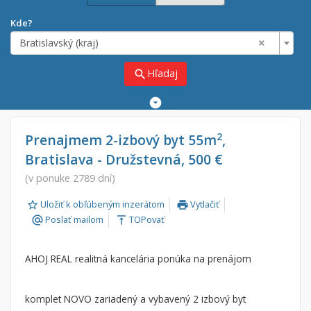
Kde?
×
Bratislavský (kraj)
Hľadaj
search
Rozšírené
vyhľadávanie
Cena
Predaj
2
Prenajmem 2-izbový byt 55m
,
Bratislava - Družstevná, 500 €
Prenájom
Od:
€
(v ponuke 2789 dní)
Uložiť k obľúbeným inzerátom
Vytlačiť
Do:
€
print
Poslať mailom
TOPovať
alternate_email
vertical_align_top
Lokalita
AHOJ REAL realitná kancelária ponúka na prenájom
×
×
Bratislavský (kraj)
komplet NOVO zariadený a vybavený 2 izbový byt