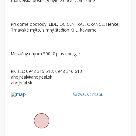
manželská postel, v byte 2x ROLDOR skrine
Nebytové priestory
Filtre
Administratívne, obchodné
Súkromná inzercia
Skladové, výrobné
Ponuka RK
Pri dome obchody, LIDL, OC CENTRAL, ORANGE, Henkel,
Trnavské mýto, zimný štadion KHL, kaviarne
Rekreačné, reštauračné
Len s fotkou
Garáž, garážové státie
Novostavba
Mesačný nájom 500.-€ plus energie.
Hľadaj
search
RK TEL: 0948 315 513, 0948 316 613
Uložiť vyhľadávanie
|
Zasielať na email
alternate_email
ahojreal@ahojreal.sk
Zatvoriť vyhľadávanie
ahojreal.sk
zväčšiť mapu
loupe