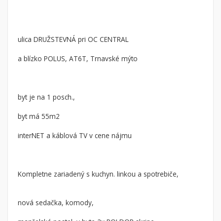
Byt
Dom
Garsónky
Vila
Dvojgarsónky
Chalupa
ulica DRUŽSTEVNÁ pri OC CENTRAL
1-izbové
a blízko POLUS, AT6T, Trnavské mýto
2-izbové
3-izbové
4 a viac izbové byty
byt je na 1 posch.,
byt má 55m2
Pozemok
Stavebné pozemky
interNET a káblová TV v cene nájmu
Bývanie a rekreácia
Priemyselný pozemok
Kompletne zariadený s kuchyn. linkou a spotrebiče,
Poľnohospodárske pozemky
Záhrada
nová sedačka, komody,
Iný poľnohospodársky pozemok