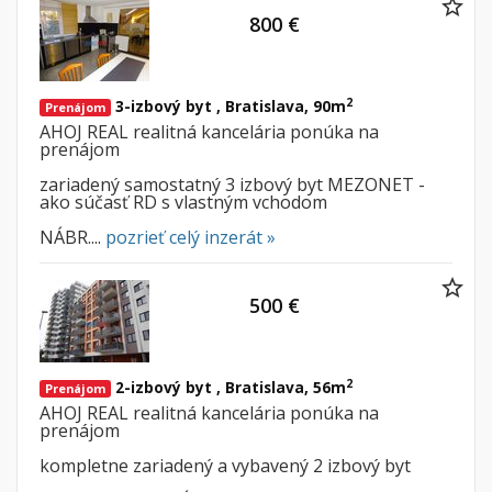
800 €
2
3-izbový byt , Bratislava, 90m
Prenájom
AHOJ REAL realitná kancelária ponúka na
prenájom
zariadený samostatný 3 izbový byt MEZONET -
ako súčasť RD s vlastným vchodom
NÁBR....
pozrieť celý inzerát »
500 €
2
2-izbový byt , Bratislava, 56m
Prenájom
AHOJ REAL realitná kancelária ponúka na
prenájom
kompletne zariadený a vybavený 2 izbový byt