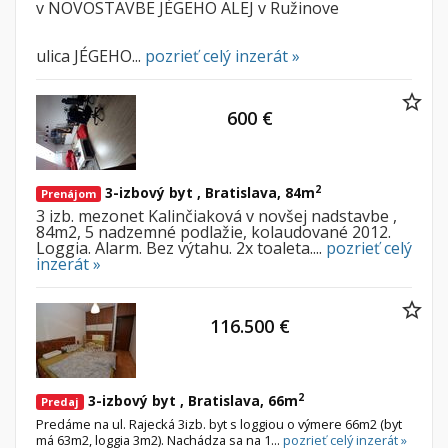
v NOVOSTAVBE JÉGEHO ALEJ v Ružinove
ulica JÉGEHO...
pozrieť celý inzerát »
600 €
2
3-izbový byt , Bratislava, 84m
Prenájom
3 izb. mezonet Kalinčiaková v novšej nadstavbe ,
84m2, 5 nadzemné podlažie, kolaudované 2012.
Loggia. Alarm. Bez výtahu. 2x toaleta....
pozrieť celý
inzerát »
116.500 €
2
3-izbový byt , Bratislava, 66m
Predaj
Predáme na ul. Rajecká 3izb. byt s loggiou o výmere 66m2 (byt
má 63m2, loggia 3m2). Nachádza sa na 1...
pozrieť celý inzerát »