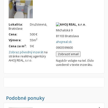
Lokalita:
Družstevná,
AHOJ REAL, s.r.o.
Bratislava
Michalská 9
Cena:
500 €
81103 Bratislava
2
Výmera:
55m
ahojreal.sk
2
Cena za m
:
9 €
0903599600
Zobraz pôvodný inzerát
na
Zobraziť email
stránke realitnej agentúry
AHOJ REAL, s.r.o.
Najskôr volajte na tel. číslo
uvedené v texte inzerátu.
Podobné ponuky