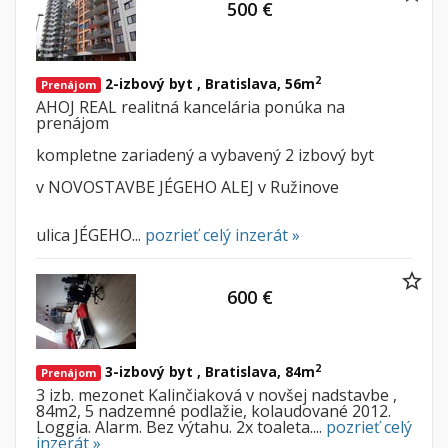
500 €
2
2-izbový byt , Bratislava, 56m
Prenájom
AHOJ REAL realitná kancelária ponúka na
prenájom
kompletne zariadený a vybavený 2 izbový byt
v NOVOSTAVBE JÉGEHO ALEJ v Ružinove
ulica JÉGEHO...
pozrieť celý inzerát »
600 €
2
3-izbový byt , Bratislava, 84m
Prenájom
3 izb. mezonet Kalinčiaková v novšej nadstavbe ,
84m2, 5 nadzemné podlažie, kolaudované 2012.
Loggia. Alarm. Bez výtahu. 2x toaleta....
pozrieť celý
inzerát »