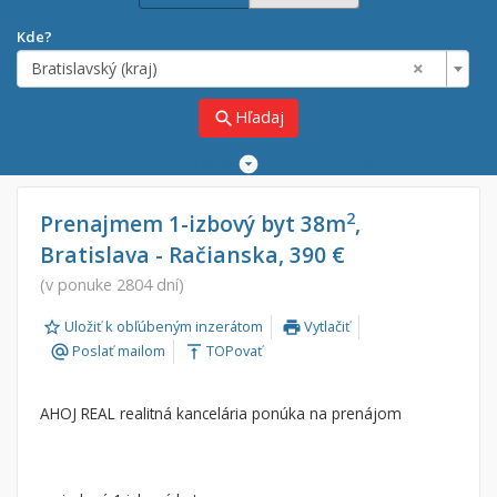
Kde?
×
Bratislavský (kraj)
Hľadaj
search
Rozšírené
vyhľadávanie
Cena
Predaj
2
Prenajmem 1-izbový byt 38m
,
Bratislava - Račianska, 390 €
Prenájom
Od:
€
(v ponuke 2804 dní)
Uložiť k obľúbeným inzerátom
Vytlačiť
Do:
€
print
Poslať mailom
TOPovať
alternate_email
vertical_align_top
Lokalita
AHOJ REAL realitná kancelária ponúka na prenájom
×
×
Bratislavský (kraj)