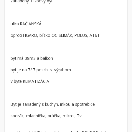
zariadený 1 izbový byt
Byt
Dom
Garsónky
Vila
Dvojgarsónky
Chalupa
ulica RAČIANSKÁ
1-izbové
oproti FIGARO, blízko OC SLIMÁK, POLUS, AT6T
2-izbové
3-izbové
4 a viac izbové byty
byt má 38m2 a balkon
byt je na 7/ 7 posch. s výťahom
Pozemok
Stavebné pozemky
v byte KLIMATIZÁCIA
Bývanie a rekreácia
Priemyselný pozemok
Byt je zariadený s kuchyn. inkou a spotrebiče
Poľnohospodárske pozemky
Záhrada
sporák, chladnička, práčka, mikro., Tv
Iný poľnohospodársky pozemok