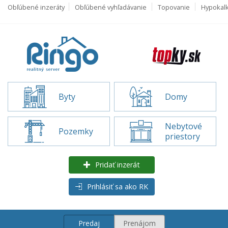
Obľúbené inzeráty
Obľúbené vyhľadávanie
Topovanie
Hypokal
Byty
Domy
Nebytové
Pozemky
priestory
Pridať inzerát
Prihlásiť sa ako RK
Predaj
Prenájom