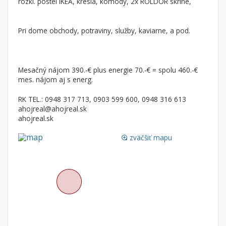
rozkl. postel IKEA, kreslá, komody, 2x ROLDOR skrine,
Nebytové priestory
Filtre
Administratívne, obchodné
Súkromná inzercia
Pri dome obchody, potraviny, služby, kaviarne, a pod.
Skladové, výrobné
Ponuka RK
Rekreačné, reštauračné
Len s fotkou
Mesačný nájom 390.-€ plus energie 70.-€ = spolu 460.-€
Garáž, garážové státie
Novostavba
mes. nájom aj s energ.
RK TEL.: 0948 317 713, 0903 599 600, 0948 316 613
Hľadaj
search
ahojreal@ahojreal.sk
ahojreal.sk
Uložiť vyhľadávanie
|
Zasielať na email
alternate_email
Zatvoriť vyhľadávanie
zväčšiť mapu
loupe