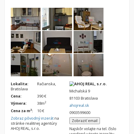
Lokalita:
Račianska,
AHOJ REAL, s.r.o.
Bratislava
Michalská 9
Cena:
390 €
81103 Bratislava
2
Výmera:
38m
ahojreal.sk
2
Cena za m
:
10 €
0903599600
Zobraz pôvodný inzerát
na
Zobraziť email
stránke realitnej agentúry
AHOJ REAL, s.r.o.
Najskôr volajte na tel. číslo
uvedené v texte inzerátu.