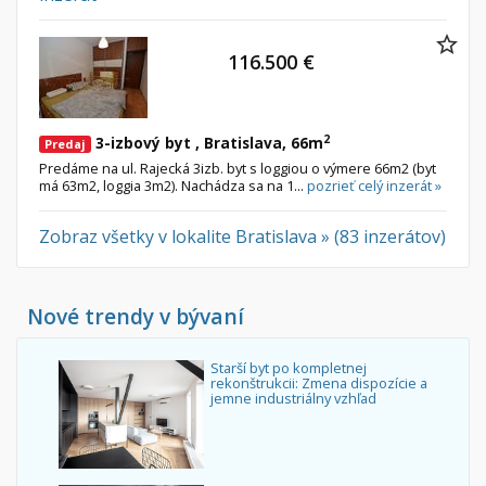
116.500 €
2
3-izbový byt , Bratislava, 66m
Predaj
Predáme na ul. Rajecká 3izb. byt s loggiou o výmere 66m2 (byt
má 63m2, loggia 3m2). Nachádza sa na 1...
pozrieť celý inzerát »
Zobraz všetky v lokalite Bratislava » (83 inzerátov)
Nové trendy v bývaní
Starší byt po kompletnej
rekonštrukcii: Zmena dispozície a
jemne industriálny vzhľad