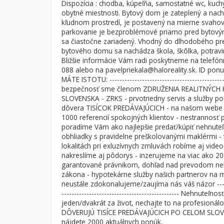
Dispozícia : chodba, kúpeľňa, samostatné wc, kuchy
obytné miestnosti. Bytový dom je zateplený a nac
Byt
Dom
kľudnom prostredí, je postavený na mierne svahov
Garsónky
Vila
parkovanie je bezproblémové priamo pred bytov
sa čiastočne zariadený. Vhodný do dlhodobého pre
Dvojgarsónky
Chalupa
bytového domu sa nachádza škola, škôlka, potravin
1-izbové
Bližšie informácie Vám radi poskytneme na telefó
088 alebo na pavelpriekala@haloreality.sk. ID pon
2-izbové
MÁTE ISTOTU: ---------------------------------------------
bezpečnosť sme členom ZDRUŽENIA REALITNÝCH 
3-izbové
SLOVENSKA - ZRKS - prvotriedny servis a služby p
4 a viac izbové byty
dôvera TISÍCOK PREDÁVAJÚCICH - na našom webe n
1000 referencií spokojných klientov - nestrannosť 
poradíme Vám ako najlepšie predať/kúpiť nehnuteľ
obhliadky s pravidelne preškolovanými maklérmi -
lokalitách pri exluzívnych zmluvách robíme aj vide
nakreslíme aj pôdorys - inzerujeme na viac ako 20
garantované právnikom, dohľad nad prevodom neh
zákona - hypotekárne služby našich partnerov na m
neustále zdokonalujeme/zaujíma nás váš názor -------
----------------------------------------------- Nehnuteľn
jeden/dvakrát za život, nechajte to na profesionálo
DÔVERUJÚ TISÍCE PREDÁVAJÚCICH PO CELOM SLOV
nájdete 2000 aktuálnych ponúk.