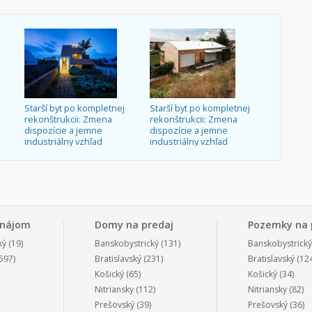
Starší byt po kompletnej
Starší byt po kompletnej
rekonštrukcii: Zmena
rekonštrukcii: Zmena
dispozície a jemne
dispozície a jemne
industriálny vzhľad
industriálny vzhľad
enájom
Domy na predaj
Pozemky na 
ký
(19)
Banskobystrický
(131)
Banskobystrický
597)
Bratislavský
(231)
Bratislavský
(124
Košický
(65)
Košický
(34)
Nitriansky
(112)
Nitriansky
(82)
Prešovský
(39)
Prešovský
(36)