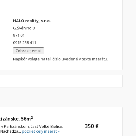
HALO reality, s.r.o.
G.Švéniho 8
971 01
0915 238 411
Zobraziť email
Najskôr volajte na tel. číslo uvedené v texte inzerátu.
2
tizánske, 56m
350 €
 Partizánskom, časť Veľké Bielice.
. Nachádza...
pozrieť celý inzerát »