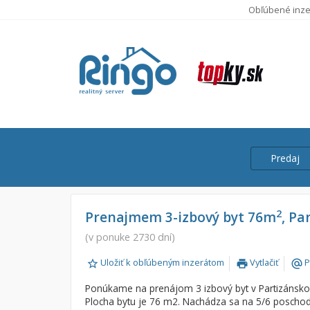
Obľúbené inze
Predaj
Cena
Predaj
2
Prenajmem 3-izbový byt 76m
, Pa
Prenájom
(v ponuke 2730 dní)
Od:
Uložiť k obľúbeným inzerátom
Vytlačiť
P
print
alternate_email
Do:
Ponúkame na prenájom 3 izbový byt v Partizánskom
Plocha bytu je 76 m2. Nachádza sa na 5/6 poschod