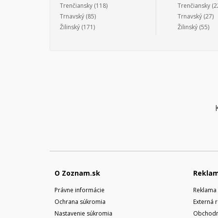
Trenčiansky
(118)
Trenčiansky
(2
Trnavský
(85)
Trnavský
(27)
Žilinský
(171)
Žilinský
(55)
O Zoznam.sk
Rekla
Právne informácie
Reklama 
Ochrana súkromia
Externá 
Nastavenie súkromia
Obchodn