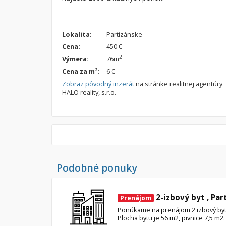
Lokalita:
Partizánske
Cena:
450 €
2
Výmera:
76m
2
Cena za m
:
6 €
Zobraz pôvodný inzerát
na stránke realitnej agentúry
HALO reality, s.r.o.
Podobné ponuky
2-izbový byt , Par
Prenájom
Ponúkame na prenájom 2 izbový byt v
Plocha bytu je 56 m2, pivnice 7,5 m2