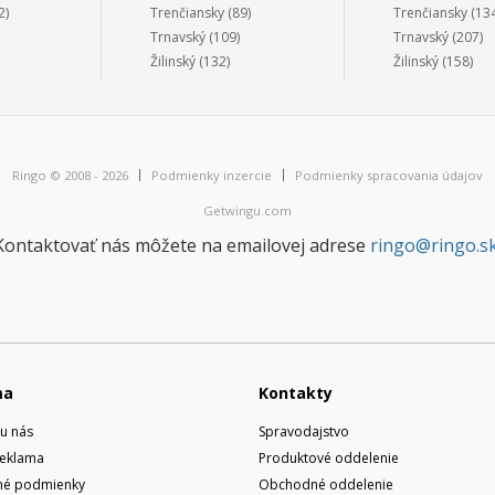
2)
Trenčiansky
(89)
Trenčiansky
(134
Trnavský
(109)
Trnavský
(207)
Žilinský
(132)
Žilinský
(158)
Ringo © 2008 - 2026
Podmienky inzercie
Podmienky spracovania údajov
Getwingu.com
Kontaktovať nás môžete na emailovej adrese
ringo@ringo.s
ma
Kontakty
u nás
Spravodajstvo
reklama
Produktové oddelenie
é podmienky
Obchodné oddelenie