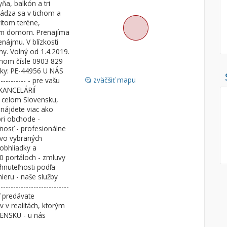
ňa, balkón a tri
hádza sa v tichom a
Pozemok
Nebytové pries
itom teréne,
Stavebné pozemky
ým domom. Prenajíma
nájmu. V blízkosti
Bývanie a rekreácia
Skladové, výrob
y. Volný od 1.4.2019.
Priemyselný pozemok
Rekreačné, rešt
nnom čísle 0903 829
uky: PE-44956 U NÁS
Poľnohospodárske pozemky
Ga
zväčšiť mapu
----------- - pre vašu
loupe
Záhrada
KANCELÁRIÍ
o celom Slovensku,
Iný poľnohospodársky pozemok
ájdete viac ako
pri obchode -
nosť - profesionálne
 vo vybraných
Hľadaj
search
oobhliadky a
0 portáloch - zmluvy
Uložiť vyhľadávanie
|
Zasielať na email
alternate_email
nuteľnosti podľa
Zatvoriť vyhľadávanie
ieru - naše služby
-----------------------
osť predávate
v v realitách, ktorým
ENSKU - u nás