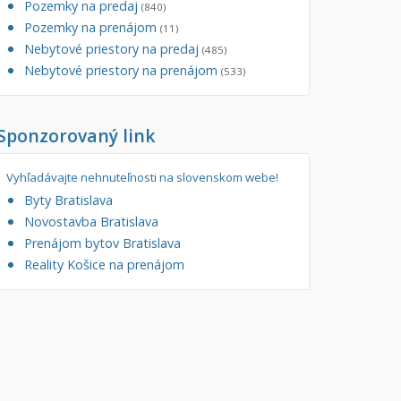
Pozemky na predaj
(840)
tory
Pozemky na prenájom
Filtre
(11)
Nebytové priestory na predaj
Administratívne, obchodné
Súkromná inzercia
(485)
Nebytové priestory na prenájom
(533)
né
Ponuka RK
auračné
Len s fotkou
Sponzorovaný link
ráž, garážové státie
Novostavba
Vyhľadávajte nehnuteľnosti na slovenskom webe!
Byty Bratislava
Novostavba Bratislava
Prenájom bytov Bratislava
Reality Košice na prenájom