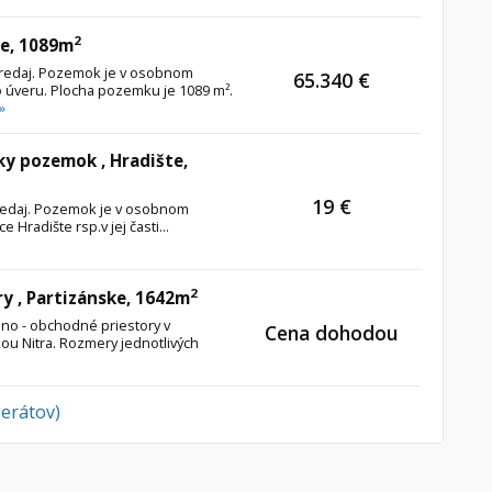
2
ce, 1089m
predaj. Pozemok je v osobnom
65.340 €
 úveru. Plocha pozemku je 1089 m².
»
y pozemok , Hradište,
19 €
redaj. Pozemok je v osobnom
 Hradište rsp.v jej časti...
2
y , Partizánske, 1642m
bno - obchodné priestory v
Cena dohodou
ekou Nitra. Rozmery jednotlivých
zerátov)