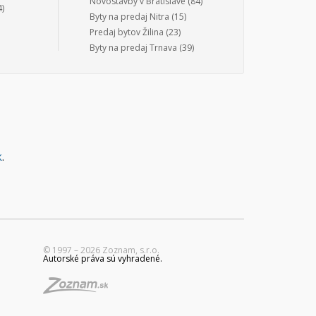
Novostavby v Bratislave
(84)
)
Byty na predaj Nitra
(15)
Predaj bytov Žilina
(23)
Byty na predaj Trnava
(39)
k
.
© 1997 – 2026 Zoznam, s.r.o.
Autorské práva sú vyhradené.