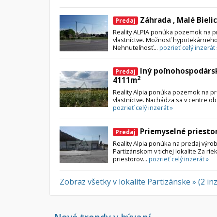
Záhrada , Malé Bieli
Predaj
Reality ALPIA ponúka pozemok na 
vlastníctve. Možnosť hypotekárneho
Nehnuteľnosť...
pozrieť celý inzerát 
Iný poľnohospodársk
Predaj
2
4111m
Reality Alpia ponúka pozemok na p
vlastníctve. Nachádza sa v centre obce
pozrieť celý inzerát »
Priemyselné priestor
Predaj
Reality Alpia ponúka na predaj výro
Partizánskom v tichej lokalite Za ri
priestorov...
pozrieť celý inzerát »
Zobraz všetky v lokalite Partizánske » (2 in