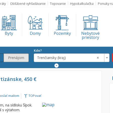
ráty
Obľúbené vyhľadávanie
Topovanie
Hypokalkulačka
Ponuky n
Byty
Domy
Pozemky
Nebytové
priestory
Kde?
×
Prenájom
Trenčiansky (kraj)
Rozšírené
vyhľadávanie
Lokalita
rtizánske, 450 €
Trenčiansky (kra
€
oslať mailom
TOPovať
vertical_align_top
€
, na sídlisku Šípok.
í s výťahom.