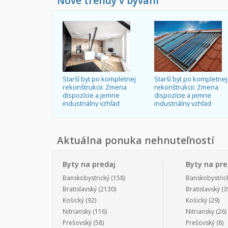
Nové trendy v bývaní
Starší byt po kompletnej
Starší byt po kompletnej
rekonštrukcii: Zmena
rekonštrukcii: Zmena
dispozície a jemne
dispozície a jemne
industriálny vzhľad
industriálny vzhľad
Aktuálna ponuka nehnuteľností
Byty na predaj
Byty na pr
Banskobystrický
(158)
Banskobystric
Bratislavský
(2130)
Bratislavský
(3
Košický
(92)
Košický
(29)
Nitriansky
(116)
Nitriansky
(26)
Prešovský
(58)
Prešovský
(8)