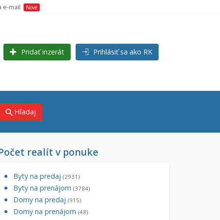
a e-mail
Nové
Pridať inzerát
Prihlásiť sa ako RK
Hľadaj
search
Počet realít v ponuke
×
×
j)
Byty na predaj
(2931)
Byty na prenájom
(3784)
Domy na predaj
(915)
Domy na prenájom
(48)