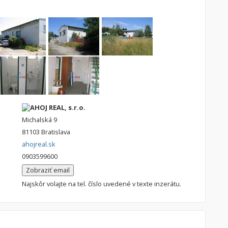
AHOJ REAL, s.r.o.
Michalská 9
81103 Bratislava
ahojreal.sk
0903599600
Zobraziť email
Najskôr volajte na tel. číslo uvedené v texte inzerátu.