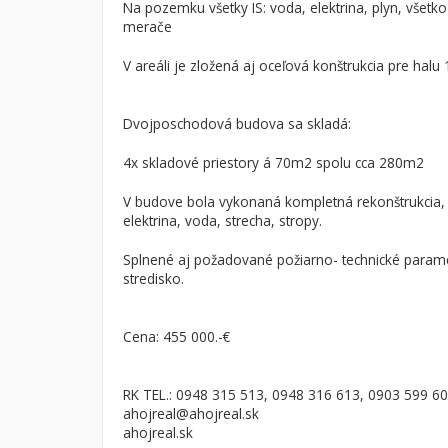
Na pozemku všetky IS: voda, elektrina, plyn, všet
merače
V areáli je zložená aj oceľová konštrukcia pre halu
Dvojposchodová budova sa skladá:
4x skladové priestory á 70m2 spolu cca 280m2
V budove bola vykonaná kompletná rekonštrukcia, pr
elektrina, voda, strecha, stropy.
Splnené aj požadované požiarno- technické parame
stredisko.
Cena: 455 000.-€
RK TEL.: 0948 315 513, 0948 316 613, 0903 599 6
ahojreal@ahojreal.sk
ahojreal.sk