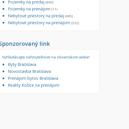
Pozemky na predaj
(840)
tory
Pozemky na prenájom
Filtre
(11)
Nebytové priestory na predaj
Administratívne, obchodné
Súkromná inzercia
(485)
Nebytové priestory na prenájom
(532)
né
Ponuka RK
auračné
Len s fotkou
Sponzorovaný link
ráž, garážové státie
Novostavba
Vyhľadávajte nehnuteľnosti na slovenskom webe!
Byty Bratislava
Novostavba Bratislava
Prenájom bytov Bratislava
Reality Košice na prenájom