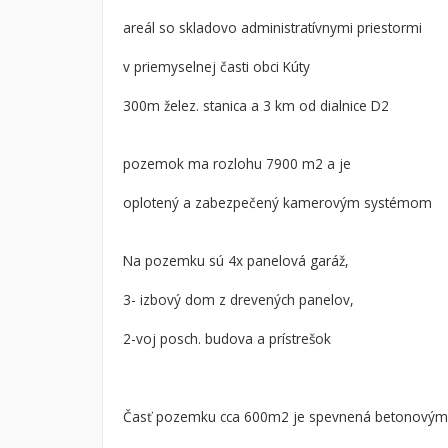
areál so skladovo administratívnymi priestormi
Byt
Dom
Garsónky
Vila
v priemyselnej časti obci Kúty
Dvojgarsónky
Chalupa
300m želez. stanica a 3 km od dialnice D2
1-izbové
2-izbové
pozemok ma rozlohu 7900 m2 a je
3-izbové
oplotený a zabezpečený kamerovým systémom
4 a viac izbové byty
Na pozemku sú 4x panelová garáž,
3- izbový dom z drevených panelov,
2-voj posch. budova a prístrešok
Časť pozemku cca 600m2 je spevnená betonovými