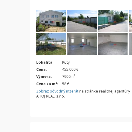
Lokalita:
Kúty
Cena:
455.000 €
2
Výmera:
7900m
2
Cena za m
:
58 €
Zobraz pôvodný inzerát
na stránke realitnej agentúry
AHOJ REAL, s.r.o.