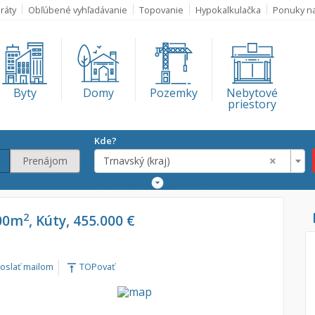
ráty
Obľúbené vyhľadávanie
Topovanie
Hypokalkulačka
Ponuky n
Byty
Domy
Pozemky
Nebytové
priestory
Kde?
×
Prenájom
Trnavský (kraj)
Rozšírené
vyhľadávanie
Lokalita
2
00m
, Kúty, 455.000 €
Trnavský (kraj)
€
oslať mailom
TOPovať
vertical_align_top
€