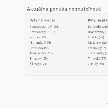
Aktuálna ponuka nehnuteľností
Byty na predaj
Byty na pr
Banskobystrický
(158)
Banskobystric
Bratislavský
(2130)
Bratislavský
(3
Košický
(92)
Košický
(29)
Nitriansky
(116)
Nitriansky
(26)
Prešovský
(58)
Prešovský
(8)
Trenčiansky
(118)
Trenčiansky
(2
Trnavský
(85)
Trnavský
(27)
Žilinský
(171)
Žilinský
(55)