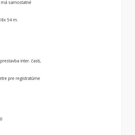
ko má samostatné
 18x 54 m.
estavba inter. časti,
tre pre registratúrne
00