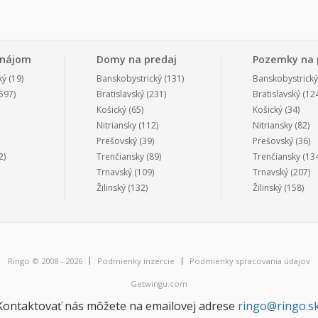
enájom
Domy na predaj
Pozemky na 
ký
(19)
Banskobystrický
(131)
Banskobystrický
597)
Bratislavský
(231)
Bratislavský
(124
Košický
(65)
Košický
(34)
Nitriansky
(112)
Nitriansky
(82)
Prešovský
(39)
Prešovský
(36)
2)
Trenčiansky
(89)
Trenčiansky
(134
Trnavský
(109)
Trnavský
(207)
Žilinský
(132)
Žilinský
(158)
Ringo © 2008 - 2026
Podmienky inzercie
Podmienky spracovania údajov
Getwingu.com
Kontaktovať nás môžete na emailovej adrese
ringo@ringo.s