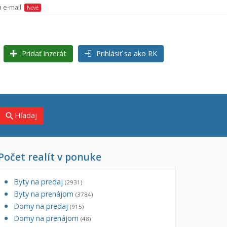
a e-mail
Nové
Pridať inzerát
Prihlásiť sa ako RK
Hľadaj
search
Počet realít v ponuke
×
×
Byty na predaj
(2931)
Byty na prenájom
(3784)
Domy na predaj
(915)
Domy na prenájom
(48)