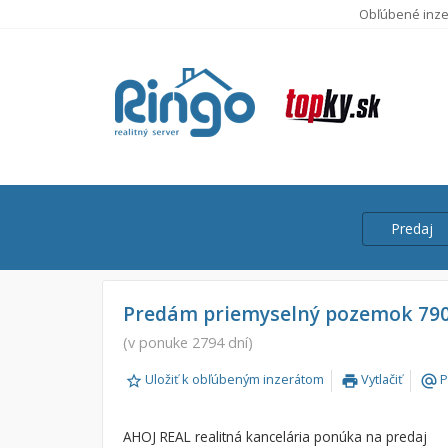
Obľúbené inze
Predaj
Cena
Predaj
Predám priemyselný pozemok 79
Prenájom
(v ponuke 2794 dní)
Od:
Uložiť k obľúbeným inzerátom
Vytlačiť
P
print
alternate_email
Do:
AHOJ REAL realitná kancelária ponúka na predaj