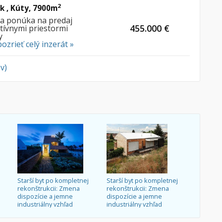
2
 , Kúty, 7900m
ia ponúka na predaj
455.000 €
tívnymi priestormi
y
pozrieť celý inzerát »
v)
Starší byt po kompletnej
Starší byt po kompletnej
rekonštrukcii: Zmena
rekonštrukcii: Zmena
dispozície a jemne
dispozície a jemne
industriálny vzhľad
industriálny vzhľad