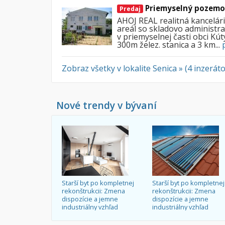
Priemyselný pozemok
Predaj
AHOJ REAL realitná kancelár
areál so skladovo administra
v priemyselnej časti obci Kút
300m želez. stanica a 3 km...
Zobraz všetky v lokalite Senica » (4 inzeráto
Nové trendy v bývaní
Starší byt po kompletnej
Starší byt po kompletnej
rekonštrukcii: Zmena
rekonštrukcii: Zmena
dispozície a jemne
dispozície a jemne
industriálny vzhľad
industriálny vzhľad