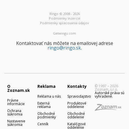
Ringo © 2008 - 2026
Podmienky inzercie
Podmienky spracovania údajov
Getwingu.com
Kontaktovať nás môžete na emailovej adrese
ringo@ringo.sk
.
O
Reklama
Kontakty
© 1997 – 2026
Zoznam, s.r.o.
Zoznam.sk
Autorské práva sú
Reklama u nás
Spravodajstvo
vyhradené.
Právne
Externá
Produktové
informácie
reklama
oddelenie
Ochrana
Obchodné
Obchodné
súkromia
podmienky
oddelenie
Nastavenie
Cenník
Katalógové
súkromia
oddelenie