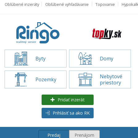
Obľúbené inzeráty
Obľúbené vyhľadávanie
Topovanie
Hypokal
Byty
Domy
Nebytové
Pozemky
priestory
Pridať inzerát
Prihlásiť sa ako RK
Predaj
Prenájom