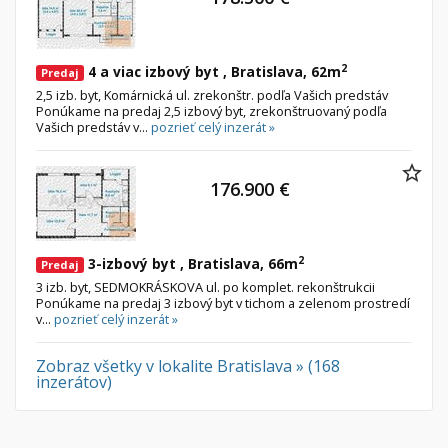
Nebytové priestory
Filtre
Administratívne, obchodné
Súkromná inzercia
2
4 a viac izbový byt , Bratislava, 62m
Predaj
Skladové, výrobné
Ponuka RK
2,5 izb. byt, Komárnická ul. zrekonštr. podľa Vašich predstáv
Rekreačné, reštauračné
Len s fotkou
Ponúkame na predaj 2,5 izbový byt, zrekonštruovaný podľa
Vašich predstáv v...
pozrieť celý inzerát »
Garáž, garážové státie
Novostavba
176.900 €
Hľadaj
search
Uložiť vyhľadávanie
|
Zasielať na email
alternate_email
Zatvoriť vyhľadávanie
2
3-izbový byt , Bratislava, 66m
Predaj
3 izb. byt, SEDMOKRÁSKOVA ul. po komplet. rekonštrukcii
Ponúkame na predaj 3 izbový byt v tichom a zelenom prostredí
v...
pozrieť celý inzerát »
Zobraz všetky v lokalite Bratislava » (168
inzerátov)