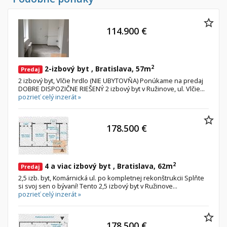
Byt
Dom
Garsónky
Vila
114.900 €
Dvojgarsónky
Chalupa
1-izbové
2-izbové
2
2-izbový byt , Bratislava, 57m
Predaj
2 izbový byt, Vlčie hrdlo (NIE UBYTOVŇA) Ponúkame na predaj
3-izbové
DOBRE DISPOZIČNE RIEŠENÝ 2 izbový byt v Ružinove, ul. Vlčie...
pozrieť celý inzerát »
4 a viac izbové byty
Pozemok
178.500 €
Stavebné pozemky
Bývanie a rekreácia
2
4 a viac izbový byt , Bratislava, 62m
Priemyselný pozemok
Predaj
2,5 izb. byt, Komárnická ul. po kompletnej rekonštrukcii Splňte
Poľnohospodárske pozemky
si svoj sen o bývaní! Tento 2,5 izbový byt v Ružinove...
pozrieť celý inzerát »
Záhrada
Iný poľnohospodársky pozemok
178.500 €