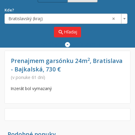
Kde?
×
Bratislavský (kraj)
Hľadaj
search
Rozšírené
vyhľadávanie
Cena
Predaj
2
Prenajmem garsónku 24m
, Bratislava
- Bajkalská, 730 €
Prenájom
Od:
€
(v ponuke 61 dní)
Inzerát bol vymazaný
Do:
€
Lokalita
×
×
Bratislavský (kraj)
Podobné ponuky