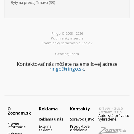
Byty na predaj Trnava
(39)
Ringo © 2008 - 2026
Podmienky inzercie
Podmienky spracovania údajov
Getwingu.com
Kontaktovať nás môžete na emailovej adrese
ringo@ringo.sk
.
O
Reklama
Kontakty
© 1997 – 2026
Zoznam, s.r.o.
Zoznam.sk
Autorské práva sú
Reklama u nás
Spravodajstvo
vyhradené.
Právne
Externá
Produktové
informácie
reklama
oddelenie