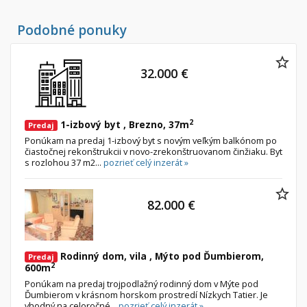
Podobné ponuky
32.000 €
2
1-izbový byt , Brezno, 37m
Predaj
Ponúkam na predaj 1-izbový byt s novým veľkým balkónom po
čiastočnej rekonštrukcii v novo-zrekonštruovanom činžiaku. Byt
s rozlohou 37 m2...
pozrieť celý inzerát »
82.000 €
Rodinný dom, vila , Mýto pod Ďumbierom,
Predaj
2
600m
Ponúkam na predaj trojpodlažný rodinný dom v Mýte pod
Ďumbierom v krásnom horskom prostredí Nízkych Tatier. Je
vhodný na celoročné...
pozrieť celý inzerát »