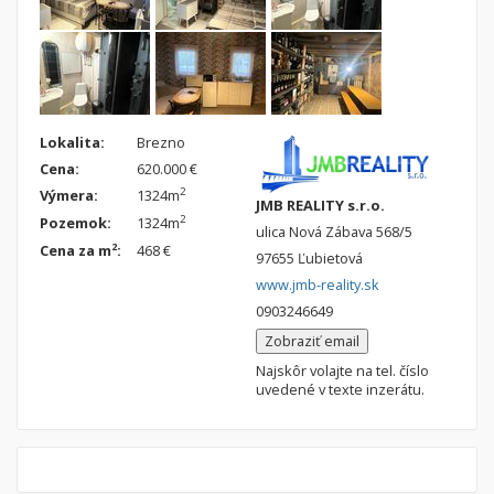
Lokalita:
Brezno
Cena:
620.000 €
2
Výmera:
1324m
JMB REALITY s.r.o.
2
Pozemok:
1324m
ulica Nová Zábava 568/5
2
Cena za m
:
468 €
97655 Ľubietová
www.jmb-reality.sk
0903246649
Zobraziť email
Najskôr volajte na tel. číslo
uvedené v texte inzerátu.