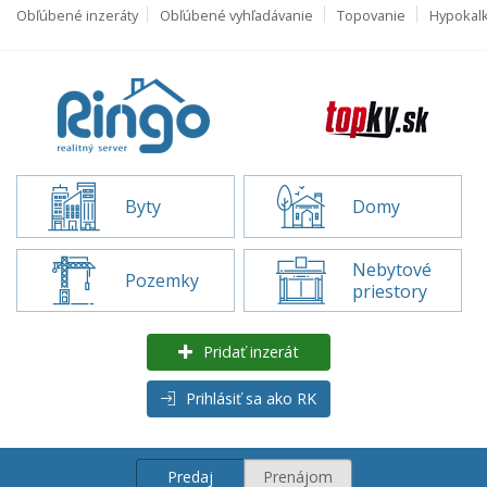
Obľúbené inzeráty
Obľúbené vyhľadávanie
Topovanie
Hypokal
Byty
Domy
Nebytové
Pozemky
priestory
Pridať inzerát
Prihlásiť sa ako RK
Predaj
Prenájom