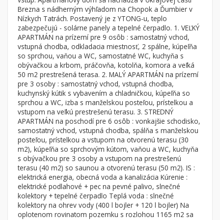
Byt
Dom
Brezna s nádherným výhľadom na Chopok a Ďumbier v
Nízkych Tatrách. Postavený je z YTONG-u, teplo
Garsónky
Vila
zabezpečujú - solárne panely a tepelné čerpadlo. 1. VEĽKÝ
Dvojgarsónky
Chalupa
APARTMÁN na prízemí pre 9 osôb : samostatný vchod,
vstupná chodba, odkladacia miestnosť, 2 spálne, kúpeľňa
1-izbové
so sprchou, vaňou a WC, samostatné WC, kuchyňa s
obývačkou a krbom, práčovňa, kotolňa, komora a veľká
2-izbové
50 m2 prestrešená terasa. 2. MALÝ APARTMÁN na prízemí
3-izbové
pre 3 osoby : samostatný vchod, vstupná chodba,
kuchynský kútik s vybavením a chladničkou, kúpeľňa so
4 a viac izbové byty
sprchou a WC, izba s manželskou posteľou, prístelkou a
vstupom na veľkú prestrešenú terasu. 3. STREDNÝ
APARTMÁN na poschodí pre 6 osôb : vonkajšie schodisko,
Pozemok
samostatný vchod, vstupná chodba, spálňa s manželskou
Stavebné pozemky
posteľou, prístelkou a vstupom na otvorenú terasu (30
Bývanie a rekreácia
m2), kúpeľňa so sprchovým kútom, vaňou a WC, kuchyňa
s obývačkou pre 3 osoby a vstupom na prestrešenú
Priemyselný pozemok
terasu (40 m2) so saunou a otvorenú terasu (50 m2). IS :
elektrická energia, obecná voda a kanalizácia Kúrenie :
Poľnohospodárske pozemky
elektrické podlahové + pec na pevné palivo, slnečné
Záhrada
kolektory + tepelné čerpadlo Teplá voda : slnečné
kolektory na ohrev vody (400 l bojler + 120 l bojler) Na
Iný poľnohospodársky pozemok
oplotenom rovinatom pozemku s rozlohou 1165 m2 sa