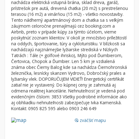
nachádza elektrická vstupná brána, sklad dreva, garáž,
Nebytové priestory
Filtre
prístrešok pre autá, drevená chatka (20 m2) s prestrešenou
terasou (16 m2) a vinárňou (15 m2) - všetko novostavby.
Administratívne, obchodné
Súkromná inzercia
Tento nádherný apartmánový dom a chatka sa s veľkým
Skladové, výrobné
Ponuka RK
záujmom celoročne prenajímajú cez booking.com a
Airbnb, preto v prípade kúpy za týmto účelom, vieme
Rekreačné, reštauračné
Len s fotkou
poskytnúť zoznam klientov. V okolí je množstvo príležitostí
Garáž, garážové státie
Novostavba
na oddych, športovanie, túry a cykloturistiku. V blízkosti sa
nachádzajú najznámejšie lyžiarske strediská v Nízkych
Tatrách : Tále (+ golfové ihrisko), Mýto pod Ďumbierom,
Čertovica, Chopok a Ďumbier. Len 5 km je vzdialená
Hľadaj
search
známa obec Čierny Balog kde sa nachádza Čiernohronská
železnička, lesnícky skanzen Vydrovo, Dobročský prales a
Uložiť vyhľadávanie
|
Zasielať na email
alternate_email
lyžiarsky vlek. DOPORUČUJEM VIDIEŤ! Energetický certifikát
Zatvoriť vyhľadávanie
zatiaľ nie je vystavený. Do kúpnej ceny je zahrnutá aj
odmena realitnej kancelárie. Nehnuteľnosť je vedená pod
evidenčným číslom: 3853 Všetky podrobné informácie ako
aj obhliadku nehnuteľnosti zabezpečuje Ivka Kamenská.
Kontakt: 0905 825 595 alebo 0903 246 649
zväčšiť mapu
loupe