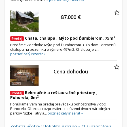
87.000 €
2
Chata, chalupa , Mýto pod Ďumbierom, 75m
Predaj
Predáme v dedinke Mýto pod Ďumbierom 3 izb dom - drevenú
chalupu na pozemku o výmere 497m2. Chalupa je z...
pozrieť celý inzerát »
Cena dohodou
Rekreačné a reštauračné priestory ,
Predaj
2
Pohorelá, 0m
Ponúkame Vám na predaj prevádzku pohostinstva v obci
Pohorelá. Obec sa rozprestiera na území dvoch národných
parkov Nízke Tatry a...
pozrieť celý inzerát »
Zobraz všetky v lokalite Brezno » (17 inzerátov)