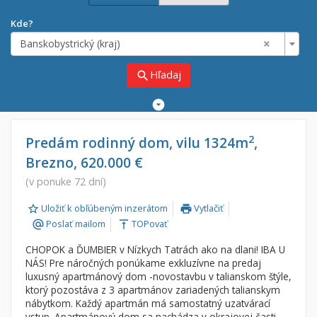
Kde?
×
Banskobystrický (kraj)
Hľadaj
search
Rozšírené
vyhľadávanie
Cena
Predaj
2
Predám rodinný dom, vilu 1324m
,
Brezno, 620.000 €
Prenájom
Od:
€
(v ponuke 72 dní)
Uložiť k obľúbeným inzerátom
Vytlačiť
Do:
€
print
Poslať mailom
TOPovať
alternate_email
vertical_align_top
CHOPOK a ĎUMBIER v Nízkych Tatrách ako na dlani! IBA U
Lokalita
NÁS! Pre náročných ponúkame exkluzívne na predaj
×
luxusný apartmánový dom -novostavbu v talianskom štýle,
×
Banskobystrický (kraj)
ktorý pozostáva z 3 apartmánov zariadených talianskym
nábytkom. Každý apartmán má samostatný uzatvárací
vstup. Apartmánový dom sa nachádza v okrajovej časti