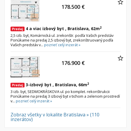
Nebytové priestory
178.500 €
Filtre
Administratívne, obchodné
Súkromná inzercia
Skladové, výrobné
Ponuka RK
2
4 a viac izbový byt , Bratislava, 62m
Predaj
Rekreačné, reštauračné
Len s fotkou
2,5 izb. byt, Komárnická ul. zrekonštr. podľa Vašich predstáv
Ponúkame na predaj 2,5 izbový byt, zrekonštruovaný podľa
Garáž, garážové státie
Novostavba
Vašich predstáv v...
pozrieť celý inzerát »
Hľadaj
search
176.900 €
Uložiť vyhľadávanie
|
Zasielať na email
alternate_email
Zatvoriť vyhľadávanie
2
3-izbový byt , Bratislava, 66m
Predaj
3 izb. byt, SEDMOKRÁSKOVA ul. po komplet. rekonštrukcii
Ponúkame na predaj 3 izbový byt v tichom a zelenom prostredí
v...
pozrieť celý inzerát »
Zobraz všetky v lokalite Bratislava » (110
inzerátov)