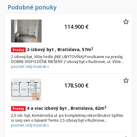
Byt
Dom
Podobné ponuky
Garsónky
Vila
Dvojgarsónky
Chalupa
114.900 €
1-izbové
2-izbové
2
2-izbový byt , Bratislava, 57m
Predaj
3-izbové
2 izbový byt, Vlčie hrdlo (NIE UBYTOVŇA) Ponúkame na predaj
4 a viac izbové byty
DOBRE DISPOZIČNE RIEŠENÝ 2 izbový byt v Ružinove, ul. Vlčie...
pozrieť celý inzerát »
Pozemok
Stavebné pozemky
178.500 €
Bývanie a rekreácia
Priemyselný pozemok
2
4 a viac izbový byt , Bratislava, 62m
Predaj
Poľnohospodárske pozemky
2,5 izb. byt, Komárnická ul. po kompletnej rekonštrukcii Splňte
Záhrada
si svoj sen o bývaní! Tento 2,5 izbový byt v Ružinove...
pozrieť celý inzerát »
Iný poľnohospodársky pozemok