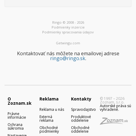
Ringo © 2008 - 2026
Podmienky inzercie
Podmienky spracovania údajov
Getwingu.com
Kontaktovať nás môžete na emailovej adrese
ringo@ringo.sk
.
O
Reklama
Kontakty
© 1997 – 2026
Zoznam, s.r.o.
Zoznam.sk
Autorské práva sú
Reklama u nás
Spravodajstvo
vyhradené.
Právne
Externá
Produktové
informácie
reklama
oddelenie
Ochrana
Obchodné
Obchodné
súkromia
podmienky
oddelenie
Nastavenie