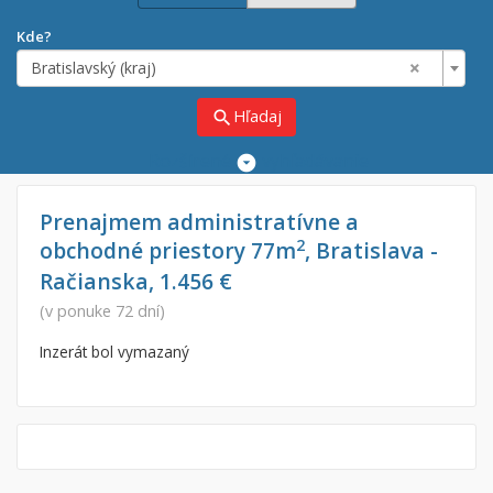
Kde?
×
Bratislavský (kraj)
Hľadaj
search
Rozšírené
vyhľadávanie
Cena
Predaj
Prenajmem administratívne a
2
obchodné priestory 77m
, Bratislava -
Prenájom
Od:
€
Račianska, 1.456 €
(v ponuke 72 dní)
Do:
€
Inzerát bol vymazaný
Lokalita
×
×
Bratislavský (kraj)