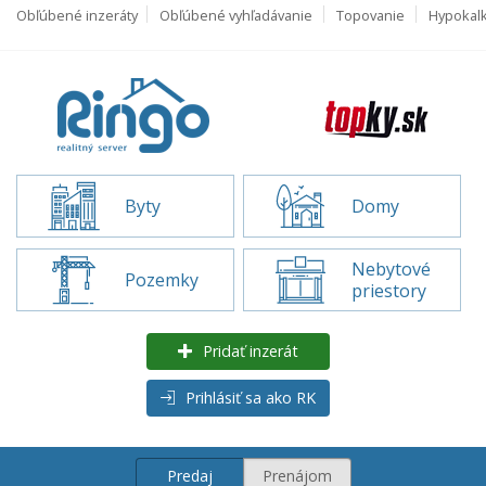
Obľúbené inzeráty
Obľúbené vyhľadávanie
Topovanie
Hypokal
Byty
Domy
Nebytové
Pozemky
priestory
Pridať inzerát
Prihlásiť sa ako RK
Predaj
Prenájom