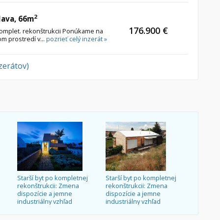
2
lava, 66m
176.900 €
komplet. rekonštrukcii Ponúkame na
om prostredí v...
pozrieť celý inzerát »
nzerátov)
Starší byt po kompletnej
Starší byt po kompletnej
rekonštrukcii: Zmena
rekonštrukcii: Zmena
dispozície a jemne
dispozície a jemne
industriálny vzhľad
industriálny vzhľad