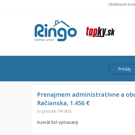
Obľúbené inze
Predaj
Cena
Predaj
Prenajmem administratívne a ob
Račianska, 1.456 €
Prenájom
Od:
(v ponuke 94 dní)
Inzerát bol vymazaný
Do: