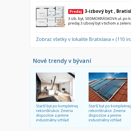
3-izbový byt , Bratis
Predaj
3 izb. byt, SEDMOKRÁSKOVA ul. po 
predaj 3 izbový byt v tichom a zelen
Zobraz všetky v lokalite Bratislava » (110 i
Nové trendy v bývaní
Starší byt po kompletnej
Starší byt po kompletnej
rekonštrukcii: Zmena
rekonštrukcii: Zmena
dispozície a jemne
dispozície a jemne
industriálny vzhľad
industriálny vzhľad