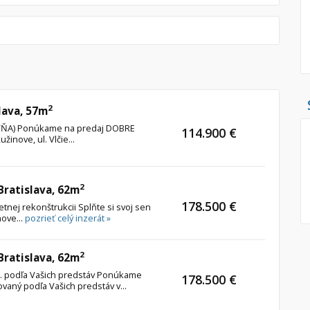
Pozemok
Nebytové pries
Stavebné pozemky
Bývanie a rekreácia
Skladové, výrob
Priemyselný pozemok
Rekreačné, rešt
Poľnohospodárske pozemky
Ga
2
lava, 57m
Záhrada
TOVŇA) Ponúkame na predaj DOBRE
114.900 €
inove, ul. Vlčie...
Iný poľnohospodársky pozemok
2
Hľadaj
 Bratislava, 62m
search
178.500 €
etnej rekonštrukcii Splňte si svoj sen
Uložiť vyhľadávanie
|
Zasielať na email
alternate_email
nove...
pozrieť celý inzerát »
Zatvoriť vyhľadávanie
2
 Bratislava, 62m
štr. podľa Vašich predstáv Ponúkame
178.500 €
ovaný podľa Vašich predstáv v...