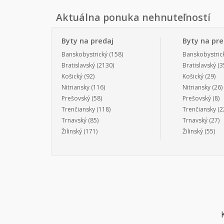
Aktuálna ponuka nehnuteľností
Byty na predaj
Byty na pr
Banskobystrický
(158)
Banskobystric
Bratislavský
(2130)
Bratislavský
(3
Košický
(92)
Košický
(29)
Nitriansky
(116)
Nitriansky
(26)
Prešovský
(58)
Prešovský
(8)
Trenčiansky
(118)
Trenčiansky
(2
Trnavský
(85)
Trnavský
(27)
Žilinský
(171)
Žilinský
(55)