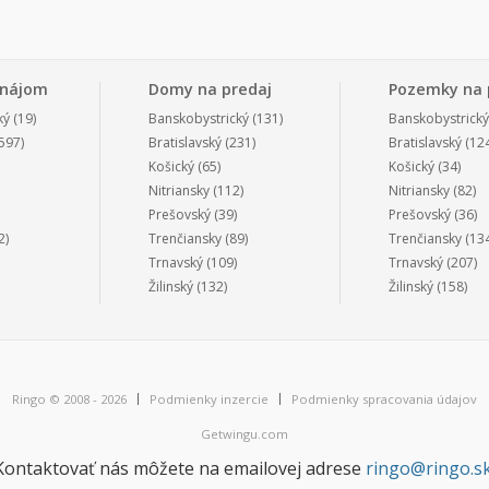
enájom
Domy na predaj
Pozemky na 
ký
(19)
Banskobystrický
(131)
Banskobystrický
597)
Bratislavský
(231)
Bratislavský
(124
Košický
(65)
Košický
(34)
Nitriansky
(112)
Nitriansky
(82)
Prešovský
(39)
Prešovský
(36)
2)
Trenčiansky
(89)
Trenčiansky
(134
Trnavský
(109)
Trnavský
(207)
Žilinský
(132)
Žilinský
(158)
Ringo © 2008 - 2026
Podmienky inzercie
Podmienky spracovania údajov
Getwingu.com
Kontaktovať nás môžete na emailovej adrese
ringo@ringo.s