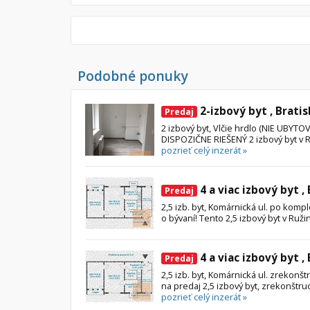
Byt
Dom
Garsónky
Vila
Dvojgarsónky
Chalupa
Podobné ponuky
1-izbové
2-izbové
2-izbový byt , Bratis
Predaj
3-izbové
2 izbový byt, Vlčie hrdlo (NIE UBY
DISPOZIČNE RIEŠENÝ 2 izbový byt v Ruž
4 a viac izbové byty
pozrieť celý inzerát »
4 a viac izbový byt ,
Predaj
2,5 izb. byt, Komárnická ul. po kompl
o bývaní! Tento 2,5 izbový byt v Ruži
4 a viac izbový byt ,
Predaj
2,5 izb. byt, Komárnická ul. zrekon
na predaj 2,5 izbový byt, zrekonštru
pozrieť celý inzerát »