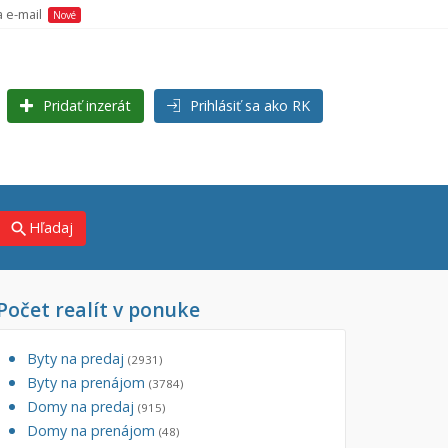
a e-mail
Nové
Pridať inzerát
Prihlásiť sa ako RK
Hľadaj
search
Počet realít v ponuke
×
×
j)
Byty na predaj
(2931)
Byty na prenájom
(3784)
Domy na predaj
(915)
Domy na prenájom
(48)