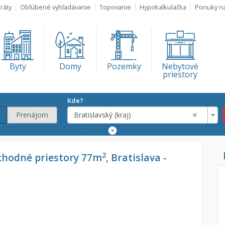
ráty
Obľúbené vyhľadávanie
Topovanie
Hypokalkulačka
Ponuky n
Byty
Domy
Pozemky
Nebytové
priestory
Kde?
×
Prenájom
Bratislavský (kraj)
Rozšírené
vyhľadávanie
Lokalita
2
chodné priestory 77m
, Bratislava -
Bratislavský (kra
€
€