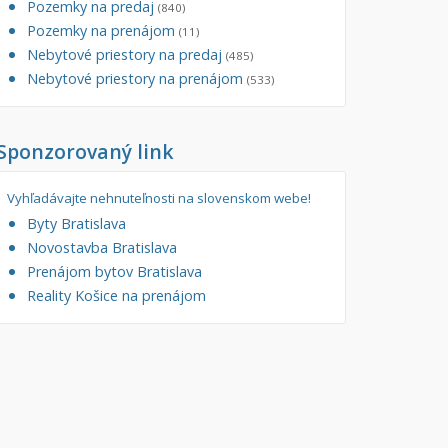
Pozemky na predaj
(840)
tory
Pozemky na prenájom
Filtre
(11)
Nebytové priestory na predaj
Administratívne, obchodné
Súkromná inzercia
(485)
Nebytové priestory na prenájom
(533)
né
Ponuka RK
auračné
Len s fotkou
Sponzorovaný link
ráž, garážové státie
Novostavba
Vyhľadávajte nehnuteľnosti na slovenskom webe!
Byty Bratislava
Novostavba Bratislava
Prenájom bytov Bratislava
Reality Košice na prenájom