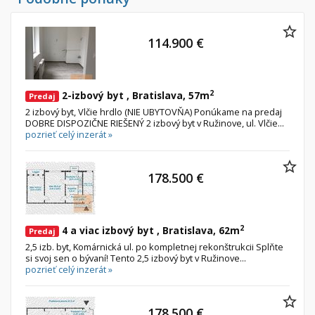
Byt
Dom
Garsónky
Vila
114.900 €
Dvojgarsónky
Chalupa
1-izbové
2-izbové
2
2-izbový byt , Bratislava, 57m
Predaj
2 izbový byt, Vlčie hrdlo (NIE UBYTOVŇA) Ponúkame na predaj
3-izbové
DOBRE DISPOZIČNE RIEŠENÝ 2 izbový byt v Ružinove, ul. Vlčie...
pozrieť celý inzerát »
4 a viac izbové byty
Pozemok
178.500 €
Stavebné pozemky
Bývanie a rekreácia
2
4 a viac izbový byt , Bratislava, 62m
Priemyselný pozemok
Predaj
2,5 izb. byt, Komárnická ul. po kompletnej rekonštrukcii Splňte
Poľnohospodárske pozemky
si svoj sen o bývaní! Tento 2,5 izbový byt v Ružinove...
pozrieť celý inzerát »
Záhrada
Iný poľnohospodársky pozemok
178.500 €