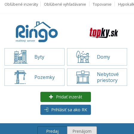
Obľúbené inzeráty
Obľúbené vyhľadávanie
Topovanie
Hypokal
Byty
Domy
Nebytové
Pozemky
priestory
Pridať inzerát
Prihlásiť sa ako RK
Predaj
Prenájom