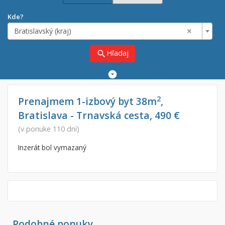
Kde?
×
Bratislavský (kraj)
Hľadaj
search
Rozšírené
vyhľadávanie
Cena
Predaj
2
Prenajmem 1-izbový byt 38m
,
Bratislava - Trnavská cesta, 490 €
Prenájom
Od:
€
(v ponuke 110 dní)
Inzerát bol vymazaný
Do:
€
Lokalita
×
×
Bratislavský (kraj)
Podobné ponuky