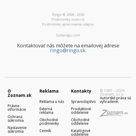
Ringo © 2008 - 2026
Podmienky inzercie
Podmienky spracovania údajov
Getwingu.com
Kontaktovať nás môžete na emailovej adrese
ringo@ringo.sk
.
O
Reklama
Kontakty
© 1997 – 2026
Zoznam, s.r.o.
Zoznam.sk
Autorské práva sú
Reklama u nás
Spravodajstvo
vyhradené.
Právne
Externá
Produktové
informácie
reklama
oddelenie
Ochrana
Obchodné
Obchodné
súkromia
podmienky
oddelenie
Nastavenie
Cenník
Katalógové
súkromia
oddelenie