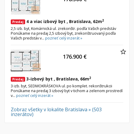
Nebytové priestory
Filtre
Administratívne, obchodné
Súkromná inzercia
2
4 a viac izbový byt , Bratislava, 62m
Predaj
Skladové, výrobné
Ponuka RK
2,5 izb. byt, Komárnická ul. zrekonštr. podľa Vašich predstáv
Rekreačné, reštauračné
Len s fotkou
Ponúkame na predaj 2,5 izbový byt, zrekonštruovaný podľa
Vašich predstáv v...
pozrieť celý inzerát »
Garáž, garážové státie
Novostavba
176.900 €
Hľadaj
search
Uložiť vyhľadávanie
|
Zasielať na email
alternate_email
Zatvoriť vyhľadávanie
2
3-izbový byt , Bratislava, 66m
Predaj
3 izb. byt, SEDMOKRÁSKOVA ul. po komplet. rekonštrukcii
Ponúkame na predaj 3 izbový byt v tichom a zelenom prostredí
v...
pozrieť celý inzerát »
Zobraz všetky v lokalite Bratislava » (503
inzerátov)