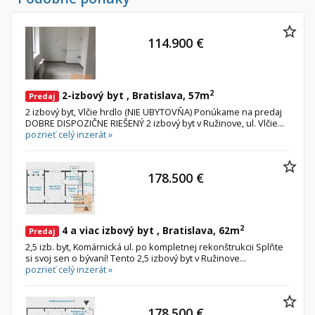
Byt
Dom
Garsónky
Vila
114.900 €
Dvojgarsónky
Chalupa
1-izbové
2-izbové
2
2-izbový byt , Bratislava, 57m
Predaj
2 izbový byt, Vlčie hrdlo (NIE UBYTOVŇA) Ponúkame na predaj
3-izbové
DOBRE DISPOZIČNE RIEŠENÝ 2 izbový byt v Ružinove, ul. Vlčie...
pozrieť celý inzerát »
4 a viac izbové byty
Pozemok
178.500 €
Stavebné pozemky
Bývanie a rekreácia
2
4 a viac izbový byt , Bratislava, 62m
Priemyselný pozemok
Predaj
2,5 izb. byt, Komárnická ul. po kompletnej rekonštrukcii Splňte
Poľnohospodárske pozemky
si svoj sen o bývaní! Tento 2,5 izbový byt v Ružinove...
pozrieť celý inzerát »
Záhrada
Iný poľnohospodársky pozemok
178.500 €