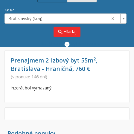
Kde?
×
Bratislavský (kraj)
Hľadaj
search
Rozšírené
vyhľadávanie
Cena
Predaj
2
Prenajmem 2-izbový byt 55m
,
Bratislava - Hraničná, 760 €
Prenájom
Od:
€
(v ponuke 146 dní)
Inzerát bol vymazaný
Do:
€
Lokalita
×
×
Bratislavský (kraj)
Podobné ponuky