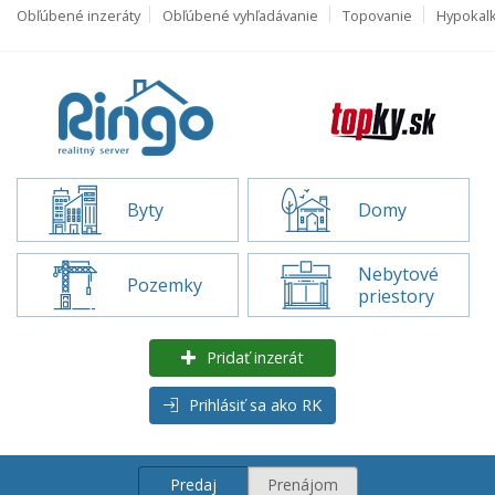
Obľúbené inzeráty
Obľúbené vyhľadávanie
Topovanie
Hypokal
Byty
Domy
Nebytové
Pozemky
priestory
Pridať inzerát
Prihlásiť sa ako RK
Predaj
Prenájom