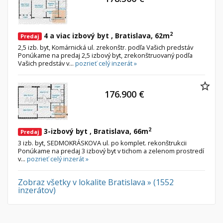
Nebytové priestory
Filtre
Administratívne, obchodné
Súkromná inzercia
2
4 a viac izbový byt , Bratislava, 62m
Predaj
Skladové, výrobné
Ponuka RK
2,5 izb. byt, Komárnická ul. zrekonštr. podľa Vašich predstáv
Rekreačné, reštauračné
Len s fotkou
Ponúkame na predaj 2,5 izbový byt, zrekonštruovaný podľa
Vašich predstáv v...
pozrieť celý inzerát »
Garáž, garážové státie
Novostavba
176.900 €
Hľadaj
search
Uložiť vyhľadávanie
|
Zasielať na email
alternate_email
Zatvoriť vyhľadávanie
2
3-izbový byt , Bratislava, 66m
Predaj
3 izb. byt, SEDMOKRÁSKOVA ul. po komplet. rekonštrukcii
Ponúkame na predaj 3 izbový byt v tichom a zelenom prostredí
v...
pozrieť celý inzerát »
Zobraz všetky v lokalite Bratislava » (1552
inzerátov)