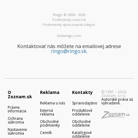
Ringo © 2008 - 2026
Podmienky inzercie
Podmienky spracovania údajov
Getwingu.com
Kontaktovať nás môžete na emailovej adrese
ringo@ringo.sk
.
O
Reklama
Kontakty
© 1997 – 2026
Zoznam, s.r.o.
Zoznam.sk
Autorské práva sú
Reklama u nás
Spravodajstvo
vyhradené.
Právne
Externá
Produktové
informácie
reklama
oddelenie
Ochrana
Obchodné
Obchodné
súkromia
podmienky
oddelenie
Nastavenie
Cenník
Katalógové
súkromia
oddelenie