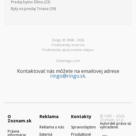
Predaj bytov Žilina
(23)
Byty na predaj Trnava
(39)
Ringo © 2008 - 2026
Podmienky inzercie
Podmienky spracovania údajov
Getwingu.com
Kontaktovať nás môžete na emailovej adrese
ringo@ringo.sk
.
O
Reklama
Kontakty
© 1997 – 2026
Zoznam, s.r.o.
Zoznam.sk
Autorské práva sú
Reklama u nás
Spravodajstvo
vyhradené.
Právne
Externá
Produktové
informácie