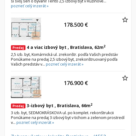
si svoj sen o bývaní! Tento 2,5 izbový byt v Ružinove...
pozrieť celý inzerát »
178.500 €
2
4 a viac izbový byt , Bratislava, 62m
Predaj
2,5 izb. byt, Komárnická ul. zrekonštr. podľa Vašich predstáv
Ponúkame na predaj 2,5 izbový byt, zrekonštruovaný podľa
Vašich predstáv v...
pozrieť celý inzerát »
176.900 €
2
3-izbový byt , Bratislava, 66m
Predaj
3 izb. byt, SEDMOKRÁSKOVA ul. po komplet. rekonštrukcii
Ponúkame na predaj 3 izbový byt v tichom a zelenom prostredí
v...
pozrieť celý inzerát »