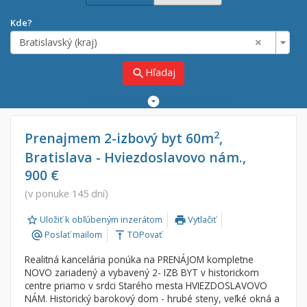
Kde?
×
Bratislavský (kraj)
Hľadaj
search
Rozšírené
vyhľadávanie
Cena
Predaj
2
Prenajmem 2-izbový byt 60m
,
Bratislava - Hviezdoslavovo nám.,
Prenájom
Od:
€
900 €
(v ponuke 145 dní)
Do:
€
Uložiť k obľúbeným inzerátom
Vytlačiť
print
Poslať mailom
TOPovať
alternate_email
vertical_align_top
Lokalita
Realitná kancelária ponúka na PRENÁJOM kompletne
×
×
Bratislavský (kraj)
NOVO zariadený a vybavený 2- IZB BYT v historickom
centre priamo v srdci Starého mesta HVIEZDOSLAVOVO
NÁM. Historický barokový dom - hrubé steny, veľké okná a