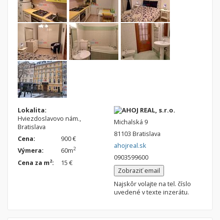
Nebytové priestory
Filtre
Administratívne, obchodné
Súkromná inzercia
Skladové, výrobné
Ponuka RK
Rekreačné, reštauračné
Len s fotkou
Garáž, garážové státie
Novostavba
Hľadaj
search
Lokalita:
AHOJ REAL, s.r.o.
Uložiť vyhľadávanie
|
Zasielať na email
Hviezdoslavovo nám.,
alternate_email
Michalská 9
Bratislava
Zatvoriť vyhľadávanie
81103 Bratislava
Cena:
900 €
ahojreal.sk
2
Výmera:
60m
0903599600
2
Cena za m
:
15 €
Zobraziť email
Najskôr volajte na tel. číslo
uvedené v texte inzerátu.