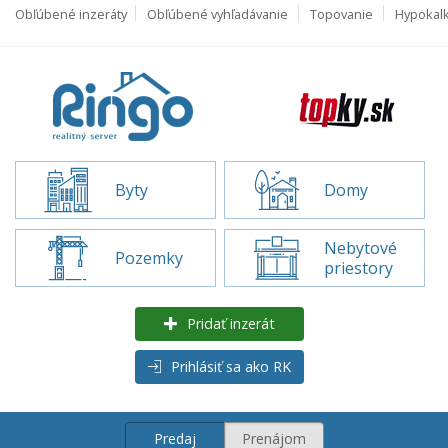
Obľúbené inzeráty
Obľúbené vyhľadávanie
Topovanie
Hypokal
Byty
Domy
Nebytové
Pozemky
priestory
Pridať inzerát
Prihlásiť sa ako RK
Predaj
Prenájom