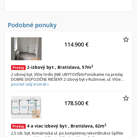
Podobné ponuky
114.900 €
2
2-izbový byt , Bratislava, 57m
Predaj
2 izbový byt, Vlčie hrdlo (NIE UBYTOVŇA) Ponúkame na predaj
DOBRE DISPOZIČNE RIEŠENÝ 2 izbový byt v Ružinove, ul. Vlčie...
pozrieť celý inzerát »
178.500 €
2
4 a viac izbový byt , Bratislava, 62m
Predaj
2,5 izb. byt, Komárnická ul. po kompletnej rekonštrukcii Splňte