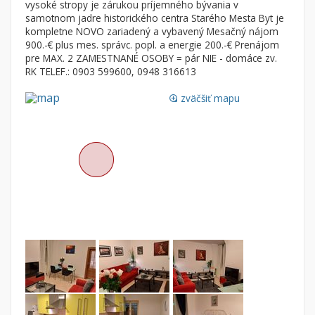
vysoké stropy je zárukou príjemného bývania v
Byt
Dom
samotnom jadre historického centra Starého Mesta Byt je
Garsónky
Vila
kompletne NOVO zariadený a vybavený Mesačný nájom
900.-€ plus mes. správc. popl. a energie 200.-€ Prenájom
Dvojgarsónky
Chalupa
pre MAX. 2 ZAMESTNANÉ OSOBY = pár NIE - domáce zv.
RK TELEF.: 0903 599600, 0948 316613
1-izbové
2-izbové
zväčšiť mapu
loupe
3-izbové
4 a viac izbové byty
Pozemok
Stavebné pozemky
Bývanie a rekreácia
Priemyselný pozemok
Poľnohospodárske pozemky
Záhrada
Iný poľnohospodársky pozemok