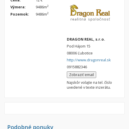
Cena:
12 €
2
Výmera:
9486m
2
Pozemok:
9486m
DRAGON REAL, s.r.o.
Pod Hájom 15
08006 Ľubotice
http://www.dragonreal.sk
0915882346
Zobraziť email
Najskôr volajte na tel. číslo
uvedené v texte inzerátu.
Podobné ponuky