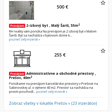
500 €
2
2-izbový byt , Malý Šariš, 55m
Prenájom
RH reality vám ponúka Na prenájom je 2 izbový byt v Malom
Šariši. Byt sa nachádza v bytovom dome k...
pozrieť celý inzerát »
255 €
Administratívne a obchodné priestory ,
Prenájom
2
Prešov, 40m
Ponúkame na prenájom kancelárske priestory v Prešove na
Sabinovskej ul. o výmere 40 m2. Priestor sa nachádza na
prvom poschodí...
pozrieť celý inzerát »
Zobraz všetky v lokalite Prešov » (23 inzerátov)