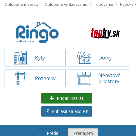
Obľúbené inzeráty
Obľúbené vyhľadávanie
Topovanie
Hypokal
Byty
Domy
Nebytové
Pozemky
priestory
Pridať inzerát
Prihlásiť sa ako RK
Predaj
Prenájom