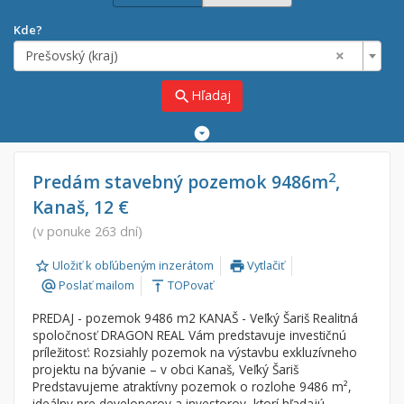
Kde?
×
Prešovský (kraj)
Hľadaj
search
Rozšírené
vyhľadávanie
Cena
Predaj
2
Predám stavebný pozemok 9486m
,
Kanaš, 12 €
Prenájom
Od:
€
(v ponuke 263 dní)
Uložiť k obľúbeným inzerátom
Vytlačiť
Do:
€
print
Poslať mailom
TOPovať
alternate_email
vertical_align_top
PREDAJ - pozemok 9486 m2 KANAŠ - Veľký Šariš Realitná
Lokalita
spoločnosť DRAGON REAL Vám predstavuje investičnú
×
príležitosť: Rozsiahly pozemok na výstavbu exkluzívneho
×
Prešovský (kraj)
projektu na bývanie – v obci Kanaš, Veľký Šariš
Predstavujeme atraktívny pozemok o rozlohe 9486 m²,
ideálny pre developerov a investorov, ktorí hľadajú