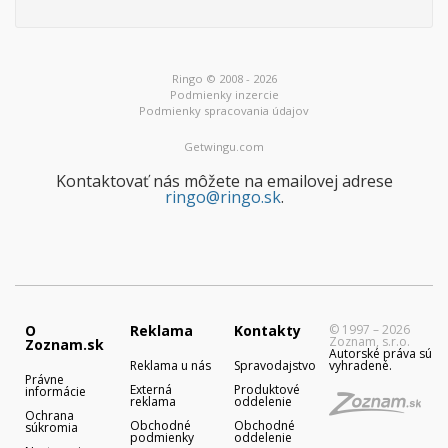
Ringo © 2008 - 2026
Podmienky inzercie
Podmienky spracovania údajov
Getwingu.com
Kontaktovať nás môžete na emailovej adrese
ringo@ringo.sk
.
O
Reklama
Kontakty
© 1997 – 2026
Zoznam, s.r.o.
Zoznam.sk
Autorské práva sú
Reklama u nás
Spravodajstvo
vyhradené.
Právne
Externá
Produktové
informácie
reklama
oddelenie
Ochrana
Obchodné
Obchodné
súkromia
podmienky
oddelenie