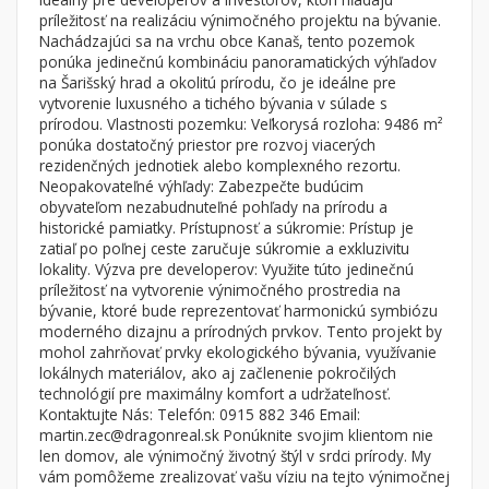
Byt
Dom
príležitosť na realizáciu výnimočného projektu na bývanie.
Nachádzajúci sa na vrchu obce Kanaš, tento pozemok
Garsónky
Vila
ponúka jedinečnú kombináciu panoramatických výhľadov
Dvojgarsónky
Chalupa
na Šarišský hrad a okolitú prírodu, čo je ideálne pre
vytvorenie luxusného a tichého bývania v súlade s
1-izbové
prírodou. Vlastnosti pozemku: Veľkorysá rozloha: 9486 m²
ponúka dostatočný priestor pre rozvoj viacerých
2-izbové
rezidenčných jednotiek alebo komplexného rezortu.
3-izbové
Neopakovateľné výhľady: Zabezpečte budúcim
obyvateľom nezabudnuteľné pohľady na prírodu a
4 a viac izbové byty
historické pamiatky. Prístupnosť a súkromie: Prístup je
zatiaľ po poľnej ceste zaručuje súkromie a exkluzivitu
lokality. Výzva pre developerov: Využite túto jedinečnú
Pozemok
príležitosť na vytvorenie výnimočného prostredia na
Stavebné pozemky
bývanie, ktoré bude reprezentovať harmonickú symbiózu
Bývanie a rekreácia
moderného dizajnu a prírodných prvkov. Tento projekt by
mohol zahrňovať prvky ekologického bývania, využívanie
Priemyselný pozemok
lokálnych materiálov, ako aj začlenenie pokročilých
technológií pre maximálny komfort a udržateľnosť.
Poľnohospodárske pozemky
Kontaktujte Nás: Telefón: 0915 882 346 Email:
Záhrada
martin.zec@dragonreal.sk Ponúknite svojim klientom nie
len domov, ale výnimočný životný štýl v srdci prírody. My
Iný poľnohospodársky pozemok
vám pomôžeme zrealizovať vašu víziu na tejto výnimočnej