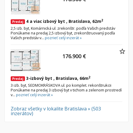
Nebytové priestory
Filtre
Administratívne, obchodné
Súkromná inzercia
2
4 a viac izbový byt , Bratislava, 62m
Predaj
Skladové, výrobné
Ponuka RK
2,5 izb. byt, Komárnická ul. zrekonštr. podľa Vašich predstáv
Rekreačné, reštauračné
Len s fotkou
Ponúkame na predaj 2,5 izbový byt, zrekonštruovaný podľa
Vašich predstáv v...
pozrieť celý inzerát »
Garáž, garážové státie
Novostavba
176.900 €
Hľadaj
search
Uložiť vyhľadávanie
|
Zasielať na email
alternate_email
Zatvoriť vyhľadávanie
2
3-izbový byt , Bratislava, 66m
Predaj
3 izb. byt, SEDMOKRÁSKOVA ul. po komplet. rekonštrukcii
Ponúkame na predaj 3 izbový byt v tichom a zelenom prostredí
v...
pozrieť celý inzerát »
Zobraz všetky v lokalite Bratislava » (503
inzerátov)