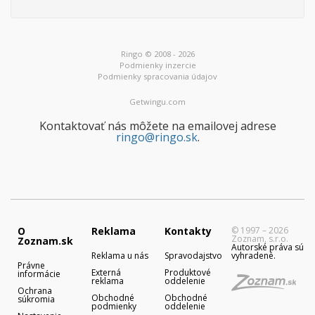
Ringo © 2008 - 2026
Podmienky inzercie
Podmienky spracovania údajov
Getwingu.com
Kontaktovať nás môžete na emailovej adrese
ringo@ringo.sk
.
O
Reklama
Kontakty
© 1997 – 2026
Zoznam, s.r.o.
Zoznam.sk
Autorské práva sú
Reklama u nás
Spravodajstvo
vyhradené.
Právne
Externá
Produktové
informácie
reklama
oddelenie
Ochrana
Obchodné
Obchodné
súkromia
podmienky
oddelenie