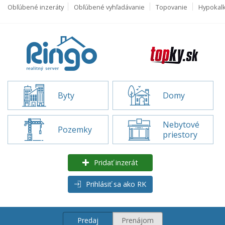
Obľúbené inzeráty
Obľúbené vyhľadávanie
Topovanie
Hypokal
Byty
Domy
Nebytové
Pozemky
priestory
Pridať inzerát
Prihlásiť sa ako RK
Predaj
Prenájom