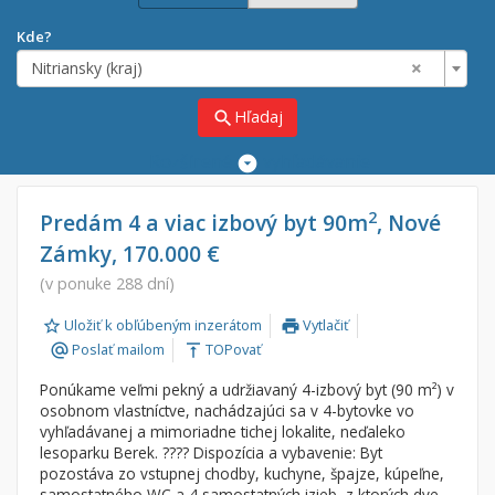
Kde?
×
Nitriansky (kraj)
Hľadaj
search
Rozšírené
vyhľadávanie
Cena
Predaj
2
Predám 4 a viac izbový byt 90m
, Nové
Zámky, 170.000 €
Prenájom
Od:
€
(v ponuke 288 dní)
Uložiť k obľúbeným inzerátom
Vytlačiť
Do:
€
print
Poslať mailom
TOPovať
alternate_email
vertical_align_top
Ponúkame veľmi pekný a udržiavaný 4-izbový byt (90 m²) v
Lokalita
osobnom vlastníctve, nachádzajúci sa v 4-bytovke vo
×
vyhľadávanej a mimoriadne tichej lokalite, neďaleko
×
Nitriansky (kraj)
lesoparku Berek. ???? Dispozícia a vybavenie: Byt
pozostáva zo vstupnej chodby, kuchyne, špajze, kúpeľne,
samostatného WC a 4 samostatných izieb, z ktorých dve