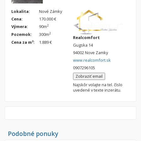
Lokalita:
Nové Zámky
Cena:
170.000 €
2
Výmera:
90m
2
Pozemok:
300m
Realcomfort
2
Cena za m
:
1.889 €
Gugska 14
94002 Nove Zamky
www.realcomfort.sk
0907296105
Zobraziť email
Najskôr volajte na tel. číslo
uvedené v texte inzerátu.
Podobné ponuky