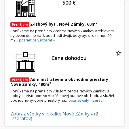
500 €
2
2-izbový byt , Nové Zámky, 60m
Prenájom
Ponúkame na prenájom v centre Nových Zámkov v tehlovom
bytovom dome na 1. poschodí dvojizbový byt s rozlohou 60
m2...
pozrieť celý inzerát »
Cena dohodou
Administratívne a obchodné priestory ,
Prenájom
2
Nové Zámky, 480m
Ponúkame na prenájom v širšom centre Nových Zámkov s
dobrým prístupom vo viacúčelovej budove obchodu a služieb
obchodno-výrobné priestory na...
pozrieť celý inzerát »
Zobraz všetky v lokalite Nové Zámky » (2
inzerátov)