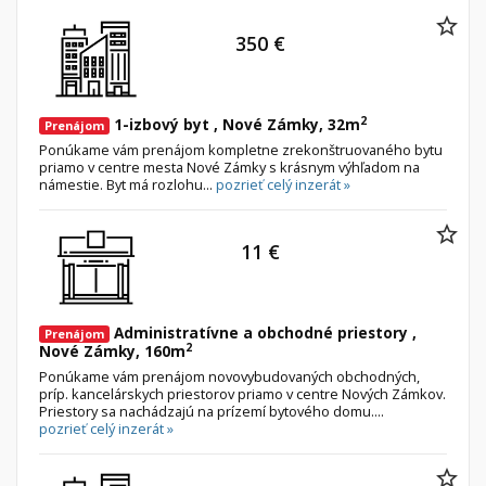
350 €
2
1-izbový byt , Nové Zámky, 32m
Prenájom
Ponúkame vám prenájom kompletne zrekonštruovaného bytu
priamo v centre mesta Nové Zámky s krásnym výhľadom na
námestie. Byt má rozlohu...
pozrieť celý inzerát »
11 €
Administratívne a obchodné priestory ,
Prenájom
2
Nové Zámky, 160m
Ponúkame vám prenájom novovybudovaných obchodných,
príp. kancelárskych priestorov priamo v centre Nových Zámkov.
Priestory sa nachádzajú na prízemí bytového domu....
pozrieť celý inzerát »