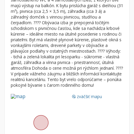
Byt
Dom
majú výstup na balkón. K bytu prislúcha garáž s dielňou (31
m²), pivnica (cca 2,5 × 3,5 m), záhradka (cca 3 á) a
Garsónky
Vila
záhradný domček s vinnou pivnicou, studňou a
Dvojgarsónky
Chalupa
čerpadlom. ???? Obývacia izba je prepojená točitým
schodiskom s pivničnou časťou, kde sa nachádza krbové
1-izbové
kúrenie – ideálne miesto na útulné posedenie s rodinou či
priateľmi. Byt má vlastné plynové kúrenie, plastové okná s
2-izbové
vonkajšími roletami, drevené parkety v obývačke a
3-izbové
plávajúce podlahy v ostatných miestnostiach. ???? Výhody:
- tichá a zelená lokalita pri lesoparku - súkromie - vlastná
4 a viac izbové byty
garáž, záhradka a vínna pivnica - priestrannosť, útulná
atmosféra Dohoda o cene možná pri rýchlom jednaní. ????
V prípade vážneho záujmu a bližších informácií kontaktujte
Pozemok
realitnú kanceláriu. Tento byt vrelo odporúčame – ponúka
Stavebné pozemky
pokojné bývanie s čarom rodinného domu!
Bývanie a rekreácia
zväčšiť mapu
loupe
Priemyselný pozemok
Poľnohospodárske pozemky
Záhrada
Iný poľnohospodársky pozemok