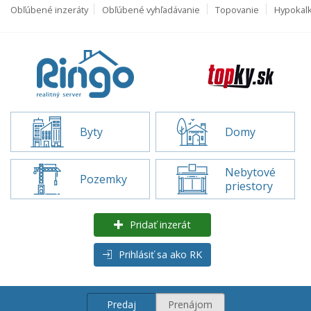
Obľúbené inzeráty
Obľúbené vyhľadávanie
Topovanie
Hypokal
Byty
Domy
Nebytové
Pozemky
priestory
Pridať inzerát
Prihlásiť sa ako RK
Predaj
Prenájom