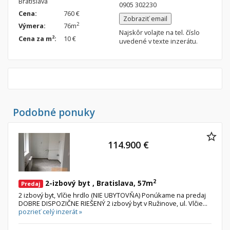
Bratislava
0905 302230
Nebytové priestory
Filtre
Cena:
760 €
Zobraziť email
Administratívne, obchodné
Súkromná inzercia
2
Výmera:
76m
Najskôr volajte na tel. číslo
2
Cena za m
:
10 €
Skladové, výrobné
Ponuka RK
uvedené v texte inzerátu.
Rekreačné, reštauračné
Len s fotkou
Garáž, garážové státie
Novostavba
Hľadaj
search
Podobné ponuky
Uložiť vyhľadávanie
|
Zasielať na email
alternate_email
Zatvoriť vyhľadávanie
114.900 €
2
2-izbový byt , Bratislava, 57m
Predaj
2 izbový byt, Vlčie hrdlo (NIE UBYTOVŇA) Ponúkame na predaj
DOBRE DISPOZIČNE RIEŠENÝ 2 izbový byt v Ružinove, ul. Vlčie...
pozrieť celý inzerát »