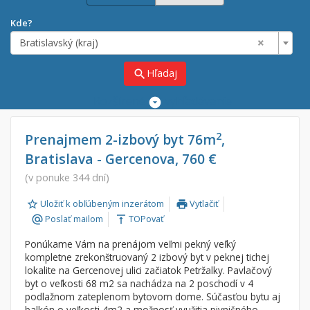
Kde?
×
Bratislavský (kraj)
Hľadaj
search
Rozšírené
vyhľadávanie
Cena
Predaj
2
Prenajmem 2-izbový byt 76m
,
Bratislava - Gercenova, 760 €
Prenájom
Od:
€
(v ponuke 344 dní)
Uložiť k obľúbeným inzerátom
Vytlačiť
Do:
€
print
Poslať mailom
TOPovať
alternate_email
vertical_align_top
Ponúkame Vám na prenájom veľmi pekný veľký
Lokalita
kompletne zrekonštruovaný 2 izbový byt v peknej tichej
×
lokalite na Gercenovej ulici začiatok Petržalky. Pavlačový
×
Bratislavský (kraj)
byt o veľkosti 68 m2 sa nachádza na 2 poschodí v 4
podlažnom zateplenom bytovom dome. Súčasťou bytu aj
balkón o veľkosti 4m2 a možnosť využitia pivničného