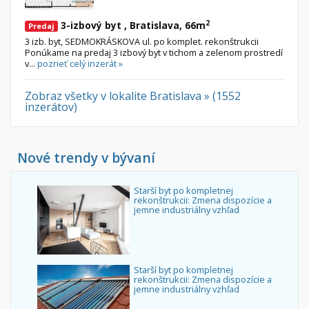
2
3-izbový byt , Bratislava, 66m
Predaj
3 izb. byt, SEDMOKRÁSKOVA ul. po komplet. rekonštrukcii
Ponúkame na predaj 3 izbový byt v tichom a zelenom prostredí
v...
pozrieť celý inzerát »
Zobraz všetky v lokalite Bratislava » (1552
inzerátov)
Nové trendy v bývaní
Starší byt po kompletnej
rekonštrukcii: Zmena dispozície a
jemne industriálny vzhľad
Starší byt po kompletnej
rekonštrukcii: Zmena dispozície a
jemne industriálny vzhľad