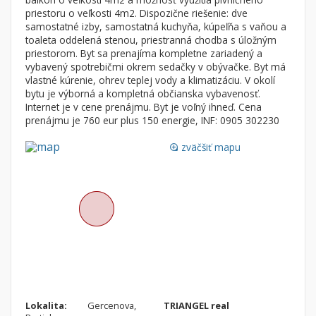
Byt
Dom
priestoru o veľkosti 4m2. Dispozične riešenie: dve
samostatné izby, samostatná kuchyňa, kúpeľňa s vaňou a
Garsónky
Vila
toaleta oddelená stenou, priestranná chodba s úložným
Dvojgarsónky
Chalupa
priestorom. Byt sa prenajíma kompletne zariadený a
vybavený spotrebičmi okrem sedačky v obývačke. Byt má
1-izbové
vlastné kúrenie, ohrev teplej vody a klimatizáciu. V okolí
bytu je výborná a kompletná občianska vybavenosť.
2-izbové
Internet je v cene prenájmu. Byt je voľný ihneď. Cena
3-izbové
prenájmu je 760 eur plus 150 energie, INF: 0905 302230
4 a viac izbové byty
zväčšiť mapu
loupe
Pozemok
Stavebné pozemky
Bývanie a rekreácia
Priemyselný pozemok
Poľnohospodárske pozemky
Záhrada
Iný poľnohospodársky pozemok
Lokalita:
Gercenova,
TRIANGEL real