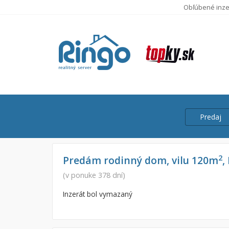
Obľúbené inze
Predaj
Cena
Predaj
2
Predám rodinný dom, vilu 120m
,
Prenájom
(v ponuke 378 dní)
Od:
Inzerát bol vymazaný
Do: