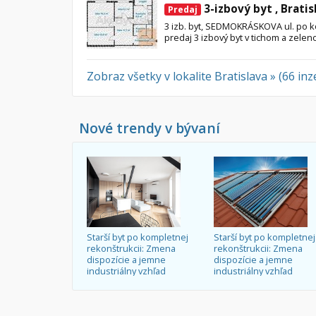
3-izbový byt , Bratis
Predaj
3 izb. byt, SEDMOKRÁSKOVA ul. po 
predaj 3 izbový byt v tichom a zelen
Zobraz všetky v lokalite Bratislava » (66 inz
Nové trendy v bývaní
Starší byt po kompletnej
Starší byt po kompletnej
rekonštrukcii: Zmena
rekonštrukcii: Zmena
dispozície a jemne
dispozície a jemne
industriálny vzhľad
industriálny vzhľad