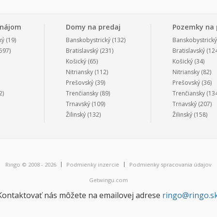
enájom
Domy na predaj
Pozemky na 
ký
(19)
Banskobystrický
(132)
Banskobystrický
597)
Bratislavský
(231)
Bratislavský
(124
Košický
(65)
Košický
(34)
Nitriansky
(112)
Nitriansky
(82)
Prešovský
(39)
Prešovský
(36)
2)
Trenčiansky
(89)
Trenčiansky
(134
Trnavský
(109)
Trnavský
(207)
Žilinský
(132)
Žilinský
(158)
Ringo © 2008 - 2026
Podmienky inzercie
Podmienky spracovania údajov
Getwingu.com
Kontaktovať nás môžete na emailovej adrese
ringo@ringo.s