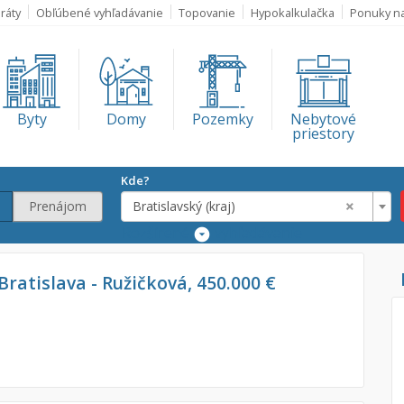
ráty
Obľúbené vyhľadávanie
Topovanie
Hypokalkulačka
Ponuky n
Byty
Domy
Pozemky
Nebytové
priestory
Kde?
×
Prenájom
Bratislavský (kraj)
Rozšírené
vyhľadávanie
Lokalita
 Bratislava - Ružičková, 450.000 €
Bratislavský (kra
€
€