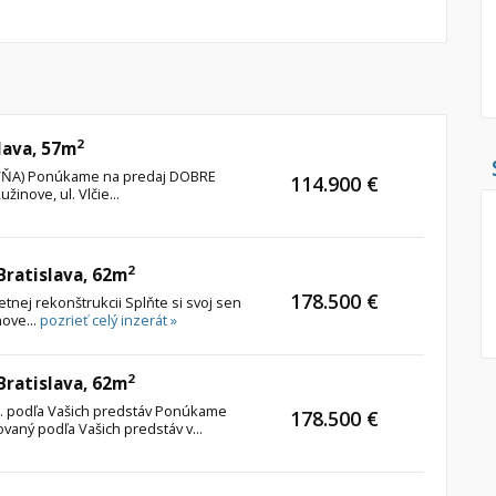
Pozemok
Nebytové pries
Stavebné pozemky
Bývanie a rekreácia
Skladové, výrob
Priemyselný pozemok
Rekreačné, rešt
2
lava, 57m
Poľnohospodárske pozemky
Ga
TOVŇA) Ponúkame na predaj DOBRE
114.900 €
Záhrada
inove, ul. Vlčie...
Iný poľnohospodársky pozemok
2
 Bratislava, 62m
178.500 €
Hľadaj
etnej rekonštrukcii Splňte si svoj sen
search
nove...
pozrieť celý inzerát »
Uložiť vyhľadávanie
|
Zasielať na email
alternate_email
Zatvoriť vyhľadávanie
2
 Bratislava, 62m
štr. podľa Vašich predstáv Ponúkame
178.500 €
ovaný podľa Vašich predstáv v...