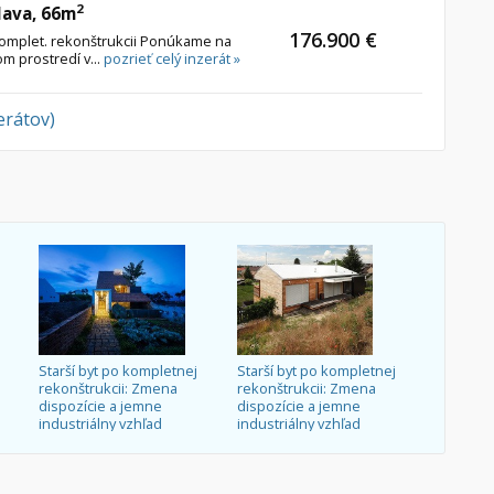
2
lava, 66m
176.900 €
komplet. rekonštrukcii Ponúkame na
om prostredí v...
pozrieť celý inzerát »
erátov)
Starší byt po kompletnej
Starší byt po kompletnej
rekonštrukcii: Zmena
rekonštrukcii: Zmena
dispozície a jemne
dispozície a jemne
industriálny vzhľad
industriálny vzhľad