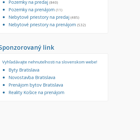
Pozemky na predaj
(840)
tory
Pozemky na prenájom
Filtre
(11)
Nebytové priestory na predaj
Administratívne, obchodné
Súkromná inzercia
(485)
Nebytové priestory na prenájom
(532)
né
Ponuka RK
auračné
Len s fotkou
Sponzorovaný link
ráž, garážové státie
Novostavba
Vyhľadávajte nehnuteľnosti na slovenskom webe!
Byty Bratislava
Novostavba Bratislava
Prenájom bytov Bratislava
Reality Košice na prenájom