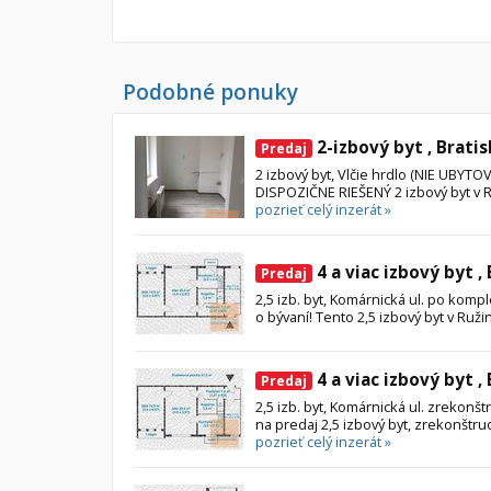
Byt
Dom
Garsónky
Vila
Podobné ponuky
Dvojgarsónky
Chalupa
1-izbové
2-izbový byt , Bratis
Predaj
2-izbové
2 izbový byt, Vlčie hrdlo (NIE UBY
DISPOZIČNE RIEŠENÝ 2 izbový byt v Ruž
3-izbové
pozrieť celý inzerát »
4 a viac izbové byty
4 a viac izbový byt ,
Predaj
2,5 izb. byt, Komárnická ul. po kompl
o bývaní! Tento 2,5 izbový byt v Ruži
4 a viac izbový byt ,
Predaj
2,5 izb. byt, Komárnická ul. zrekon
na predaj 2,5 izbový byt, zrekonštru
pozrieť celý inzerát »