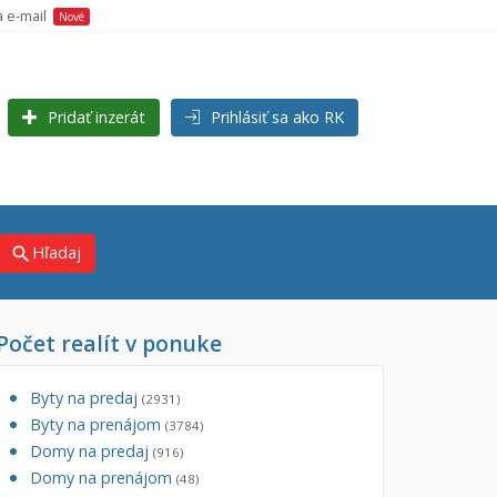
a e-mail
Nové
Pridať inzerát
Prihlásiť sa ako RK
Hľadaj
search
Počet realít v ponuke
×
×
j)
Byty na predaj
(2931)
Byty na prenájom
(3784)
Domy na predaj
(916)
Domy na prenájom
(48)