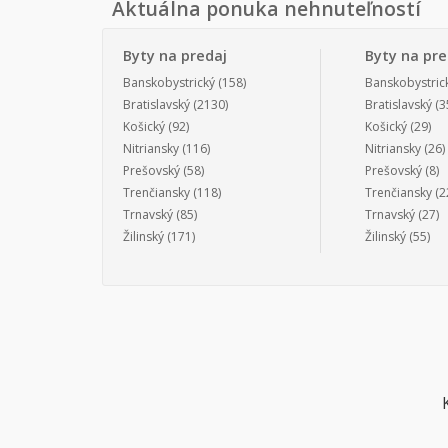
Aktuálna ponuka nehnuteľností
Byty na predaj
Byty na pr
Banskobystrický
(158)
Banskobystric
Bratislavský
(2130)
Bratislavský
(3
Košický
(92)
Košický
(29)
Nitriansky
(116)
Nitriansky
(26)
Prešovský
(58)
Prešovský
(8)
Trenčiansky
(118)
Trenčiansky
(2
Trnavský
(85)
Trnavský
(27)
Žilinský
(171)
Žilinský
(55)