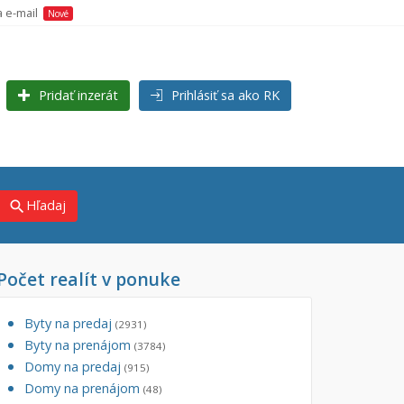
a e-mail
Nové
Pridať inzerát
Prihlásiť sa ako RK
Hľadaj
search
Počet realít v ponuke
×
×
j)
Byty na predaj
(2931)
Byty na prenájom
(3784)
Domy na predaj
(915)
Domy na prenájom
(48)