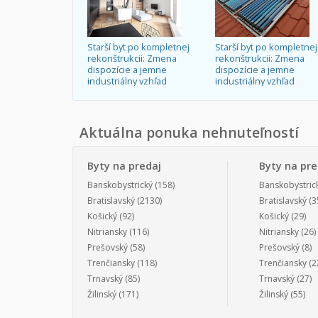
Starší byt po kompletnej
Starší byt po kompletnej
rekonštrukcii: Zmena
rekonštrukcii: Zmena
dispozície a jemne
dispozície a jemne
industriálny vzhľad
industriálny vzhľad
Aktuálna ponuka nehnuteľností
Byty na predaj
Byty na pr
Banskobystrický
(158)
Banskobystric
Bratislavský
(2130)
Bratislavský
(3
Košický
(92)
Košický
(29)
Nitriansky
(116)
Nitriansky
(26)
Prešovský
(58)
Prešovský
(8)
Trenčiansky
(118)
Trenčiansky
(2
Trnavský
(85)
Trnavský
(27)
Žilinský
(171)
Žilinský
(55)