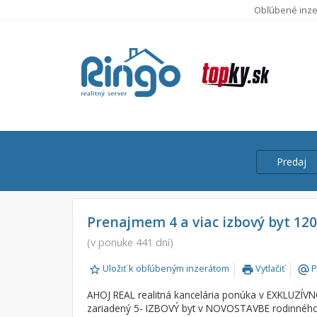
Obľúbené inze
Predaj
Cena
Predaj
Prenajmem 4 a viac izbový byt 12
Prenájom
(v ponuke 441 dní)
Od:
Uložiť k obľúbeným inzerátom
Vytlačiť
P
print
alternate_email
Do:
AHOJ REAL realitná kancelária ponúka v EXKLUZÍ
zariadený 5- IZBOVÝ byt v NOVOSTAVBE rodinnéh