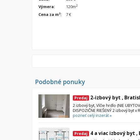
2
Výmera:
120m
2
Cena za m
:
7 €
Podobné ponuky
2-izbový byt , Bratis
Predaj
2 izbový byt, Vlčie hrdlo (NIE UBY
DISPOZIČNE RIEŠENÝ 2 izbový byt v Ruž
pozrieť celý inzerát »
4 a viac izbový byt ,
Predaj