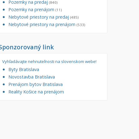
Pozemky na predaj
(840)
tory
Pozemky na prenájom
Filtre
(11)
Nebytové priestory na predaj
Administratívne, obchodné
Súkromná inzercia
(485)
Nebytové priestory na prenájom
(533)
né
Ponuka RK
auračné
Len s fotkou
Sponzorovaný link
ráž, garážové státie
Novostavba
Vyhľadávajte nehnuteľnosti na slovenskom webe!
Byty Bratislava
Novostavba Bratislava
Prenájom bytov Bratislava
Reality Košice na prenájom