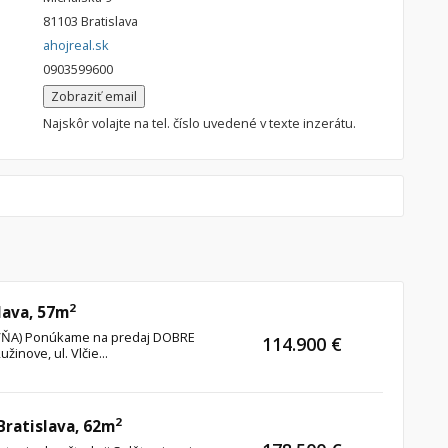
81103 Bratislava
ahojreal.sk
0903599600
Zobraziť email
Najskôr volajte na tel. číslo uvedené v texte inzerátu.
2
lava, 57m
TOVŇA) Ponúkame na predaj DOBRE
114.900 €
inove, ul. Vlčie...
2
 Bratislava, 62m