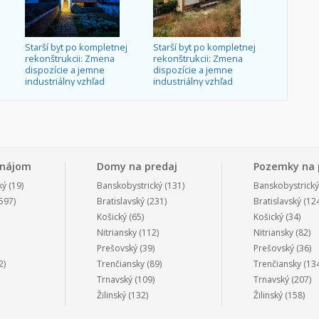
Starší byt po kompletnej
Starší byt po kompletnej
rekonštrukcii: Zmena
rekonštrukcii: Zmena
dispozície a jemne
dispozície a jemne
industriálny vzhľad
industriálny vzhľad
enájom
Domy na predaj
Pozemky na 
ký
(19)
Banskobystrický
(131)
Banskobystrický
597)
Bratislavský
(231)
Bratislavský
(124
Košický
(65)
Košický
(34)
Nitriansky
(112)
Nitriansky
(82)
Prešovský
(39)
Prešovský
(36)
2)
Trenčiansky
(89)
Trenčiansky
(134
Trnavský
(109)
Trnavský
(207)
Žilinský
(132)
Žilinský
(158)