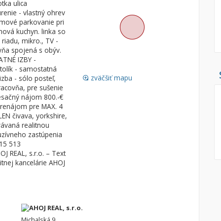
ka ulica
enie - vlastný ohrev
Pozemok
Nebytové pries
émové parkovanie pri
Stavebné pozemky
nová kuchyn. linka so
riadu, mikro., TV -
Bývanie a rekreácia
Skladové, výrob
yňa spojená s obýv.
Priemyselný pozemok
Rekreačné, rešt
ATNÉ IZBY -
stolík - samostatná
Poľnohospodárske pozemky
Ga
zväčšiť mapu
izba - sólo posteľ,
loupe
Záhrada
racovňa, pre sušenie
 Mesačný nájom 800.-€
Iný poľnohospodársky pozemok
 Prenájom pre MAX. 4
N čivava, yorkshire,
vávaná realitnou
luzívneho zastúpenia
Hľadaj
search
315 513
J REAL, s.r.o. – Text
Uložiť vyhľadávanie
|
Zasielať na email
alternate_email
tnej kancelárie AHOJ
Zatvoriť vyhľadávanie
AHOJ REAL, s.r.o.
Michalská 9