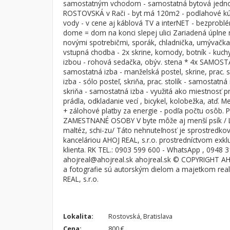
samostatným vchodom - samostatná bytová jednot
ROSTOVSKÁ v Rači - byt má 120m2 - podlahové kúr
Byt
Dom
vody - v cene aj káblová TV a interNET - bezprobl
Garsónky
Vila
dome = dom na konci slepej ulici Zariadená úplne 
novými spotrebičmi, sporák, chladnička, umývačka 
Dvojgarsónky
Chalupa
vstupná chodba - 2x skrine, komody, botník - kuch
1-izbové
izbou - rohová sedačka, obýv. stena * 4x SAMOST
samostatná izba - manželská postel, skrine, prac. 
2-izbové
izba - sólo posteľ, skriňa, prac. stolík - samostatná 
skriňa - samostatná izba - využitá ako miestnosť p
3-izbové
prádla, odkladanie vecí , bicykel, kolobežka, atď.
4 a viac izbové byty
+ zálohové platby za energie - podľa počtu osôb.
ZAMESTNANÉ OSOBY V byte môže aj menší psík / LE
maltéz, schi-zu/ Táto nehnuteľnosť je sprostredko
kanceláriou AHOJ REAL, s.r.o. prostredníctvom exk
klienta. RK TEL.: 0903 599 600 - WhatsApp , 0948 
ahojreal@ahojreal.sk ahojreal.sk © COPYRIGHT AHO
a fotografie sú autorským dielom a majetkom reali
REAL, s.r.o.
Lokalita:
Rostovská, Bratislava
Cena:
800 €