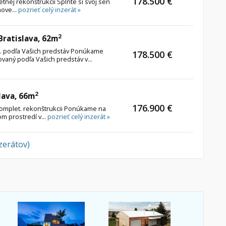
178.500 €
etnej rekonštrukcii Splňte si svoj sen
nove...
pozrieť celý inzerát »
2
 Bratislava, 62m
štr. podľa Vašich predstáv Ponúkame
178.500 €
ovaný podľa Vašich predstáv v...
2
lava, 66m
176.900 €
komplet. rekonštrukcii Ponúkame na
om prostredí v...
pozrieť celý inzerát »
nzerátov)