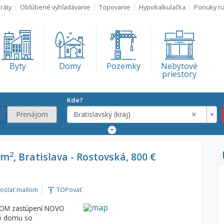
ráty
Obľúbené vyhľadávanie
Topovanie
Hypokalkulačka
Ponuky n
Byty
Domy
Pozemky
Nebytové
priestory
Kde?
×
Prenájom
Bratislavský (kraj)
Rozšírené
vyhľadávanie
Lokalita
2
0m
, Bratislava - Rostovská, 800 €
Bratislavský (kra
€
oslať mailom
TOPovať
vertical_align_top
€
VNOM zastúpení NOVO
o domu so