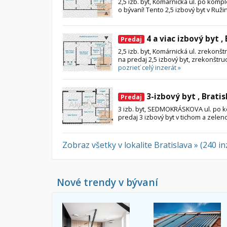
2,5 izb. byt, Komárnická ul. po kompl
o bývaní! Tento 2,5 izbový byt v Ruži
4 a viac izbový byt ,
Predaj
2,5 izb. byt, Komárnická ul. zrekon
na predaj 2,5 izbový byt, zrekonštru
pozrieť celý inzerát »
3-izbový byt , Bratis
Predaj
3 izb. byt, SEDMOKRÁSKOVA ul. po 
predaj 3 izbový byt v tichom a zelen
Zobraz všetky v lokalite Bratislava » (240 i
Nové trendy v bývaní