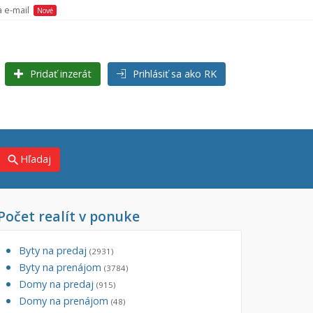
a e-mail
Nové
Pridať inzerát
Prihlásiť sa ako RK
Hľadaj
search
Počet realít v ponuke
×
×
j)
Byty na predaj
(2931)
Byty na prenájom
(3784)
Domy na predaj
(915)
Domy na prenájom
(48)