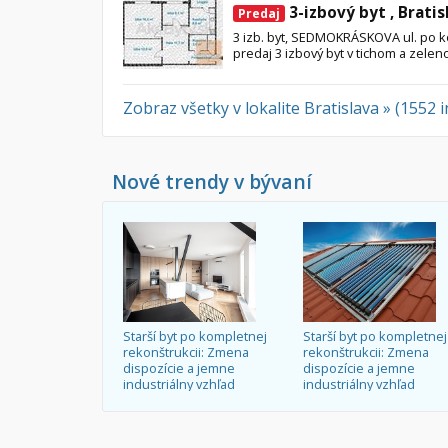
3-izbový byt , Bratis
Predaj
3 izb. byt, SEDMOKRÁSKOVA ul. po 
predaj 3 izbový byt v tichom a zelen
Zobraz všetky v lokalite Bratislava » (1552 
Nové trendy v bývaní
Starší byt po kompletnej
Starší byt po kompletnej
rekonštrukcii: Zmena
rekonštrukcii: Zmena
dispozície a jemne
dispozície a jemne
industriálny vzhľad
industriálny vzhľad