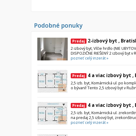
Byt
Dom
Garsónky
Vila
Podobné ponuky
Dvojgarsónky
Chalupa
1-izbové
2-izbový byt , Bratis
Predaj
2-izbové
2 izbový byt, Vlčie hrdlo (NIE UBY
DISPOZIČNE RIEŠENÝ 2 izbový byt v Ruž
3-izbové
pozrieť celý inzerát »
4 a viac izbové byty
4 a viac izbový byt ,
Predaj
2,5 izb. byt, Komárnická ul. po kompl
o bývaní! Tento 2,5 izbový byt v Ruži
4 a viac izbový byt ,
Predaj
2,5 izb. byt, Komárnická ul. zrekon
na predaj 2,5 izbový byt, zrekonštru
pozrieť celý inzerát »