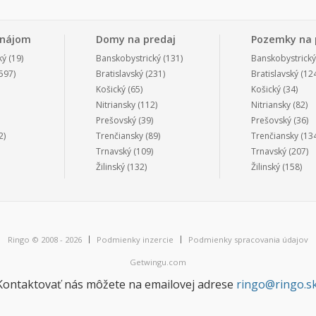
enájom
Domy na predaj
Pozemky na 
ký
(19)
Banskobystrický
(131)
Banskobystrický
597)
Bratislavský
(231)
Bratislavský
(124
Košický
(65)
Košický
(34)
Nitriansky
(112)
Nitriansky
(82)
Prešovský
(39)
Prešovský
(36)
2)
Trenčiansky
(89)
Trenčiansky
(134
Trnavský
(109)
Trnavský
(207)
Žilinský
(132)
Žilinský
(158)
Ringo © 2008 - 2026
Podmienky inzercie
Podmienky spracovania údajov
Getwingu.com
Kontaktovať nás môžete na emailovej adrese
ringo@ringo.s