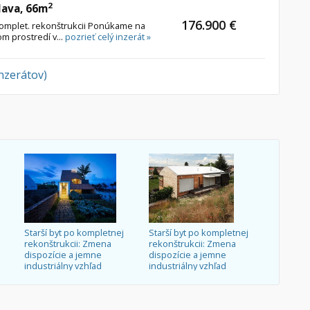
2
lava, 66m
176.900 €
komplet. rekonštrukcii Ponúkame na
om prostredí v...
pozrieť celý inzerát »
inzerátov)
Starší byt po kompletnej
Starší byt po kompletnej
rekonštrukcii: Zmena
rekonštrukcii: Zmena
dispozície a jemne
dispozície a jemne
industriálny vzhľad
industriálny vzhľad