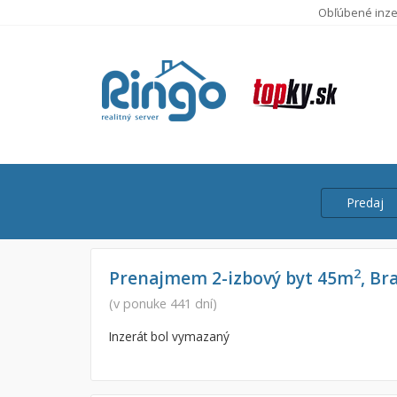
Obľúbené inze
Predaj
Cena
Predaj
2
Prenajmem 2-izbový byt 45m
, Br
Prenájom
(v ponuke 441 dní)
Od:
Inzerát bol vymazaný
Do: