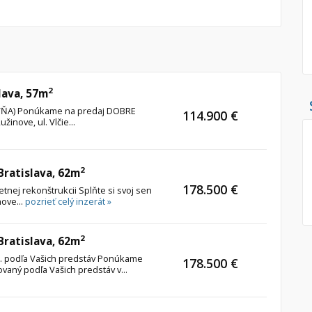
Pozemok
Nebytové pries
Stavebné pozemky
Bývanie a rekreácia
Skladové, výrob
Priemyselný pozemok
Rekreačné, rešt
2
lava, 57m
Poľnohospodárske pozemky
Ga
TOVŇA) Ponúkame na predaj DOBRE
114.900 €
Záhrada
inove, ul. Vlčie...
Iný poľnohospodársky pozemok
2
 Bratislava, 62m
178.500 €
Hľadaj
etnej rekonštrukcii Splňte si svoj sen
search
nove...
pozrieť celý inzerát »
Uložiť vyhľadávanie
|
Zasielať na email
alternate_email
Zatvoriť vyhľadávanie
2
 Bratislava, 62m
štr. podľa Vašich predstáv Ponúkame
178.500 €
ovaný podľa Vašich predstáv v...