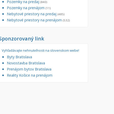
Pozemky na predaj
(840)
tory
Pozemky na prenájom
Filtre
(11)
Nebytové priestory na predaj
Administratívne, obchodné
Súkromná inzercia
(485)
Nebytové priestory na prenájom
(532)
né
Ponuka RK
auračné
Len s fotkou
Sponzorovaný link
ráž, garážové státie
Novostavba
Vyhľadávajte nehnuteľnosti na slovenskom webe!
Byty Bratislava
Novostavba Bratislava
Prenájom bytov Bratislava
Reality Košice na prenájom