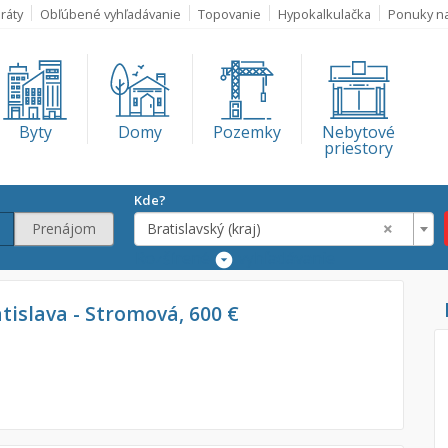
ráty
Obľúbené vyhľadávanie
Topovanie
Hypokalkulačka
Ponuky n
Byty
Domy
Pozemky
Nebytové
priestory
Kde?
×
Prenájom
Bratislavský (kraj)
Rozšírené
vyhľadávanie
Lokalita
atislava - Stromová, 600 €
Bratislavský (kra
€
€