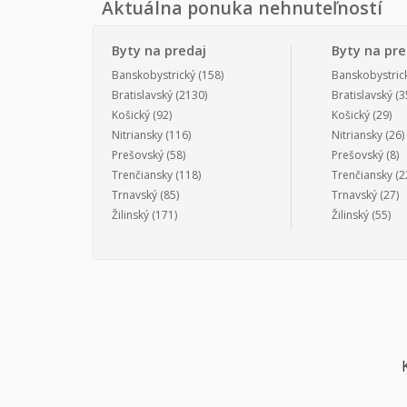
Aktuálna ponuka nehnuteľností
Byty na predaj
Byty na pr
Banskobystrický
(158)
Banskobystric
Bratislavský
(2130)
Bratislavský
(3
Košický
(92)
Košický
(29)
Nitriansky
(116)
Nitriansky
(26)
Prešovský
(58)
Prešovský
(8)
Trenčiansky
(118)
Trenčiansky
(2
Trnavský
(85)
Trnavský
(27)
Žilinský
(171)
Žilinský
(55)