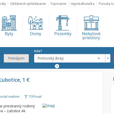
ráty
Obľúbené vyhľadávanie
Topovanie
Hypokalkulačka
Ponuky n
Byty
Domy
Pozemky
Nebytové
priestory
Kde?
×
Prenájom
Prešovský (kraj)
Rozšírené
vyhľadávanie
Lokalita
 Ľubotice, 1 €
Prešovský (kraj
€
oslať mailom
TOPovať
vertical_align_top
€
 priestranný rodinný
a – Ľubotice Ak