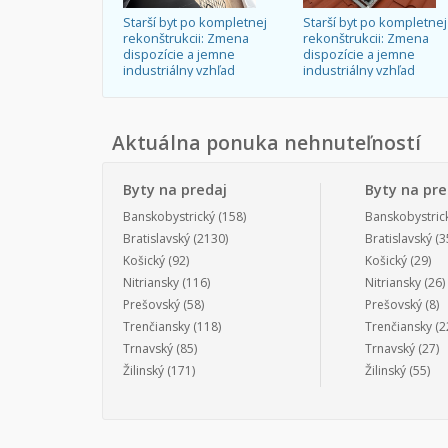
Starší byt po kompletnej
Starší byt po kompletnej
rekonštrukcii: Zmena
rekonštrukcii: Zmena
dispozície a jemne
dispozície a jemne
industriálny vzhľad
industriálny vzhľad
Aktuálna ponuka nehnuteľností
Byty na predaj
Byty na pr
Banskobystrický
(158)
Banskobystric
Bratislavský
(2130)
Bratislavský
(3
Košický
(92)
Košický
(29)
Nitriansky
(116)
Nitriansky
(26)
Prešovský
(58)
Prešovský
(8)
Trenčiansky
(118)
Trenčiansky
(2
Trnavský
(85)
Trnavský
(27)
Žilinský
(171)
Žilinský
(55)