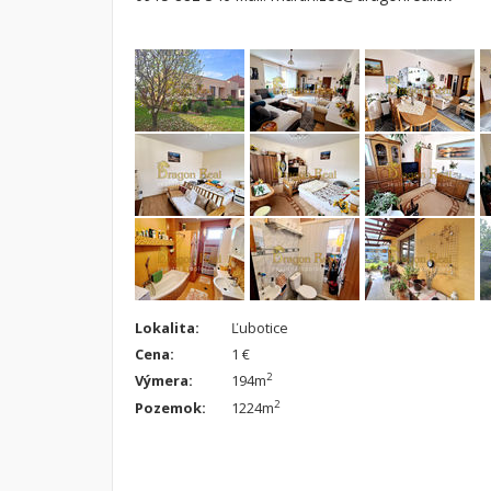
Lokalita:
Ľubotice
Cena:
1 €
2
Výmera:
194m
2
Pozemok:
1224m