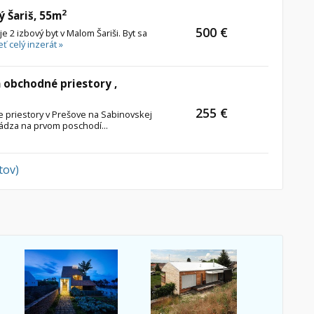
2
ý Šariš, 55m
500 €
 2 izbový byt v Malom Šariši. Byt sa
ť celý inzerát »
 obchodné priestory ,
255 €
priestory v Prešove na Sabinovskej
hádza na prvom poschodí...
tov)