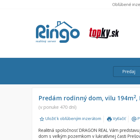
Obľúbené inze
Predaj
Cena
Predaj
2
Predám rodinný dom, vilu 194m
,
Prenájom
(v ponuke 470 dní)
Od:
Uložiť k obľúbeným inzerátom
Vytlačiť
P
print
alternate_email
Do:
Realitná spoločnosť DRAGON REAL Vám predstavuje
dom s veľkým pozemkom v lukratívnej časti Prešov