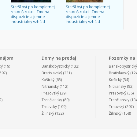
Starší byt po kompletnej
Starší byt po kompletnej
rekonštrukcii: Zmena
rekonštrukcii: Zmena
dispozície a jemne
dispozície a jemne
industriálny vzhľad
industriálny vzhľad
enájom
Domy na predaj
Pozemky na 
ký
(19)
Banskobystrický
(132)
Banskobystrický
597)
Bratislavský
(231)
Bratislavský
(124
Košický
(65)
Košický
(34)
Nitriansky
(112)
Nitriansky
(82)
Prešovský
(39)
Prešovský
(36)
2)
Trenčiansky
(89)
Trenčiansky
(134
Trnavský
(109)
Trnavský
(207)
Žilinský
(132)
Žilinský
(158)