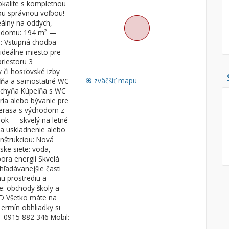
okalite s kompletnou
ou správnou voľbou!
Pozemok
Nebytové pries
álny na oddych,
Stavebné pozemky
ha domu: 194 m² —
u: Vstupná chodba
Bývanie a rekreácia
Skladové, výrob
ideálne miesto pre
Priemyselný pozemok
Rekreačné, rešt
riestoru 3
 či hosťovské izby
Poľnohospodárske pozemky
Ga
zväčšiť mapu
eľňa a samostatné WC
loupe
Záhrada
Kuchyňa Kúpeľňa s WC
ria alebo bývanie pre
Iný poľnohospodársky pozemok
 terasa s východom z
ok — skvelý na letné
na uskladnenie alebo
onštrukciou: Nová
Hľadaj
search
ske siete: voda,
pora energií Skvelá
Uložiť vyhľadávanie
|
Zasielať na email
alternate_email
yhľadávanejšie časti
Zatvoriť vyhľadávanie
u prostrediu a
te: obchody školy a
HD Všetko máte na
Termín obhliadky si
— 0915 882 346 Mobil: