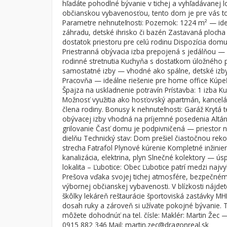
hľadáte pohodlné bývanie v tichej a vyhľadávanej l
občianskou vybavenosťou, tento dom je pre vás t
Byt
Dom
Parametre nehnuteľnosti: Pozemok: 1224 m² — ide
Garsónky
Vila
záhradu, detské ihrisko či bazén Zastavaná ploc
dostatok priestoru pre celú rodinu Dispozícia dom
Dvojgarsónky
Chalupa
Priestranná obývacia izba prepojená s jedálňou — 
1-izbové
rodinné stretnutia Kuchyňa s dostatkom úložného p
samostatné izby — vhodné ako spálne, detské izby
2-izbové
Pracovňa — ideálne riešenie pre home office Kúp
Špajza na uskladnenie potravín Prístavba: 1 izba 
3-izbové
Možnosť využitia ako hosťovský apartmán, kancelá
4 a viac izbové byty
člena rodiny. Bonusy k nehnuteľnosti: Garáž Krytá
obývacej izby vhodná na príjemné posedenia Altán
grilovanie Časť domu je podpivničená — priestor 
dielňu Technický stav: Dom prešiel čiastočnou rek
strecha Fatrafol Plynové kúrenie Kompletné inžinier
kanalizácia, elektrina, plyn Slnečné kolektory — ús
lokalita – Ľubotice: Obec Ľubotice patrí medzi najv
Prešova vďaka svojej tichej atmosfére, bezpečném
výbornej občianskej vybavenosti. V blízkosti nájde
škôlky lekáreň reštaurácie športoviská zastávky M
dosah ruky a zároveň si užívate pokojné bývanie. 
môžete dohodnúť na tel. čísle: Maklér: Martin Žec 
0915 882 346 Mail: martin.zec@dragonreal.sk