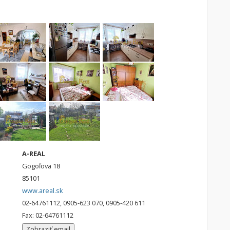
A-REAL
Gogoľova 18
85101
www.areal.sk
02-64761112, 0905-623 070, 0905-420 611
Fax: 02-64761112
Zobraziť email