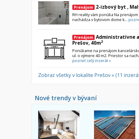
2-izbový byt , Mal
Prenájom
RH reality vám ponúka Na prenájom je
nachádza v bytovom dome k...
pozrie
Administratívne a
Prenájom
2
Prešov, 40m
Ponúkame na prenájom kancelárske 
ul. o výmere 40 m2. Priestor sa nac
pozrieť celý inzerát »
Zobraz všetky v lokalite Prešov » (11 inzerá
Nové trendy v bývaní