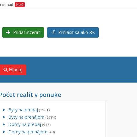
a e-mail
Nové
Pridať inzerát
Prihlásiť sa ako RK
Hľadaj
search
Počet realít v ponuke
×
×
)
Byty na predaj
(2931)
Byty na prenájom
(3784)
Domy na predaj
(916)
Domy na prenájom
(48)