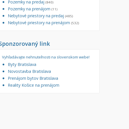
Pozemky na predaj
(840)
tory
Pozemky na prenájom
Filtre
(11)
Nebytové priestory na predaj
Administratívne, obchodné
Súkromná inzercia
(485)
Nebytové priestory na prenájom
(532)
né
Ponuka RK
auračné
Len s fotkou
Sponzorovaný link
ráž, garážové státie
Novostavba
Vyhľadávajte nehnuteľnosti na slovenskom webe!
Byty Bratislava
Novostavba Bratislava
Prenájom bytov Bratislava
Reality Košice na prenájom