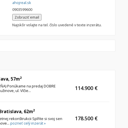
ahojreal.sk
0903599600
Zobraziť email
Najskôr volajte na tel. číslo uvedené v texte inzerátu.
2
lava, 57m
TOVŇA) Ponúkame na predaj DOBRE
114.900 €
inove, ul. Vlčie...
2
 Bratislava, 62m
178.500 €
etnej rekonštrukcii Splňte si svoj sen
nove...
pozrieť celý inzerát »