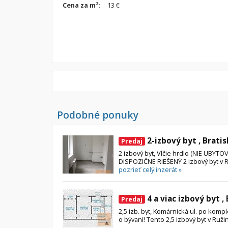
2
Cena za m
:
13 €
Podobné ponuky
2-izbový byt , Bratis
Predaj
2 izbový byt, Vlčie hrdlo (NIE UBY
DISPOZIČNE RIEŠENÝ 2 izbový byt v Ruž
pozrieť celý inzerát »
4 a viac izbový byt ,
Predaj
2,5 izb. byt, Komárnická ul. po kompl
o bývaní! Tento 2,5 izbový byt v Ruži