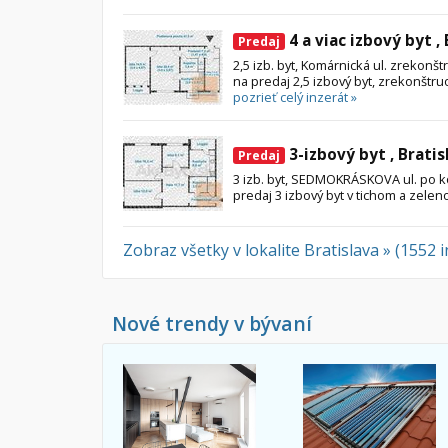
4 a viac izbový byt ,
Predaj
2,5 izb. byt, Komárnická ul. zrekon
na predaj 2,5 izbový byt, zrekonštru
pozrieť celý inzerát »
3-izbový byt , Bratis
Predaj
3 izb. byt, SEDMOKRÁSKOVA ul. po 
predaj 3 izbový byt v tichom a zelen
Zobraz všetky v lokalite Bratislava » (1552 
Nové trendy v bývaní