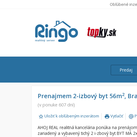
Obľúbené inze
Predaj
Cena
Predaj
2
Prenajmem 2-izbový byt 56m
, Br
Prenájom
(v ponuke 607 dní)
Od:
Uložiť k obľúbeným inzerátom
Vytlačiť
P
print
alternate_email
Do:
AHOJ REAL realitná kancelária ponúka na prenáj
zariadený a vybavený tichý 2 i-zbový byt BYT M