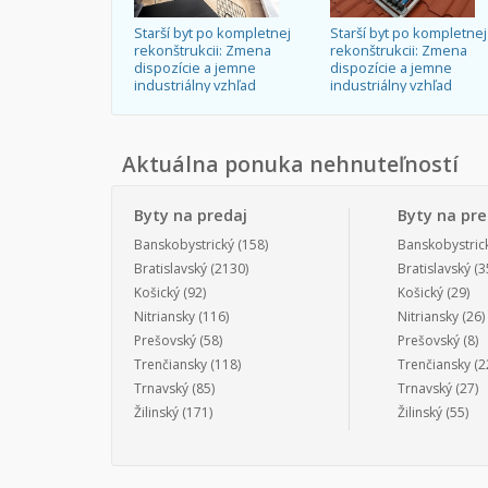
Starší byt po kompletnej
Starší byt po kompletnej
rekonštrukcii: Zmena
rekonštrukcii: Zmena
dispozície a jemne
dispozície a jemne
industriálny vzhľad
industriálny vzhľad
Aktuálna ponuka nehnuteľností
Byty na predaj
Byty na pr
Banskobystrický
(158)
Banskobystric
Bratislavský
(2130)
Bratislavský
(3
Košický
(92)
Košický
(29)
Nitriansky
(116)
Nitriansky
(26)
Prešovský
(58)
Prešovský
(8)
Trenčiansky
(118)
Trenčiansky
(2
Trnavský
(85)
Trnavský
(27)
Žilinský
(171)
Žilinský
(55)