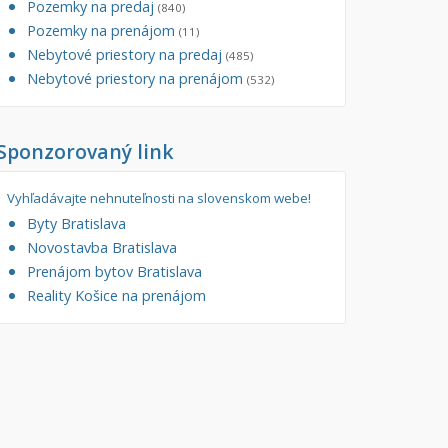
Pozemky na predaj
(840)
tory
Pozemky na prenájom
Filtre
(11)
Nebytové priestory na predaj
Administratívne, obchodné
Súkromná inzercia
(485)
Nebytové priestory na prenájom
(532)
né
Ponuka RK
auračné
Len s fotkou
Sponzorovaný link
ráž, garážové státie
Novostavba
Vyhľadávajte nehnuteľnosti na slovenskom webe!
Byty Bratislava
Novostavba Bratislava
Prenájom bytov Bratislava
Reality Košice na prenájom