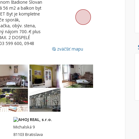
nom štadione Slovan
á 56 m2 a balkon byt
Pozemok
Nebytové pries
NET Byt je kompletne
Stavebné pozemky
če sporák,
ačka, obýv. stena,
Bývanie a rekreácia
Skladové, výrob
ý nájom 700.-€ plus
Priemyselný pozemok
Rekreačné, rešt
 MAX. 2 DOSPELÉ
903 599 600, 0948
Poľnohospodárske pozemky
Ga
zväčšiť mapu
loupe
Záhrada
Iný poľnohospodársky pozemok
Hľadaj
search
Uložiť vyhľadávanie
|
Zasielať na email
alternate_email
Zatvoriť vyhľadávanie
AHOJ REAL, s.r.o.
Michalská 9
81103 Bratislava