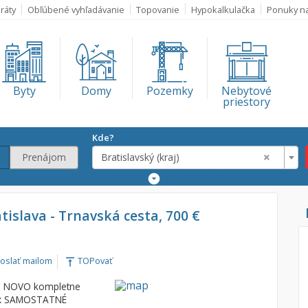
ráty
Obľúbené vyhľadávanie
Topovanie
Hypokalkulačka
Ponuky n
Byty
Domy
Pozemky
Nebytové
priestory
Kde?
×
Prenájom
Bratislavský (kraj)
Rozšírené
vyhľadávanie
Lokalita
atislava - Trnavská cesta, 700 €
Bratislavský (kra
€
oslať mailom
TOPovať
vertical_align_top
€
om NOVO kompletne
Á 2x SAMOSTATNÉ