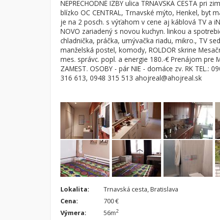
NEPRECHODNÉ IZBY ulica TRNAVSKÁ CESTA pri zim
blízko OC CENTRAL, Trnavské mýto, Henkel, byt m
Byt
Dom
je na 2 posch. s výťahom v cene aj káblová TV a i
Garsónky
Vila
NOVO zariadený s novou kuchyn. linkou a spotrebi
chladnička, práčka, umývačka riadu, mikro., TV sed
Dvojgarsónky
Chalupa
manželská postel, komody, ROLDOR skrine Mesačn
1-izbové
mes. správc. popl. a energie 180.-€ Prenájom pre
ZAMEST. OSOBY - pár NIE - domáce zv. RK TEL.: 0
2-izbové
316 613, 0948 315 513 ahojreal@ahojreal.sk
3-izbové
4 a viac izbové byty
Lokalita:
Trnavská cesta, Bratislava
Cena:
700 €
2
Výmera:
56m