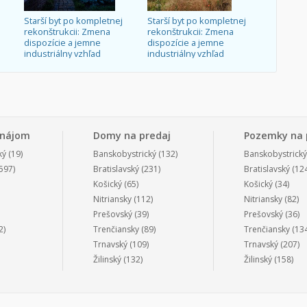
Starší byt po kompletnej
Starší byt po kompletnej
rekonštrukcii: Zmena
rekonštrukcii: Zmena
dispozície a jemne
dispozície a jemne
industriálny vzhľad
industriálny vzhľad
enájom
Domy na predaj
Pozemky na 
ký
(19)
Banskobystrický
(132)
Banskobystrický
597)
Bratislavský
(231)
Bratislavský
(124
Košický
(65)
Košický
(34)
Nitriansky
(112)
Nitriansky
(82)
Prešovský
(39)
Prešovský
(36)
2)
Trenčiansky
(89)
Trenčiansky
(134
Trnavský
(109)
Trnavský
(207)
Žilinský
(132)
Žilinský
(158)