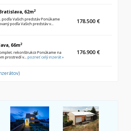
2
 Bratislava, 62m
štr. podľa Vašich predstáv Ponúkame
178.500 €
ovaný podľa Vašich predstáv v...
2
lava, 66m
176.900 €
komplet. rekonštrukcii Ponúkame na
om prostredí v...
pozrieť celý inzerát »
inzerátov)