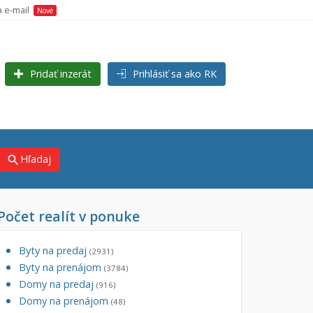
a e-mail
Nové
Pridať inzerát
Prihlásiť sa ako RK
Hľadaj
search
Počet realít v ponuke
×
×
j)
Byty na predaj
(2931)
Byty na prenájom
(3784)
Domy na predaj
(916)
Domy na prenájom
(48)