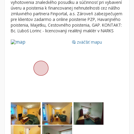
vyhotovenia znaleckého posudku a súčinnosť pri vybavení
Nebytové priestory
Filtre
úveru a poistenia k financovanej nehnuteľnosti cez nášho
zmluvného partnera Finportal, a.s. Zároveň zabezpečujem
Administratívne, obchodné
Súkromná inzercia
pre klientov zadarmo a online poistenie PZP, Havarijného
Skladové, výrobné
Ponuka RK
poistenia, Majetku, Cestovného poistenia, GAP. KONTAKT:
Bc. Ľuboš Lorinc - licencovaný realitný maklér v NARKS
Rekreačné, reštauračné
Len s fotkou
Garáž, garážové státie
Novostavba
zväčšiť mapu
loupe
Hľadaj
search
Uložiť vyhľadávanie
|
Zasielať na email
alternate_email
Zatvoriť vyhľadávanie