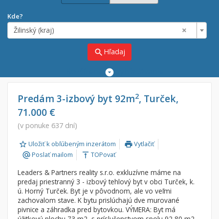
Kde?
×
Žilinský (kraj)
Hľadaj
search
Rozšírené
vyhľadávanie
Cena
Predaj
2
Predám 3-izbový byt 92m
, Turček,
71.000 €
Prenájom
Od:
€
(v ponuke 637 dní)
Uložiť k obľúbeným inzerátom
Vytlačiť
Do:
€
print
Poslať mailom
TOPovať
alternate_email
vertical_align_top
Leaders & Partners reality s.r.o. exkluzívne máme na
Lokalita
predaj priestranný 3 - izbový tehlový byt v obci Turček, k.
×
ú. Horný Turček. Byt je v pôvodnom, ale vo veľmi
×
Žilinský (kraj)
zachovalom stave. K bytu prislúchajú dve murované
pivnice a záhradka pred bytovkou. VÝMERA: Byt má
úžitkovú plochu 73 m2, s príslušenstvom spolu 92,80 m2.