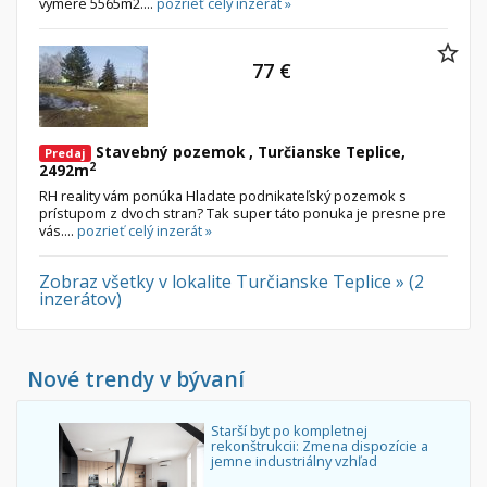
výmere 5565m2....
pozrieť celý inzerát »
77 €
Stavebný pozemok , Turčianske Teplice,
Predaj
2
2492m
RH reality vám ponúka Hladate podnikateľský pozemok s
prístupom z dvoch stran? Tak super táto ponuka je presne pre
vás....
pozrieť celý inzerát »
Zobraz všetky v lokalite Turčianske Teplice » (2
inzerátov)
Nové trendy v bývaní
Starší byt po kompletnej
rekonštrukcii: Zmena dispozície a
jemne industriálny vzhľad