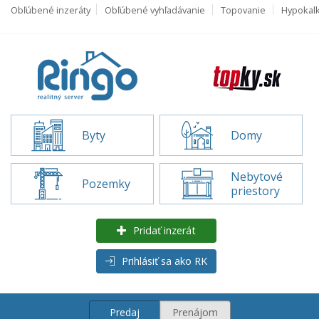
Obľúbené inzeráty
Obľúbené vyhľadávanie
Topovanie
Hypokal
Byty
Domy
Nebytové
Pozemky
priestory
Pridať inzerát
Prihlásiť sa ako RK
Predaj
Prenájom