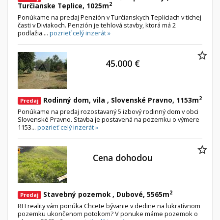
2
Turčianske Teplice, 1025m
Ponúkame na predaj Penzión v Turčianskych Tepliciach v tichej
časti v Diviakoch. Penzión je tehlová stavby, ktorá má 2
podlažia....
pozrieť celý inzerát »
45.000 €
2
Rodinný dom, vila , Slovenské Pravno, 1153m
Predaj
Ponúkame na predaj rozostavaný 5 izbový rodinný dom v obci
Slovenské Pravno. Stavba je postavená na pozemku o výmere
1153...
pozrieť celý inzerát »
Cena dohodou
2
Stavebný pozemok , Dubové, 5565m
Predaj
RH reality vám ponúka Chcete bývanie v dedine na lukratívnom
pozemku ukončenom potokom? V ponuke máme pozemok o