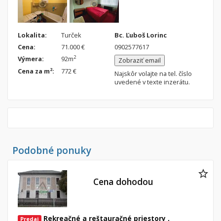
Lokalita:
Turček
Bc. Ľuboš Lorinc
Cena:
71.000 €
0902577617
2
Výmera:
92m
Zobraziť email
2
Cena za m
:
772 €
Najskôr volajte na tel. číslo
uvedené v texte inzerátu.
Podobné ponuky
Cena dohodou
Rekreačné a reštauračné priestory ,
Predaj