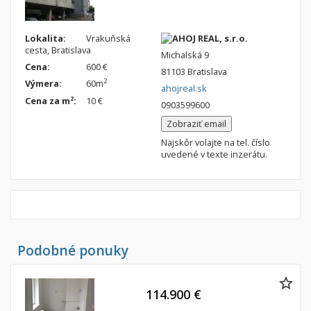
Lokalita:
Vrakuňská
AHOJ REAL, s.r.o.
cesta, Bratislava
Michalská 9
Cena:
600 €
81103 Bratislava
2
Výmera:
60m
ahojreal.sk
2
Cena za m
:
10 €
0903599600
Zobraziť email
Najskôr volajte na tel. číslo
uvedené v texte inzerátu.
Podobné ponuky
114.900 €