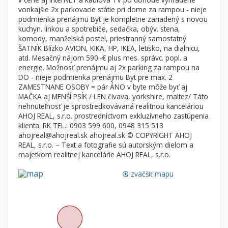
Byt
Dom
vonkajšie 2x parkovacie státie pri dome za rampou - nieje
podmienka prenájmu Byt je kompletne zariadený s novou
Garsónky
Vila
kuchyn. linkou a spotrebiče, sedačka, obýv. stena,
Dvojgarsónky
Chalupa
komody, manželská postel, priestranný samostatný
ŠATNÍK Blízko AVION, KIKA, HP, IKEA, letisko, na dialnicu,
1-izbové
atd. Mesačný nájom 590.-€ plus mes. správc. popl. a
energie. Možnosť prenájmu aj 2x parking za rampou na
2-izbové
DO - nieje podmienka prenájmu Byt pre max. 2
3-izbové
ZAMESTNANE OSOBY = pár ÁNO v byte môže byť aj
MAČKA aj MENŚÍ PSÍK / LEN čivava, yorkshire, maltez/ Táto
4 a viac izbové byty
nehnuteľnosť je sprostredkovávaná realitnou kanceláriou
AHOJ REAL, s.r.o. prostredníctvom exkluzívneho zastúpenia
klienta. RK TEL.: 0903 599 600, 0948 315 513
Pozemok
ahojreal@ahojreal.sk ahojreal.sk © COPYRIGHT AHOJ
Stavebné pozemky
REAL, s.r.o. – Text a fotografie sú autorským dielom a
Bývanie a rekreácia
majetkom realitnej kancelárie AHOJ REAL, s.r.o.
Priemyselný pozemok
zväčšiť mapu
loupe
Poľnohospodárske pozemky
Záhrada
Iný poľnohospodársky pozemok