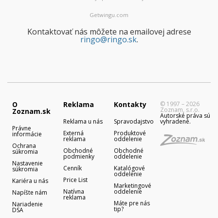
Getwingu.com
Kontaktovať nás môžete na emailovej adrese
ringo@ringo.sk
.
O
Reklama
Kontakty
© 1997 – 2026
Zoznam, s.r.o.
Zoznam.sk
Autorské práva sú
Reklama u nás
Spravodajstvo
vyhradené.
Právne
Externá
Produktové
informácie
reklama
oddelenie
Ochrana
Obchodné
Obchodné
súkromia
podmienky
oddelenie
Nastavenie
Cenník
Katalógové
súkromia
oddelenie
Price List
Kariéra u nás
Marketingové
Natívna
oddelenie
Napíšte nám
reklama
Máte pre nás
Nariadenie
tip?
DSA