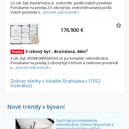
2,5 izb. byt, Komárnická ul. zrekonštr. podľa Vašich predstáv
Ponúkame na predaj 2,5 izbový byt, zrekonštruovaný podľa
Vašich predstáv v...
pozrieť celý inzerát »
176.900 €
2
3-izbový byt , Bratislava, 66m
Predaj
3 izb. byt, SEDMOKRÁSKOVA ul. po komplet. rekonštrukcii
Ponúkame na predaj 3 izbový byt v tichom a zelenom prostredí
v...
pozrieť celý inzerát »
Zobraz všetky v lokalite Bratislava » (1552
inzerátov)
Nové trendy v bývaní
Starší byt po kompletnej
rekonštrukcii: Zmena dispozície a
jemne industriálny vzhľad