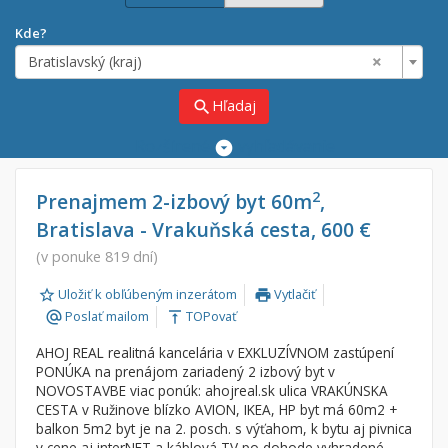
Kde?
×
Bratislavský (kraj)
Hľadaj
search
Rozšírené
vyhľadávanie
Cena
Predaj
2
Prenajmem 2-izbový byt 60m
,
Bratislava - Vrakuňská cesta, 600 €
Prenájom
Od:
€
(v ponuke 819 dní)
Uložiť k obľúbeným inzerátom
Vytlačiť
Do:
€
print
Poslať mailom
TOPovať
alternate_email
vertical_align_top
AHOJ REAL realitná kancelária v EXKLUZÍVNOM zastúpení
Lokalita
PONÚKA na prenájom zariadený 2 izbový byt v
×
NOVOSTAVBE viac ponúk: ahojreal.sk ulica VRAKÚNSKA
×
Bratislavský (kraj)
CESTA v Ružinove blízko AVION, IKEA, HP byt má 60m2 +
balkon 5m2 byt je na 2. posch. s výťahom, k bytu aj pivnica
v cene aj interNET a káblová TV po dohode vyhradené