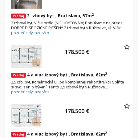
2
2-izbový byt , Bratislava, 57m
Predaj
2 izbový byt, Vlčie hrdlo (NIE UBYTOVŇA) Ponúkame na predaj
DOBRE DISPOZIČNE RIEŠENÝ 2 izbový byt v Ružinove, ul. Vlčie...
pozrieť celý inzerát »
178.500 €
2
4 a viac izbový byt , Bratislava, 62m
Predaj
2,5 izb. byt, Komárnická ul. po kompletnej rekonštrukcii Splňte
si svoj sen o bývaní! Tento 2,5 izbový byt v Ružinove...
pozrieť celý inzerát »
178.500 €
2
4 a viac izbový byt , Bratislava, 62m
Predaj