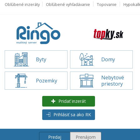
Obľúbené inzeráty
Obľúbené vyhľadávanie
Topovanie
Hypokal
Byty
Domy
Nebytové
Pozemky
priestory
Pridať inzerát
Prihlásiť sa ako RK
Predaj
Prenájom