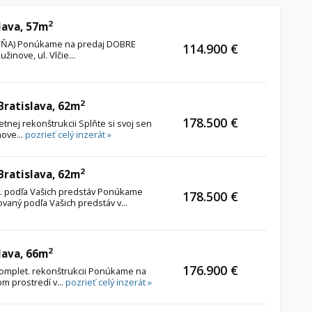
2
lava, 57m
TOVŇA) Ponúkame na predaj DOBRE
114.900 €
inove, ul. Vlčie...
2
 Bratislava, 62m
178.500 €
etnej rekonštrukcii Splňte si svoj sen
nove...
pozrieť celý inzerát »
2
 Bratislava, 62m
štr. podľa Vašich predstáv Ponúkame
178.500 €
ovaný podľa Vašich predstáv v...
2
lava, 66m
176.900 €
komplet. rekonštrukcii Ponúkame na
om prostredí v...
pozrieť celý inzerát »