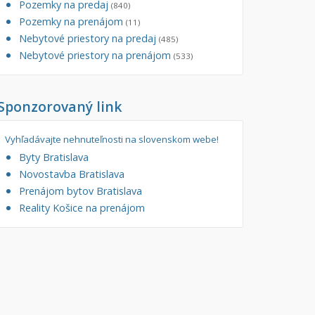
Pozemky na predaj
(840)
tory
Pozemky na prenájom
Filtre
(11)
Nebytové priestory na predaj
Administratívne, obchodné
Súkromná inzercia
(485)
Nebytové priestory na prenájom
(533)
né
Ponuka RK
auračné
Len s fotkou
Sponzorovaný link
ráž, garážové státie
Novostavba
Vyhľadávajte nehnuteľnosti na slovenskom webe!
Byty Bratislava
Novostavba Bratislava
Prenájom bytov Bratislava
Reality Košice na prenájom