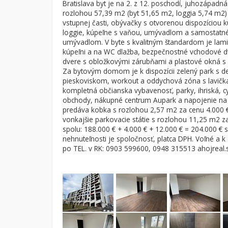
Bratislava byt je na 2. z 12. poschodí, juhozápadná
rozlohou 57,39 m2 (byt 51,65 m2, loggia 5,74 m2)
Byt
Dom
vstupnej časti, obývačky s otvorenou dispozíciou k
Garsónky
Vila
loggie, kúpeľne s vaňou, umývadlom a samostat
umývadlom. V byte s kvalitným štandardom je lami
Dvojgarsónky
Chalupa
kúpeľni a na WC dlažba, bezpečnostné vchodové dv
1-izbové
dvere s obložkovými zárubňami a plastové okná s
Za bytovým domom je k dispozícii zelený park s d
2-izbové
pieskoviskom, workout a oddychová zóna s lavičkam
kompletná občianska vybavenosť, parky, ihriská, cyk
3-izbové
obchody, nákupné centrum Aupark a napojenie na d
4 a viac izbové byty
predáva kobka s rozlohou 2,57 m2 za cenu 4.000 €
vonkajšie parkovacie státie s rozlohou 11,25 m2 z
spolu: 188.000 € + 4.000 € + 12.000 € = 204.000 €
nehnuteľnosti je spoločnosť, platca DPH. Voľné a k 
po TEL. v RK: 0903 599600, 0948 315513 ahojreal.