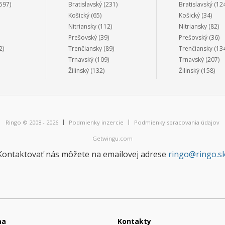
597)
Bratislavský
(231)
Bratislavský
(124
Košický
(65)
Košický
(34)
Nitriansky
(112)
Nitriansky
(82)
Prešovský
(39)
Prešovský
(36)
2)
Trenčiansky
(89)
Trenčiansky
(134
Trnavský
(109)
Trnavský
(207)
Žilinský
(132)
Žilinský
(158)
Ringo © 2008 - 2026
Podmienky inzercie
Podmienky spracovania údajov
Getwingu.com
Kontaktovať nás môžete na emailovej adrese
ringo@ringo.s
ma
Kontakty