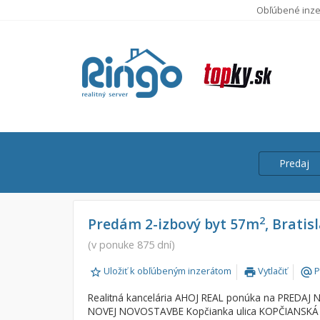
Obľúbené inze
Predaj
Cena
Predaj
2
Predám 2-izbový byt 57m
, Bratis
Prenájom
(v ponuke 875 dní)
Od:
Uložiť k obľúbeným inzerátom
Vytlačiť
P
print
alternate_email
Do:
Realitná kancelária AHOJ REAL ponúka na PREDAJ N
NOVEJ NOVOSTAVBE Kopčianka ulica KOPČIANSKÁ za