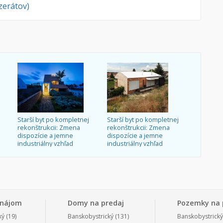
nzerátov)
Starší byt po kompletnej
Starší byt po kompletnej
rekonštrukcii: Zmena
rekonštrukcii: Zmena
dispozície a jemne
dispozície a jemne
industriálny vzhľad
industriálny vzhľad
enájom
Domy na predaj
Pozemky na 
ký
(19)
Banskobystrický
(131)
Banskobystrický