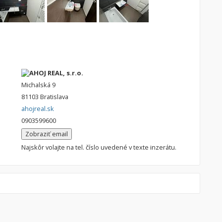
AHOJ REAL, s.r.o.
Michalská 9
81103 Bratislava
ahojreal.sk
0903599600
Zobraziť email
Najskôr volajte na tel. číslo uvedené v texte inzerátu.