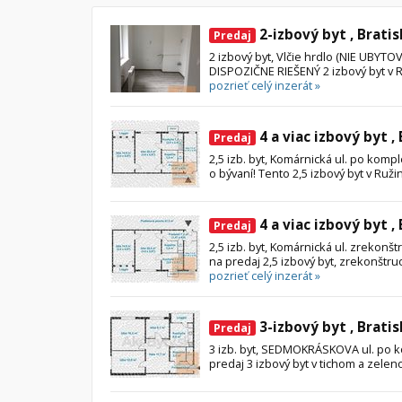
2-izbový byt , Bratis
Predaj
2 izbový byt, Vlčie hrdlo (NIE UBY
DISPOZIČNE RIEŠENÝ 2 izbový byt v Ruž
pozrieť celý inzerát »
4 a viac izbový byt ,
Predaj
2,5 izb. byt, Komárnická ul. po kompl
o bývaní! Tento 2,5 izbový byt v Ruži
4 a viac izbový byt ,
Predaj
2,5 izb. byt, Komárnická ul. zrekon
na predaj 2,5 izbový byt, zrekonštru
pozrieť celý inzerát »
3-izbový byt , Bratis
Predaj
3 izb. byt, SEDMOKRÁSKOVA ul. po 
predaj 3 izbový byt v tichom a zelen