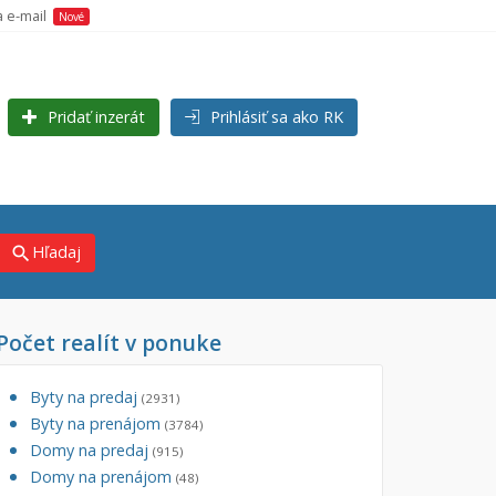
a e-mail
Nové
Pridať inzerát
Prihlásiť sa ako RK
Hľadaj
search
Počet realít v ponuke
×
×
j)
Byty na predaj
(2931)
Byty na prenájom
(3784)
Domy na predaj
(915)
Domy na prenájom
(48)