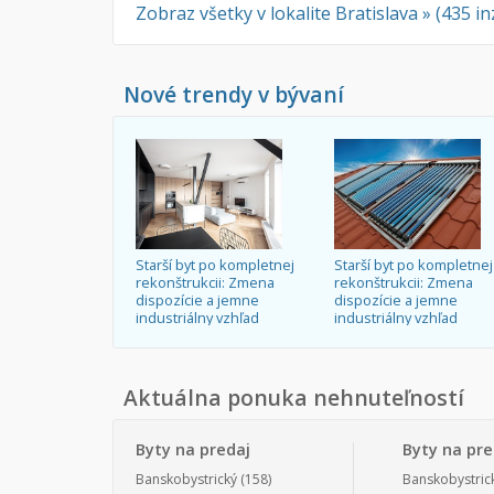
Zobraz všetky v lokalite Bratislava » (435 i
Nové trendy v bývaní
Starší byt po kompletnej
Starší byt po kompletnej
rekonštrukcii: Zmena
rekonštrukcii: Zmena
dispozície a jemne
dispozície a jemne
industriálny vzhľad
industriálny vzhľad
Aktuálna ponuka nehnuteľností
Byty na predaj
Byty na pr
Banskobystrický
(158)
Banskobystric