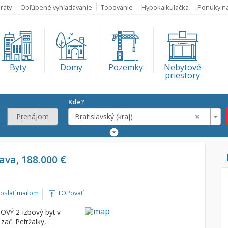
ráty
Obľúbené vyhľadávanie
Topovanie
Hypokalkulačka
Ponuky n
Byty
Domy
Pozemky
Nebytové
priestory
Kde?
×
Prenájom
Bratislavský (kraj)
Rozšírené
vyhľadávanie
Lokalita
lava, 188.000 €
Bratislavský (kra
€
oslať mailom
TOPovať
vertical_align_top
€
OVÝ 2-izbový byt v
č. Petržalky,