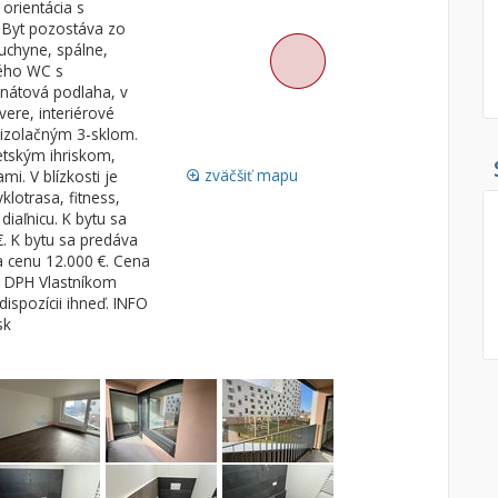
 orientácia s
 Byt pozostáva zo
Pozemok
Nebytové pries
uchyne, spálne,
Stavebné pozemky
ného WC s
nátová podlaha, v
Bývanie a rekreácia
Skladové, výrob
ere, interiérové
Priemyselný pozemok
Rekreačné, rešt
 izolačným 3-sklom.
etským ihriskom,
Poľnohospodárske pozemky
Ga
zväčšiť mapu
i. V blízkosti je
loupe
Záhrada
lotrasa, fitness,
iaľnicu. K bytu sa
Iný poľnohospodársky pozemok
. K bytu sa predáva
a cenu 12.000 €. Cena
 s DPH Vlastníkom
dispozícii ihneď. INFO
Hľadaj
search
sk
Uložiť vyhľadávanie
|
Zasielať na email
alternate_email
Zatvoriť vyhľadávanie