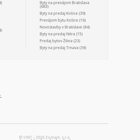
)
Byty na prenájom Bratislava
(683)
Byty na predaj Košice
(39)
Prenájom bytu Košice
(16)
Novostavby v Bratislave
(84)
)
Byty na predaj Nitra
(15)
Predaj bytov Žilina
(23)
Byty na predaj Trnava
(39)
k
.
© 1997 – 2026 Zoznam, s.r.o.