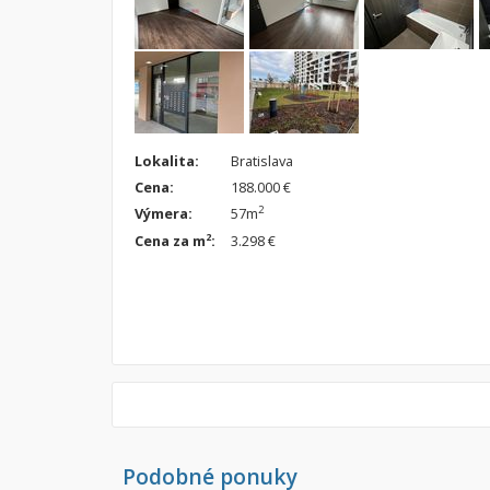
Lokalita:
Bratislava
Cena:
188.000 €
2
Výmera:
57m
2
Cena za m
:
3.298 €
Podobné ponuky