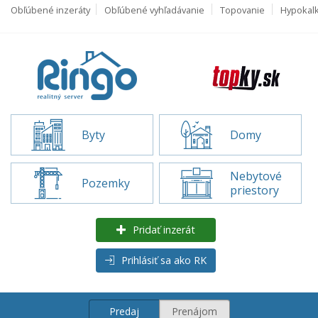
Obľúbené inzeráty
Obľúbené vyhľadávanie
Topovanie
Hypokal
Byty
Domy
Nebytové
Pozemky
priestory
Pridať inzerát
Prihlásiť sa ako RK
Predaj
Prenájom