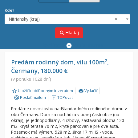
Kde?
×
Nitriansky (kraj)
Hľadaj
search
Rozšírené
vyhľadávanie
Cena
Predaj
2
Predám rodinný dom, vilu 100m
,
Čermany, 180.000 €
Prenájom
Od:
€
(v ponuke 1028 dní)
Uložiť k obľúbeným inzerátom
Vytlačiť
Do:
€
print
Poslať mailom
TOPovať
alternate_email
vertical_align_top
Predáme novostavbu nadštandardného rodinného domu v
Lokalita
obci Čermany. Dom sa nachádza v tichej časti obce (na
×
okraji), je jednopodlažný, 4-izbový, zastavaná plocha 120
×
Nitriansky (kraj)
m2. Krytá terasa 70 m2, kryté parkovanie pre dve autá.
Pozemok má výmeru 528 m2, šírka 17 m. IS - voda,
elektrina, plyn, kanalizácia, krb. Najnovší smart home