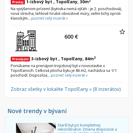
2
1-izbový byt , Topoľčany, 30m
Predaj
Na vyvýšenom prízemí (bytovka nemá výťah - je 2. poschodová),
nová strecha, tehlové hrubé obvodové múry, veľmi tichý oproti
klasickým...
pozrieť celý inzerát »
600 €
2
3-izbový byt , Topoľčany, 84m
Prenájom
Ponúkame na prenájom trojizbový byt v novostavbe v
Topoľčanoch. Celková plocha bytu je 86 m2, nachádza sa 1/1
poschodí. Dispozícia...
pozrieť celý inzerát »
Zobraz všetky v lokalite Topoľčany » (8 inzerátov)
Nové trendy v bývaní
Starší byt po kompletnej
rekonštrukcii: Zmena dispozície a