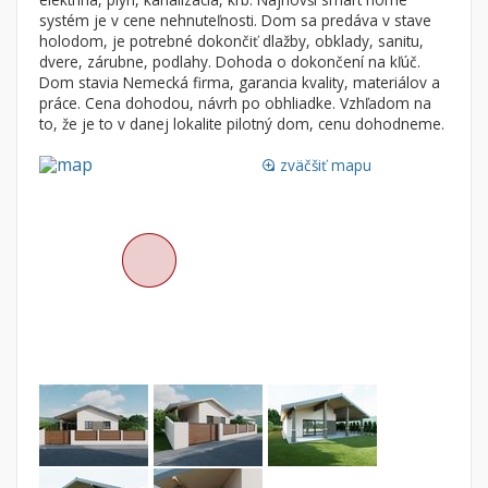
Byt
Dom
systém je v cene nehnuteľnosti. Dom sa predáva v stave
holodom, je potrebné dokončiť dlažby, obklady, sanitu,
Garsónky
Vila
dvere, zárubne, podlahy. Dohoda o dokončení na kľúč.
Dvojgarsónky
Chalupa
Dom stavia Nemecká firma, garancia kvality, materiálov a
práce. Cena dohodou, návrh po obhliadke. Vzhľadom na
1-izbové
to, že je to v danej lokalite pilotný dom, cenu dohodneme.
2-izbové
zväčšiť mapu
loupe
3-izbové
4 a viac izbové byty
Pozemok
Stavebné pozemky
Bývanie a rekreácia
Priemyselný pozemok
Poľnohospodárske pozemky
Záhrada
Iný poľnohospodársky pozemok