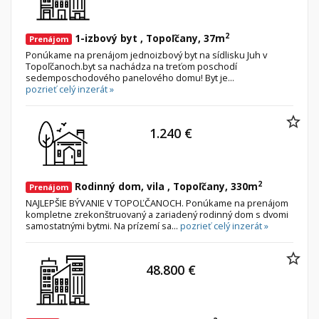
2
1-izbový byt , Topoľčany, 37m
Prenájom
Ponúkame na prenájom jednoizbový byt na sídlisku Juh v
Topoľčanoch.byt sa nachádza na treťom poschodí
sedemposchodového panelového domu! Byt je...
pozrieť celý inzerát »
1.240 €
2
Rodinný dom, vila , Topoľčany, 330m
Prenájom
NAJLEPŠIE BÝVANIE V TOPOĽČANOCH. Ponúkame na prenájom
kompletne zrekonštruovaný a zariadený rodinný dom s dvomi
samostatnými bytmi. Na prízemí sa...
pozrieť celý inzerát »
48.800 €