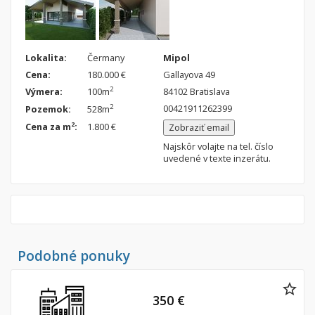
Nebytové priestory
Filtre
Administratívne, obchodné
Súkromná inzercia
Skladové, výrobné
Ponuka RK
Lokalita:
Čermany
Mipol
Cena:
180.000 €
Gallayova 49
Rekreačné, reštauračné
Len s fotkou
2
Výmera:
100m
84102 Bratislava
Garáž, garážové státie
Novostavba
00421911262399
2
Pozemok:
528m
2
Cena za m
:
1.800 €
Zobraziť email
Hľadaj
search
Najskôr volajte na tel. číslo
uvedené v texte inzerátu.
Uložiť vyhľadávanie
|
Zasielať na email
alternate_email
Zatvoriť vyhľadávanie
Podobné ponuky
350 €