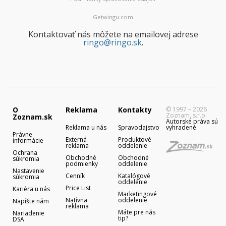
Getwingu.com
Kontaktovať nás môžete na emailovej adrese
ringo@ringo.sk
.
O
Reklama
Kontakty
© 1997 – 2026
Zoznam, s.r.o.
Zoznam.sk
Autorské práva sú
Reklama u nás
Spravodajstvo
vyhradené.
Právne
Externá
Produktové
informácie
reklama
oddelenie
Ochrana
Obchodné
Obchodné
súkromia
podmienky
oddelenie
Nastavenie
Cenník
Katalógové
súkromia
oddelenie
Price List
Kariéra u nás
Marketingové
Natívna
oddelenie
Napíšte nám
reklama
Máte pre nás
Nariadenie
tip?
DSA