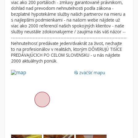
viac ako 200 portáloch - zmluvy garantované právnikom,
Nebytové priestory
Filtre
dohľad nad prevodom nehnuteľnosti podľa zákona -
bezplatné hypotekárne služby našich partnerov na mieru a
Administratívne, obchodné
Súkromná inzercia
s najlepšími podmienkami - na našom webe nájdete už
Skladové, výrobné
Ponuka RK
viac ako 2000 referencií našich spokojných klientov - naše
služby neustále zdokonaľujeme / zaujíma nás váš názor --
Rekreačné, reštauračné
Len s fotkou
---------------------------------------------------------------------------
Garáž, garážové státie
Novostavba
Nehnuteľnosť predávate jeden/dvakrát za život, nechajte
to na profesionálov v realitách, ktorým DÔVERUJÚ TISÍCE
PREDÁVAJÚCICH PO CELOM SLOVENSKU - u nás nájdete
2000 aktuálnych ponúk.
Hľadaj
search
zväčšiť mapu
loupe
Uložiť vyhľadávanie
|
Zasielať na email
alternate_email
Zatvoriť vyhľadávanie