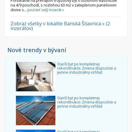
Ponúkame na prenájom trojizbový byt v osobnom vlastníctve
na 4/9 poschodí, s rozlohou 63 m2 v zateplenom panelovom
dome s...
pozrieť celý inzerát »
Zobraz všetky v lokalite Banská Štiavnica » (2
inzerátov)
Nové trendy v bývaní
Starší byt po kompletnej
rekonštrukcii: Zmena dispozície a
jemne industriálny vzhľad
Starší byt po kompletnej
rekonštrukcii: Zmena dispozície a
jemne industriálny vzhľad
Starší byt po kompletnej