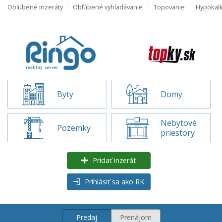
Obľúbené inzeráty
Obľúbené vyhľadávanie
Topovanie
Hypokal
Byty
Domy
Nebytové
Pozemky
priestory
Pridať inzerát
Prihlásiť sa ako RK
Predaj
Prenájom