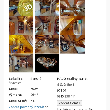
Lokalita:
Banská
HALO reality, s.r.o.
Štiavnica
G.Švéniho 8
Cena:
600 €
971 01
2
Výmera:
96m
0915 238 411
2
Cena za m
:
6 €
Zobraziť email
Zobraz pôvodný inzerát
na
Najskôr volajte na tel. číslo