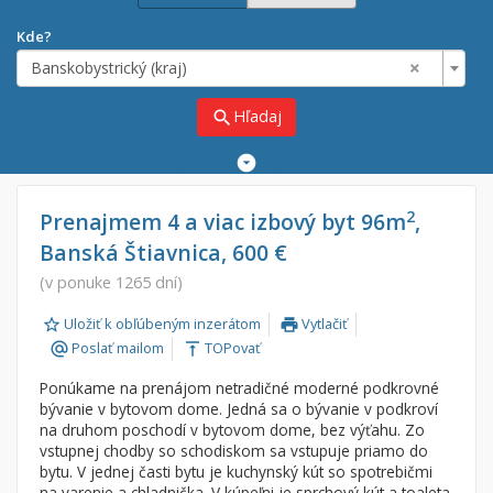
Kde?
×
Banskobystrický (kraj)
Hľadaj
search
Rozšírené
vyhľadávanie
Cena
Predaj
2
Prenajmem 4 a viac izbový byt 96m
,
Banská Štiavnica, 600 €
Prenájom
Od:
€
(v ponuke 1265 dní)
Uložiť k obľúbeným inzerátom
Vytlačiť
Do:
€
print
Poslať mailom
TOPovať
alternate_email
vertical_align_top
Ponúkame na prenájom netradičné moderné podkrovné
Lokalita
bývanie v bytovom dome. Jedná sa o bývanie v podkroví
×
na druhom poschodí v bytovom dome, bez výťahu. Zo
×
Banskobystrický (kraj)
vstupnej chodby so schodiskom sa vstupuje priamo do
bytu. V jednej časti bytu je kuchynský kút so spotrebičmi
na varenie a chladnička. V kúpeľni je sprchový kút a toaleta.