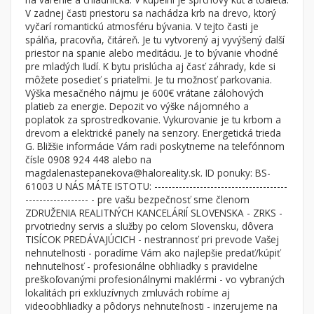
Byt
Dom
V zadnej časti priestoru sa nachádza krb na drevo, ktorý
vyčarí romantickú atmosféru bývania. V tejto časti je
Garsónky
Vila
spálňa, pracovňa, čitáreň. Je tu vytvorený aj vyvýšený ďalší
Dvojgarsónky
Chalupa
priestor na spanie alebo meditáciu. Je to bývanie vhodné
pre mladých ľudí. K bytu prislúcha aj časť záhrady, kde si
1-izbové
môžete posedieť s priateľmi. Je tu možnosť parkovania.
Výška mesačného nájmu je 600€ vrátane zálohových
2-izbové
platieb za energie. Depozit vo výške nájomného a
3-izbové
poplatok za sprostredkovanie. Vykurovanie je tu krbom a
drevom a elektrické panely na senzory. Energetická trieda
4 a viac izbové byty
G. Bližšie informácie Vám radi poskytneme na telefónnom
čísle 0908 924 448 alebo na
magdalenastepanekova@haloreality.sk. ID ponuky: BS-
Pozemok
61003 U NÁS MÁTE ISTOTU: --------------------------------------
Stavebné pozemky
------------------ - pre vašu bezpečnosť sme členom
Bývanie a rekreácia
ZDRUŽENIA REALITNÝCH KANCELÁRIÍ SLOVENSKA - ZRKS -
prvotriedny servis a služby po celom Slovensku, dôvera
Priemyselný pozemok
TISÍCOK PREDÁVAJÚCICH - nestrannosť pri prevode Vašej
nehnuteľnosti - poradíme Vám ako najlepšie predať/kúpiť
Poľnohospodárske pozemky
nehnuteľnosť - profesionálne obhliadky s pravidelne
Záhrada
preškoľovanými profesionálnymi maklérmi - vo vybraných
lokalitách pri exkluzívnych zmluvách robíme aj
Iný poľnohospodársky pozemok
videoobhliadky a pôdorys nehnuteľnosti - inzerujeme na