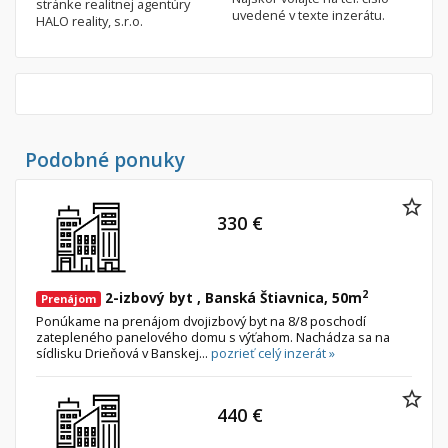
stránke realitnej agentúry
uvedené v texte inzerátu.
HALO reality, s.r.o.
Podobné ponuky
330 €
2
2-izbový byt , Banská Štiavnica, 50m
Prenájom
Ponúkame na prenájom dvojizbový byt na 8/8 poschodí
zatepleného panelového domu s výťahom. Nachádza sa na
sídlisku Drieňová v Banskej...
pozrieť celý inzerát »
440 €