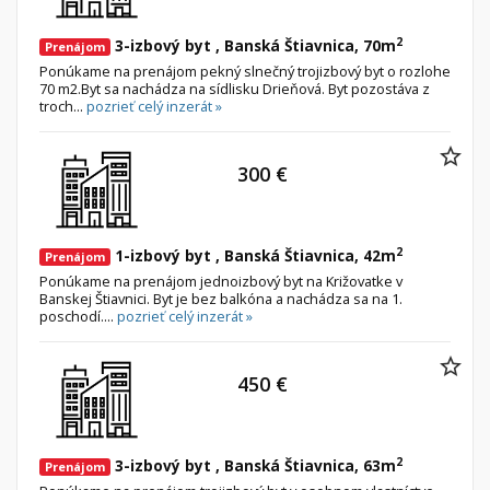
2
3-izbový byt , Banská Štiavnica, 70m
Prenájom
Ponúkame na prenájom pekný slnečný trojizbový byt o rozlohe
70 m2.Byt sa nachádza na sídlisku Drieňová. Byt pozostáva z
troch...
pozrieť celý inzerát »
300 €
2
1-izbový byt , Banská Štiavnica, 42m
Prenájom
Ponúkame na prenájom jednoizbový byt na Križovatke v
Banskej Štiavnici. Byt je bez balkóna a nachádza sa na 1.
poschodí....
pozrieť celý inzerát »
450 €
2
3-izbový byt , Banská Štiavnica, 63m
Prenájom