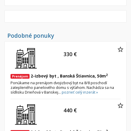
Podobné ponuky
330 €
2
2-izbový byt , Banská Štiavnica, 50m
Prenájom
Ponúkame na prenájom dvojizbový byt na 8/8 poschodí
zatepleného panelového domu s výťahom. Nachádza sa na
sídlisku Drieňová v Banskej...
pozrieť celý inzerát »
440 €