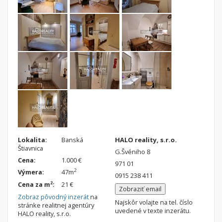
Lokalita:
Banská
HALO reality, s.r.o.
Štiavnica
G.Švéniho 8
Cena:
1.000 €
971 01
2
Výmera:
47m
0915 238 411
2
Cena za m
:
21 €
Zobraziť email
Zobraz pôvodný inzerát
na
Najskôr volajte na tel. číslo
stránke realitnej agentúry
uvedené v texte inzerátu.
HALO reality, s.r.o.