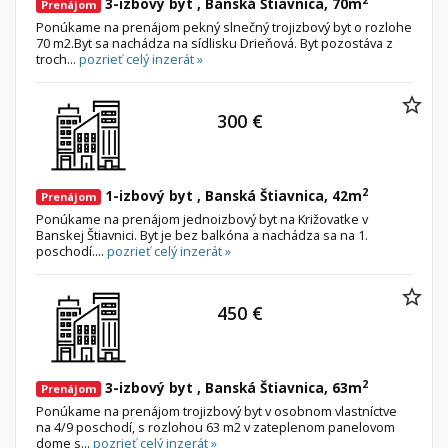
2
3-izbový byt , Banská Štiavnica, 70m
Prenájom
Ponúkame na prenájom pekný slnečný trojizbový byt o rozlohe
70 m2.Byt sa nachádza na sídlisku Drieňová. Byt pozostáva z
troch...
pozrieť celý inzerát »
300 €
2
1-izbový byt , Banská Štiavnica, 42m
Prenájom
Ponúkame na prenájom jednoizbový byt na Križovatke v
Banskej Štiavnici. Byt je bez balkóna a nachádza sa na 1.
poschodí....
pozrieť celý inzerát »
450 €
2
3-izbový byt , Banská Štiavnica, 63m
Prenájom
Ponúkame na prenájom trojizbový byt v osobnom vlastníctve
na 4/9 poschodí, s rozlohou 63 m2 v zateplenom panelovom
dome s...
pozrieť celý inzerát »