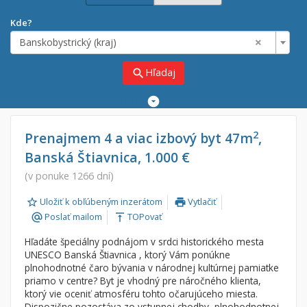
Kde?
×
Banskobystrický (kraj)
Hľadaj
search
Rozšírené
vyhľadávanie
Cena
Predaj
2
Prenajmem 4 a viac izbový byt 47m
,
Banská Štiavnica, 1.000 €
Prenájom
Od:
€
(v ponuke 1266 dní)
Uložiť k obľúbeným inzerátom
Vytlačiť
Do:
€
print
Poslať mailom
TOPovať
alternate_email
vertical_align_top
Hľadáte špeciálny podnájom v srdci historického mesta
Lokalita
UNESCO Banská Štiavnica , ktorý Vám ponúkne
×
plnohodnotné čaro bývania v národnej kultúrnej pamiatke
×
Banskobystrický (kraj)
priamo v centre? Byt je vhodný pre náročného klienta,
ktorý vie oceniť atmosféru tohto očarujúceho miesta.
Dispozične pozostáva zo vstupnej chodby, plnohodnotnej