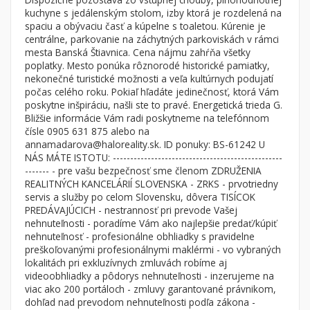
Byt
Dom
kuchyne s jedálenským stolom, izby ktorá je rozdelená na
spaciu a obývaciu časť a kúpelne s toaletou. Kúrenie je
Garsónky
Vila
centrálne, parkovanie na záchytných parkoviskách v rámci
Dvojgarsónky
Chalupa
mesta Banská Štiavnica. Cena nájmu zahŕňa všetky
poplatky. Mesto ponúka rôznorodé historické pamiatky,
1-izbové
nekonečné turistické možnosti a veľa kultúrnych podujatí
počas celého roku. Pokiaľ hľadáte jedinečnosť, ktorá Vám
2-izbové
poskytne inšpiráciu, našli ste to pravé. Energetická trieda G.
3-izbové
Bližšie informácie Vám radi poskytneme na telefónnom
čísle 0905 631 875 alebo na
4 a viac izbové byty
annamadarova@haloreality.sk. ID ponuky: BS-61242 U
NÁS MÁTE ISTOTU: -------------------------------------------------
------- - pre vašu bezpečnosť sme členom ZDRUŽENIA
Pozemok
REALITNÝCH KANCELÁRIÍ SLOVENSKA - ZRKS - prvotriedny
Stavebné pozemky
servis a služby po celom Slovensku, dôvera TISÍCOK
Bývanie a rekreácia
PREDÁVAJÚCICH - nestrannosť pri prevode Vašej
nehnuteľnosti - poradíme Vám ako najlepšie predať/kúpiť
Priemyselný pozemok
nehnuteľnosť - profesionálne obhliadky s pravidelne
preškoľovanými profesionálnymi maklérmi - vo vybraných
Poľnohospodárske pozemky
lokalitách pri exkluzívnych zmluvách robíme aj
Záhrada
videoobhliadky a pôdorys nehnuteľnosti - inzerujeme na
viac ako 200 portáloch - zmluvy garantované právnikom,
Iný poľnohospodársky pozemok
dohľad nad prevodom nehnuteľnosti podľa zákona -