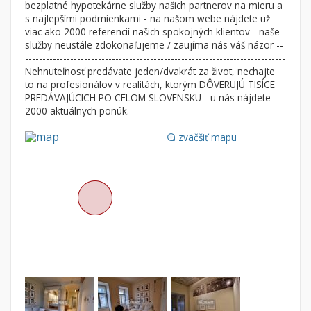
bezplatné hypotekárne služby našich partnerov na mieru a
Nebytové priestory
Filtre
s najlepšími podmienkami - na našom webe nájdete už
viac ako 2000 referencií našich spokojných klientov - naše
Administratívne, obchodné
Súkromná inzercia
služby neustále zdokonaľujeme / zaujíma nás váš názor --
Skladové, výrobné
Ponuka RK
---------------------------------------------------------------------------
Nehnuteľnosť predávate jeden/dvakrát za život, nechajte
Rekreačné, reštauračné
Len s fotkou
to na profesionálov v realitách, ktorým DÔVERUJÚ TISÍCE
Garáž, garážové státie
Novostavba
PREDÁVAJÚCICH PO CELOM SLOVENSKU - u nás nájdete
2000 aktuálnych ponúk.
zväčšiť mapu
Hľadaj
loupe
search
Uložiť vyhľadávanie
|
Zasielať na email
alternate_email
Zatvoriť vyhľadávanie