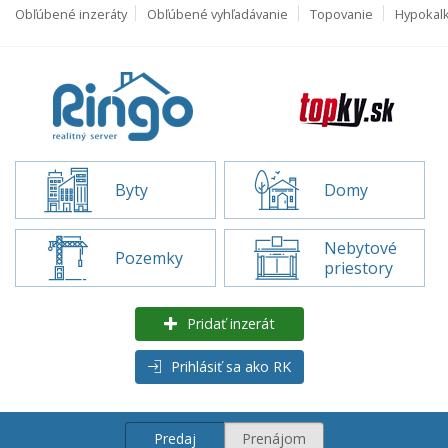
Obľúbené inzeráty
Obľúbené vyhľadávanie
Topovanie
Hypokal
Byty
Domy
Nebytové
Pozemky
priestory
Pridať inzerát
Prihlásiť sa ako RK
Predaj
Prenájom