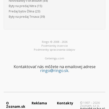
Novostavby v Bratislave
(84)
Byty na predaj Nitra
(15)
Predaj bytov Žilina
(23)
Byty na predaj Trnava
(39)
Ringo © 2008 - 2026
Podmienky inzercie
Podmienky spracovania údajov
Getwingu.com
Kontaktovať nás môžete na emailovej adrese
ringo@ringo.sk
.
O
Reklama
Kontakty
© 1997 – 2026
Zoznam, s.r.o.
Zoznam.sk
Autorské práva sú