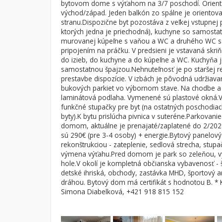
bytovom dome s výťahom na 3/7 poschodí. Orientá
východ/západ. Jeden balkón zo spálne je oriento
Byt
Dom
stranu.Dispozične byt pozostáva z veľkej vstupnej p
Garsónky
Vila
ktorých jedna je priechodná), kuchyne so samosta
murovanej kúpeľne s vaňou a WC a druhého WC 
Dvojgarsónky
Chalupa
pripojením na práčku. V predsieni je vstavaná skriň
1-izbové
do izieb, do kuchyne a do kúpeľne a WC. Kuchyňa j
samostatnou špajzou.Nehnuteľnosť je po staršej re
2-izbové
prestavbe dispozície. V izbách je pôvodná udržiav
bukových parkiet vo výbornom stave. Na chodbe a 
3-izbové
laminátová podlaha. Vymenené sú plastové okná.
4 a viac izbové byty
funkčné stupačky pre byt (na ostatných poschodia
byty).K bytu prislúcha pivnica v suteréne.Parkovani
domom, aktuálne je prenajaté/zaplatené do 2/20
sú 290€ (pre 3-4 osoby) + energie.Bytový panelový
rekonštrukciou - zateplenie, sedlová strecha, stup
výmena výťahu.Pred domom je park so zeleňou, v
hole.V okolí je kompletná občianska vybavenosť - š
detské ihriská, obchody, zastávka MHD, športový a
dráhou. Bytový dom má certifikát s hodnotou B. * 
Simona Diabelková, +421 918 815 152