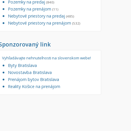
Pozemky na predaj
(840)
tory
Pozemky na prenájom
Filtre
(11)
Nebytové priestory na predaj
Administratívne, obchodné
Súkromná inzercia
(485)
Nebytové priestory na prenájom
(532)
né
Ponuka RK
auračné
Len s fotkou
Sponzorovaný link
ráž, garážové státie
Novostavba
Vyhľadávajte nehnuteľnosti na slovenskom webe!
Byty Bratislava
Novostavba Bratislava
Prenájom bytov Bratislava
Reality Košice na prenájom