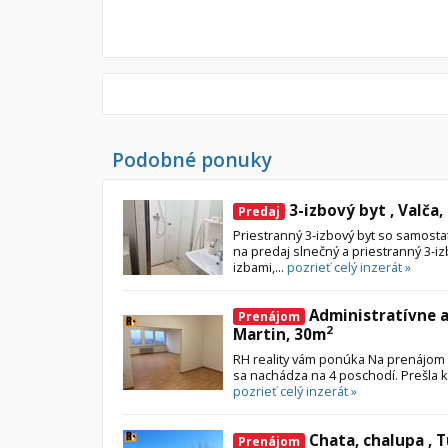
Podobné ponuky
3-izbový byt , Valča,
Predaj
Priestranný 3-izbový byt so samost
na predaj slnečný a priestranný 3-i
izbami,...
pozrieť celý inzerát »
Administratívne a
Prenájom
2
Martin, 30m
RH reality vám ponúka Na prenájom k
sa nachádza na 4 poschodí. Prešla k
pozrieť celý inzerát »
Chata, chalupa , 
Prenájom