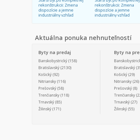
Starší byt po kompletnej
Starší byt po kompletnej
rekonštrukcii: Zmena
rekonštrukcii: Zmena
dispozície a jemne
dispozície a jemne
industriálny vzhľad
industriálny vzhľad
Aktuálna ponuka nehnuteľností
Byty na predaj
Byty na pr
Banskobystrický
(158)
Banskobystric
Bratislavský
(2130)
Bratislavský
(3
Košický
(92)
Košický
(29)
Nitriansky
(116)
Nitriansky
(26)
Prešovský
(58)
Prešovský
(8)
Trenčiansky
(118)
Trenčiansky
(2
Trnavský
(85)
Trnavský
(27)
Žilinský
(171)
Žilinský
(55)