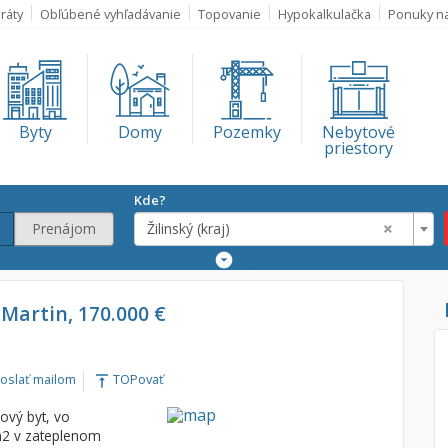
ráty
Obľúbené vyhľadávanie
Topovanie
Hypokalkulačka
Ponuky n
Byty
Domy
Pozemky
Nebytové
priestory
Kde?
×
Prenájom
Žilinský (kraj)
Rozšírené
vyhľadávanie
Lokalita
, Martin, 170.000 €
×
Žilinský (kraj)
€
oslať mailom
TOPovať
vertical_align_top
€
ový byt, vo
m2 v zateplenom