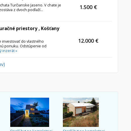
chata Turčianske Jaseno. V chate je
1.500 €
stáva z dvoch podlaží...
uračné priestory , Košťany
12.000 €
e investovať do vlastného
rnú ponuku. Odstúpenie od
ý inzerát »
ov)