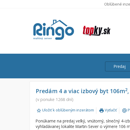
Obľúbené inze
Predaj
Cena
Predaj
2
Predám 4 a viac izbový byt 106m
Prenájom
(v ponuke 1268 dní)
Od:
Uložiť k obľúbeným inzerátom
Vytlačiť
P
print
alternate_email
Do:
Ponúkame na predaj veľký, vnútorný, slnečný 4-izb
vyhľadávanej lokalite Martin-Sever o výmere 106 