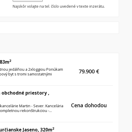
Najskôr volajte na tel. číslo uvedené v texte inzerátu.
2
 83m
atnou jedálňou a 2xloggiou Ponúkam
79.900 €
zbový byt s tromi samostatnými
 obchodné priestory ,
Cena dohodou
ancelárie Martin - Sever. Kancelária
ompletnou rekonštrukciou -...
2
Turčianske Jaseno, 320m