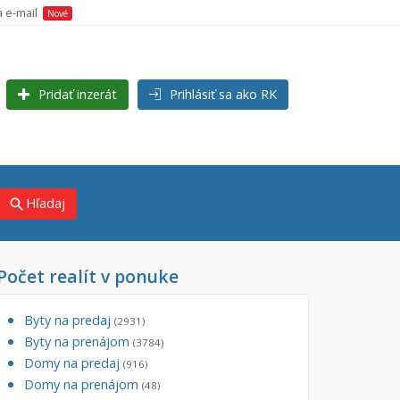
a e-mail
Nové
Pridať inzerát
Prihlásiť sa ako RK
Hľadaj
search
Počet realít v ponuke
×
Byty na predaj
(2931)
Byty na prenájom
(3784)
Domy na predaj
(916)
Domy na prenájom
(48)