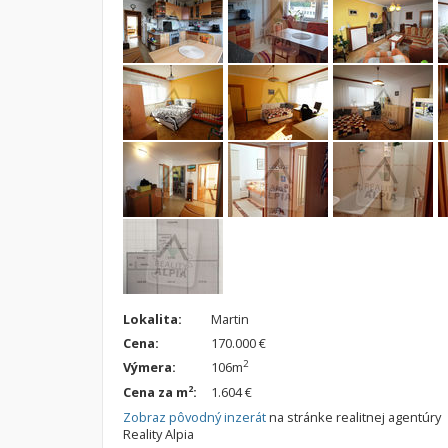
Lokalita:
Martin
Cena:
170.000 €
2
Výmera:
106m
2
Cena za m
:
1.604 €
Zobraz pôvodný inzerát
na stránke realitnej agentúry
Reality Alpia