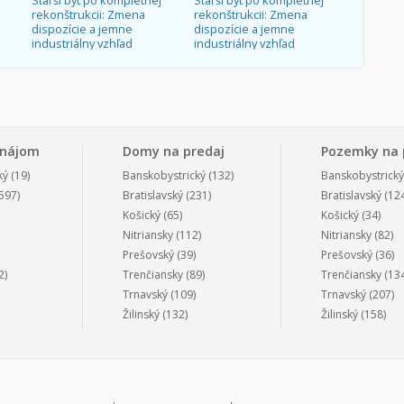
Starší byt po kompletnej
Starší byt po kompletnej
rekonštrukcii: Zmena
rekonštrukcii: Zmena
dispozície a jemne
dispozície a jemne
industriálny vzhľad
industriálny vzhľad
enájom
Domy na predaj
Pozemky na 
ký
(19)
Banskobystrický
(132)
Banskobystrický
597)
Bratislavský
(231)
Bratislavský
(124
Košický
(65)
Košický
(34)
Nitriansky
(112)
Nitriansky
(82)
Prešovský
(39)
Prešovský
(36)
2)
Trenčiansky
(89)
Trenčiansky
(134
Trnavský
(109)
Trnavský
(207)
Žilinský
(132)
Žilinský
(158)