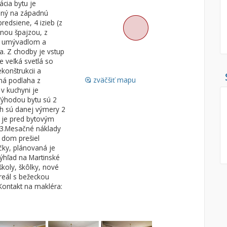
cia bytu je
vaný na západnú
Pozemok
Nebytové pries
redsiene, 4 izieb (z
Stavebné pozemky
tnou špajzou, z
s umývadlom a
Bývanie a rekreácia
Skladové, výrob
a. Z chodby je vstup
Priemyselný pozemok
Rekreačné, rešt
e veľká svetlá so
konštrukcii a
Poľnohospodárske pozemky
Ga
zväčšiť mapu
aná podlaha z
loupe
Záhrada
v kuchyni je
Výhodou bytu sú 2
Iný poľnohospodársky pozemok
ch sú danej výmery 2
e je pred bytovým
23.Mesačné náklady
 dom prešiel
Hľadaj
search
ačky, plánovaná je
ýhľad na Martinské
Uložiť vyhľadávanie
|
Zasielať na email
alternate_email
koly, škôlky, nové
Zatvoriť vyhľadávanie
reál s bežeckou
Kontakt na makléra: