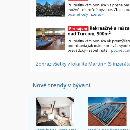
RH reality vám ponúka Na prenájom 
možné celoročné bývanie. Chata pozo
pozrieť celý inzerát »
Rekreačné a rešta
Prenájom
2
nad Turcom, 900m
RH reality vám ponúka Ak premýšľat
podnikania,tak máme pre vás výbo
prevádzky - zabehnuté...
pozrieť cel
Zobraz všetky v lokalite Martin » (5 inzerát
Nové trendy v bývaní