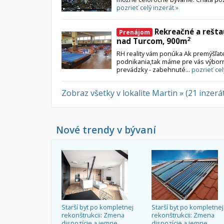
pozrieť celý inzerát »
Rekreačné a rešta
Prenájom
2
nad Turcom, 900m
RH reality vám ponúka Ak premýšľat
podnikania,tak máme pre vás výbo
prevádzky - zabehnuté...
pozrieť cel
Zobraz všetky v lokalite Martin » (21 inzerá
Nové trendy v bývaní
Starší byt po kompletnej
Starší byt po kompletnej
rekonštrukcii: Zmena
rekonštrukcii: Zmena
dispozície a jemne
dispozície a jemne