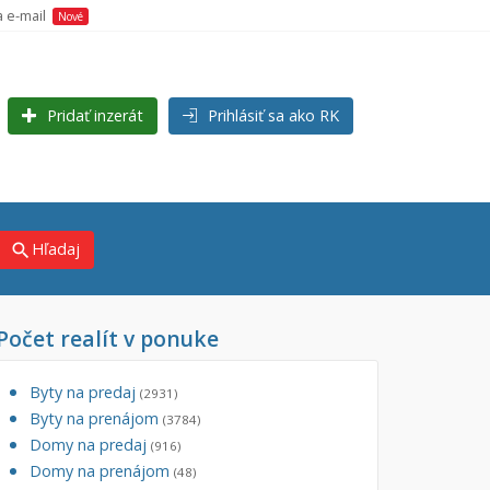
a e-mail
Nové
Pridať inzerát
Prihlásiť sa ako RK
Hľadaj
search
Počet realít v ponuke
×
Byty na predaj
(2931)
Byty na prenájom
(3784)
Domy na predaj
(916)
Domy na prenájom
(48)