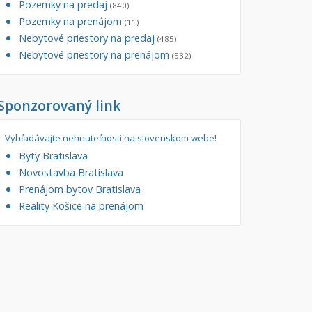
Pozemky na predaj
(840)
tory
Pozemky na prenájom
Filtre
(11)
Nebytové priestory na predaj
Administratívne, obchodné
Súkromná inzercia
(485)
Nebytové priestory na prenájom
(532)
né
Ponuka RK
auračné
Len s fotkou
Sponzorovaný link
ráž, garážové státie
Novostavba
Vyhľadávajte nehnuteľnosti na slovenskom webe!
Byty Bratislava
Novostavba Bratislava
Prenájom bytov Bratislava
Reality Košice na prenájom