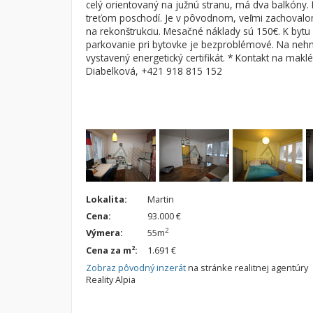
celý orientovaný na južnú stranu, má dva balkóny
treťom poschodí. Je v pôvodnom, veľmi zachovalo
Byt
Dom
na rekonštrukciu. Mesačné náklady sú 150€. K bytu p
Garsónky
Vila
parkovanie pri bytovke je bezproblémové. Na nehn
vystavený energetický certifikát. * Kontakt na makl
Dvojgarsónky
Chalupa
Diabelková, +421 918 815 152
1-izbové
2-izbové
3-izbové
4 a viac izbové byty
Lokalita:
Martin
Cena:
93.000 €
2
Výmera:
55m
2
Cena za m
:
1.691 €
Zobraz pôvodný inzerát
na stránke realitnej agentúry
Reality Alpia