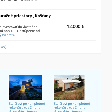
uračné priestory , Košťany
12.000 €
e investovať do vlastného
rnú ponuku. Odstúpenie od
ý inzerát »
tov)
Starší byt po kompletnej
Starší byt po kompletnej
rekonštrukcii: Zmena
rekonštrukcii: Zmena
dispozície a jemne
dispozície a jemne