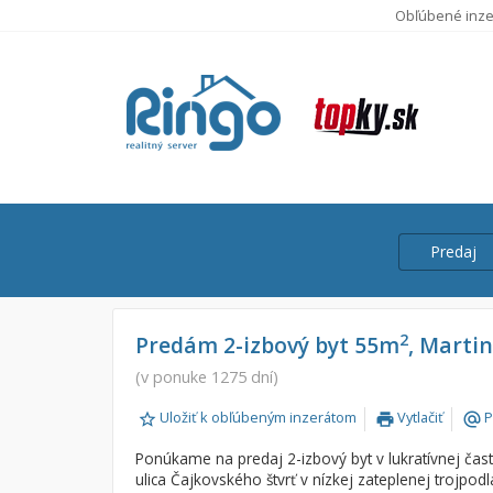
Obľúbené inze
Predaj
Cena
Predaj
2
Predám 2-izbový byt 55m
, Martin
Prenájom
(v ponuke 1275 dní)
Od:
Uložiť k obľúbeným inzerátom
Vytlačiť
P
print
alternate_email
Do:
Ponúkame na predaj 2-izbový byt v lukratívnej časti
ulica Čajkovského štvrť v nízkej zateplenej trojpodl