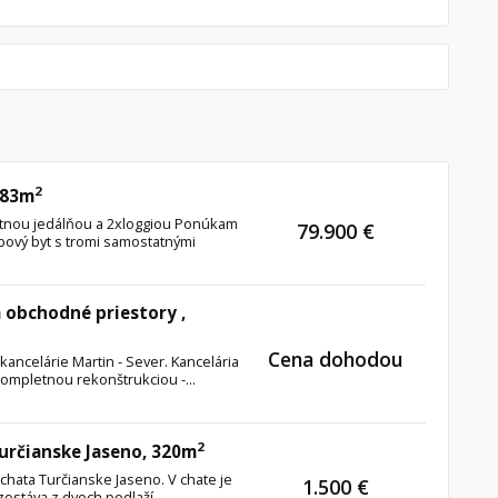
2
 83m
atnou jedálňou a 2xloggiou Ponúkam
79.900 €
zbový byt s tromi samostatnými
 obchodné priestory ,
Cena dohodou
ancelárie Martin - Sever. Kancelária
ompletnou rekonštrukciou -...
2
Turčianske Jaseno, 320m
chata Turčianske Jaseno. V chate je
1.500 €
stáva z dvoch podlaží...