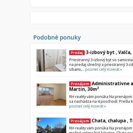
Podobné ponuky
3-izbový byt , Valča,
Predaj
Priestranný 3-izbový byt so samost
na predaj slnečný a priestranný 3-i
izbami,...
pozrieť celý inzerát »
Administratívne a
Prenájom
2
Martin, 30m
RH reality vám ponúka Na prenájom k
sa nachádza na 4 poschodí. Prešla k
pozrieť celý inzerát »
Chata, chalupa , 
Prenájom
RH reality vám ponúka Na prenájom 
možné celoročné bývanie. Chata pozo