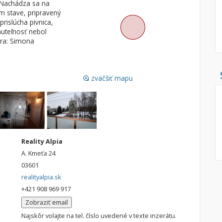
. Nachádza sa na
m stave, pripravený
Pozemok
Nebytové pries
rislúcha pivnica,
Stavebné pozemky
uteľnosť nebol
éra: Simona
Bývanie a rekreácia
Skladové, výrob
Priemyselný pozemok
Rekreačné, rešt
Poľnohospodárske pozemky
Ga
zväčšiť mapu
loupe
Záhrada
Iný poľnohospodársky pozemok
Hľadaj
search
Reality Alpia
A. Kmeťa 24
Uložiť vyhľadávanie
|
Zasielať na email
alternate_email
Zatvoriť vyhľadávanie
03601
realityalpia.sk
+421 908 969 917
Zobraziť email
Najskôr volajte na tel. číslo uvedené v texte inzerátu.