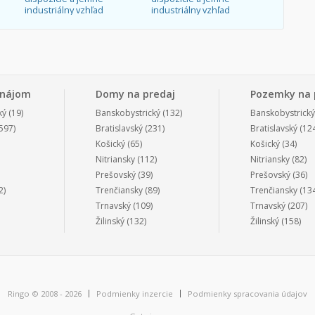
industriálny vzhľad
industriálny vzhľad
enájom
Domy na predaj
Pozemky na 
ký
(19)
Banskobystrický
(132)
Banskobystrický
597)
Bratislavský
(231)
Bratislavský
(124
Košický
(65)
Košický
(34)
Nitriansky
(112)
Nitriansky
(82)
Prešovský
(39)
Prešovský
(36)
2)
Trenčiansky
(89)
Trenčiansky
(134
Trnavský
(109)
Trnavský
(207)
Žilinský
(132)
Žilinský
(158)
Ringo © 2008 - 2026
Podmienky inzercie
Podmienky spracovania údajov