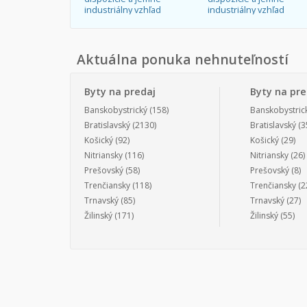
industriálny vzhľad
industriálny vzhľad
Aktuálna ponuka nehnuteľností
Byty na predaj
Byty na pr
Banskobystrický
(158)
Banskobystric
Bratislavský
(2130)
Bratislavský
(3
Košický
(92)
Košický
(29)
Nitriansky
(116)
Nitriansky
(26)
Prešovský
(58)
Prešovský
(8)
Trenčiansky
(118)
Trenčiansky
(2
Trnavský
(85)
Trnavský
(27)
Žilinský
(171)
Žilinský
(55)