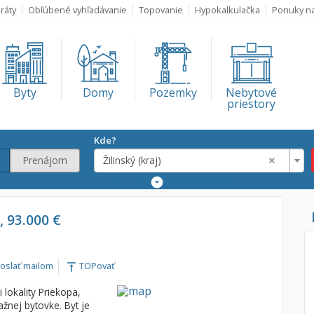
ráty
Obľúbené vyhľadávanie
Topovanie
Hypokalkulačka
Ponuky n
Byty
Domy
Pozemky
Nebytové
priestory
Kde?
×
Prenájom
Žilinský (kraj)
Rozšírené
vyhľadávanie
Lokalita
, 93.000 €
×
Žilinský (kraj)
€
oslať mailom
TOPovať
vertical_align_top
€
 lokality Priekopa,
ažnej bytovke. Byt je