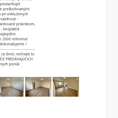
predať/kúpiť
ne preškoľovanými
 pri exkluzívnych
uteľnosti -
rantované právnikom,
- bezplatné
najlepšími
 2000 referencií
 zdokonaľujeme /
-------------------------
 za život, nechajte to
ISÍCE PREDÁVAJÚCICH
nych ponúk.