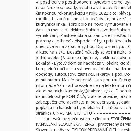
4. poschodí v 8 poschodovom bytovom dome. Byt
rekonštrukciou fasády, výťahu a vchodov. Nehnuteľ
Byt
Dom
čiastočnou rekonštrukciou v roku 2022 a to: plávaj
Garsónky
Vila
chodbe, bezpečnostné vchodové dvere, nové zástrč
kuchynská linka, jadro bolo na novo vymurované a 
Dvojgarsónky
Chalupa
časti sa menila aj elektroinštalácia a vodoinštalácia
1-izbové
vymaľovaný. Plastové okná sú samozrejmosťou. B
prázdny a je ihneď k dispozícii. K bytu prislúcha latk
2-izbové
orientovaný na západ a východ. Dispozícia bytu - 
a kúpelňa s WC. Mesačné náklady sú veľmi nízke: 
3-izbové
jednu osobu ( V tom je nájomné, elektrina a plyn )
4 a viac izbové byty
Lokalita - Bytový dom sa nachádza v lokalite ktorá 
kompletnú občiansku vybavenosť. V okolí nájdeme 
obchody, autobusovú zástavku, lekárov a pod. Do 
minút autom. Maklér odporúča túto ponuku. Energeti
informácie Vám radi poskytneme na telefónnom čí
alebo na michalkamensky@haloreality.sk. ID ponu
nehnuteľnosť je KONEČNÁ, vrátane provízie, právn
zabezpečeného advokátom, poradenstva, základ
poplatku na katastri a hypotekárnych služieb (viac
stránke). U NÁS MÁTE ISTOTU: ----------------------------
---- - pre vašu bezpečnosť sme členom ZDRUŽENI
KANCELÁRIÍ SLOVENSKA - ZRKS - prvotriedny servis
Slovensku, dôvera TISÍCOK PREDÁVAJÚCICH - nestr