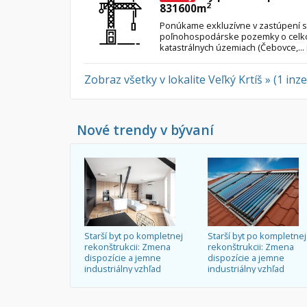
2
831600m
Ponúkame exkluzívne v zastúpení s
poľnohospodárske pozemky o celkov
katastrálnych územiach (Čebovce,...
Zobraz všetky v lokalite Veľký Krtíš » (1 inz
Nové trendy v bývaní
Starší byt po kompletnej
Starší byt po kompletnej
rekonštrukcii: Zmena
rekonštrukcii: Zmena
dispozície a jemne
dispozície a jemne
industriálny vzhľad
industriálny vzhľad