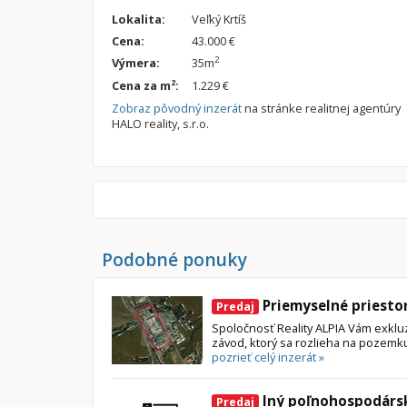
Lokalita:
Veľký Krtíš
Cena:
43.000 €
2
Výmera:
35m
2
Cena za m
:
1.229 €
Zobraz pôvodný inzerát
na stránke realitnej agentúry
HALO reality, s.r.o.
Podobné ponuky
Priemyselné priestor
Predaj
Spoločnosť Reality ALPIA Vám exklu
závod, ktorý sa rozlieha na pozemku
pozrieť celý inzerát »
Iný poľnohospodársk
Predaj