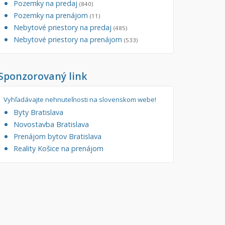
Pozemky na predaj
(840)
tory
Pozemky na prenájom
Filtre
(11)
Nebytové priestory na predaj
Administratívne, obchodné
Súkromná inzercia
(485)
Nebytové priestory na prenájom
(533)
né
Ponuka RK
auračné
Len s fotkou
Sponzorovaný link
ráž, garážové státie
Novostavba
Vyhľadávajte nehnuteľnosti na slovenskom webe!
Byty Bratislava
Novostavba Bratislava
Prenájom bytov Bratislava
Reality Košice na prenájom