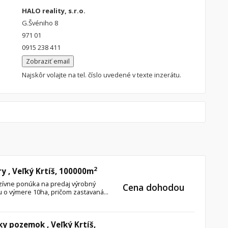
HALO reality, s.r.o.
G.Švéniho 8
971 01
0915 238 411
Zobraziť email
Najskôr volajte na tel. číslo uvedené v texte inzerátu.
2
y , Veľký Krtíš, 100000m
zívne ponúka na predaj výrobný
Cena dohodou
 o výmere 10ha, pričom zastavaná...
y pozemok , Veľký Krtíš,