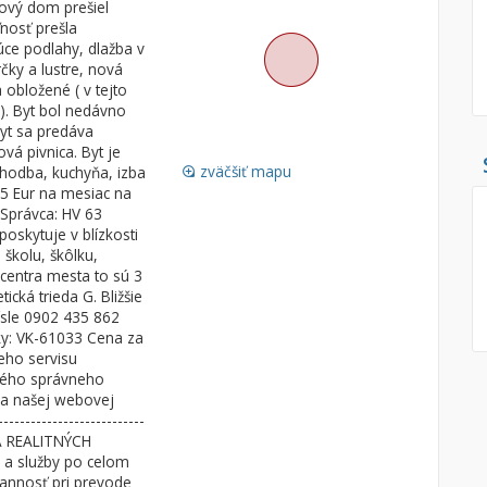
ový dom prešiel
nosť prešla
Pozemok
Nebytové pries
úce podlahy, dlažba v
Stavebné pozemky
ky a lustre, nová
obložené ( v tejto
Bývanie a rekreácia
Skladové, výrob
 ). Byt bol nedávno
Priemyselný pozemok
Rekreačné, rešt
yt sa predáva
ová pivnica. Byt je
Poľnohospodárske pozemky
Ga
zväčšiť mapu
Chodba, kuchyňa, izba
loupe
Záhrada
65 Eur na mesiac na
 Správca: HV 63
Iný poľnohospodársky pozemok
poskytuje v blízkosti
školu, škôlku,
centra mesta to sú 3
cká trieda G. Bližšie
Hľadaj
search
sle 0902 435 862
ky: VK-61033 Cena za
Uložiť vyhľadávanie
|
Zasielať na email
alternate_email
eho servisu
Zatvoriť vyhľadávanie
ného správneho
 na našej webovej
------------------------
A REALITNÝCH
 a služby po celom
annosť pri prevode