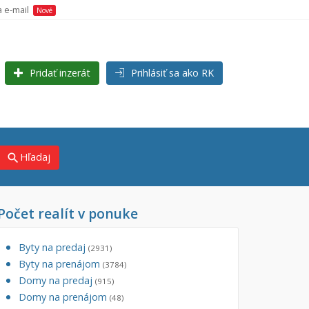
a e-mail
Nové
Pridať inzerát
Prihlásiť sa ako RK
Hľadaj
search
Počet realít v ponuke
×
×
 (kraj)
Byty na predaj
(2931)
Byty na prenájom
(3784)
Domy na predaj
(915)
Domy na prenájom
(48)