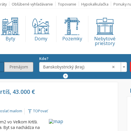
ráty
Obľúbené vyhľadávanie
Topovanie
Hypokalkulačka
Ponuky n
Byty
Domy
Pozemky
Nebytové
priestory
Kde?
×
Prenájom
Banskobystrický (kraj)
Rozšírené
vyhľadávanie
Lokalita
Krtíš, 43.000 €
Banskobystrický
€
oslať mailom
TOPovať
vertical_align_top
€
m2 vo Veľkom Krtíši.
a. Byt sa nachádza na