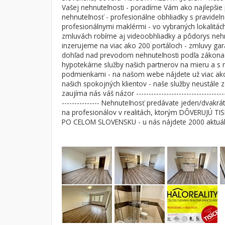
Vašej nehnuteľnosti - poradíme Vám ako najlepšie 
nehnuteľnosť - profesionálne obhliadky s pravidel
profesionálnymi maklérmi - vo vybraných lokalitách
zmluvách robíme aj videoobhliadky a pôdorys nehn
inzerujeme na viac ako 200 portáloch - zmluvy ga
dohľad nad prevodom nehnuteľnosti podľa zákona 
hypotekárne služby našich partnerov na mieru a s 
podmienkami - na našom webe nájdete už viac ako
našich spokojných klientov - naše služby neustále
zaujíma nás váš názor -------------------------------------
--------------- Nehnuteľnosť predávate jeden/dvakrát
na profesionálov v realitách, ktorým DÔVERUJÚ T
PO CELOM SLOVENSKU - u nás nájdete 2000 aktuál