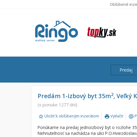
Obľúbené inze
Predaj
Cena
Predaj
2
Predám 1-izbový byt 35m
, Veľký 
Prenájom
(v ponuke 1277 dní)
Od:
Uložiť k obľúbeným inzerátom
Vytlačiť
P
print
alternate_email
Do:
Ponúkame na predaj jednoizbový byt o rozlohe 35
Nehnuteľnosť sa nachádza na ulici P.O.Hviezdoslav