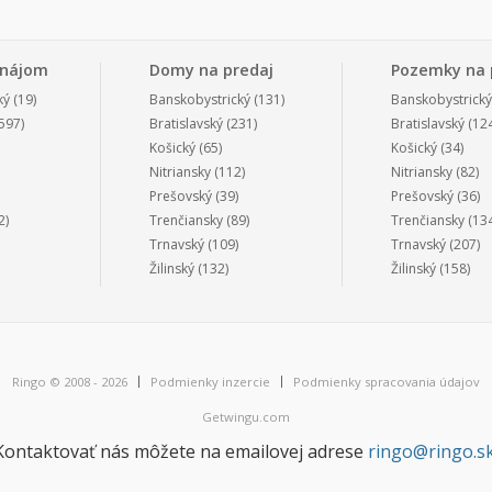
enájom
Domy na predaj
Pozemky na 
ký
(19)
Banskobystrický
(131)
Banskobystrický
597)
Bratislavský
(231)
Bratislavský
(124
Košický
(65)
Košický
(34)
Nitriansky
(112)
Nitriansky
(82)
Prešovský
(39)
Prešovský
(36)
2)
Trenčiansky
(89)
Trenčiansky
(134
Trnavský
(109)
Trnavský
(207)
Žilinský
(132)
Žilinský
(158)
Ringo © 2008 - 2026
Podmienky inzercie
Podmienky spracovania údajov
Getwingu.com
Kontaktovať nás môžete na emailovej adrese
ringo@ringo.s