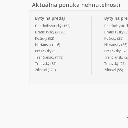
Aktuálna ponuka nehnuteľností
Byty na predaj
Byty na pr
Banskobystrický
(158)
Banskobystric
Bratislavský
(2130)
Bratislavský
(3
Košický
(92)
Košický
(29)
Nitriansky
(116)
Nitriansky
(26)
Prešovský
(58)
Prešovský
(8)
Trenčiansky
(118)
Trenčiansky
(2
Trnavský
(85)
Trnavský
(27)
Žilinský
(171)
Žilinský
(55)