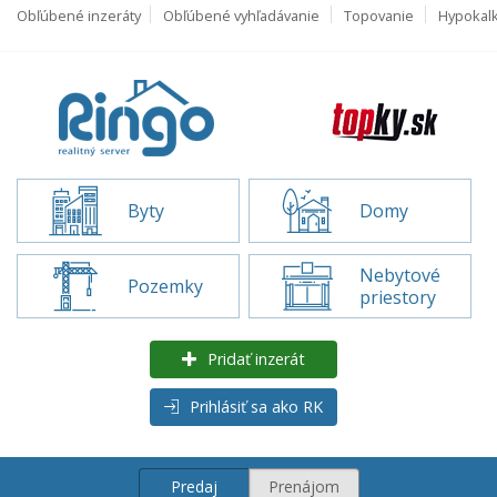
Obľúbené inzeráty
Obľúbené vyhľadávanie
Topovanie
Hypokal
Byty
Domy
Nebytové
Pozemky
priestory
Pridať inzerát
Prihlásiť sa ako RK
Predaj
Prenájom