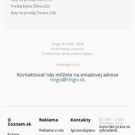
Predaj bytov Žilina
(23)
Byty na predaj Trnava
(39)
Ringo © 2008 - 2026
Podmienky inzercie
Podmienky spracovania údajov
Getwingu.com
Kontaktovať nás môžete na emailovej adrese
ringo@ringo.sk
.
O
Reklama
Kontakty
© 1997 – 2026
Zoznam, s.r.o.
Zoznam.sk
Autorské práva sú
Reklama u nás
Spravodajstvo
vyhradené.
Právne