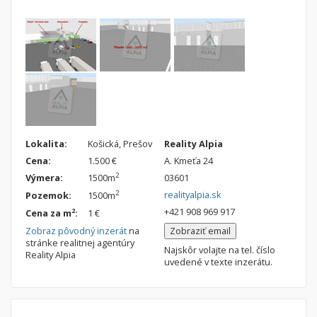
Nebytové priestory
Filtre
Administratívne, obchodné
Súkromná inzercia
Skladové, výrobné
Ponuka RK
Rekreačné, reštauračné
Len s fotkou
Garáž, garážové státie
Novostavba
Hľadaj
search
Lokalita:
Košická, Prešov
Reality Alpia
Cena:
1.500 €
A. Kmeťa 24
Uložiť vyhľadávanie
|
Zasielať na email
alternate_email
2
Výmera:
1500m
03601
Zatvoriť vyhľadávanie
realityalpia.sk
2
Pozemok:
1500m
+421 908 969 917
2
Cena za m
:
1 €
Zobraz pôvodný inzerát
na
Zobraziť email
stránke realitnej agentúry
Najskôr volajte na tel. číslo
Reality Alpia
uvedené v texte inzerátu.