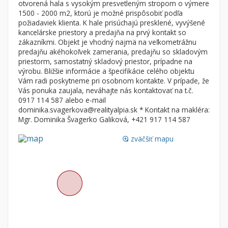
otvorená hala s vysokým presvetleným stropom o výmere
Byt
Dom
1500 - 2000 m2, ktorú je možné prispôsobiť podľa
Garsónky
Vila
požiadaviek klienta. K hale prisúchajú presklené, vyvýšené
kancelárske priestory a predajňa na prvý kontakt so
Dvojgarsónky
Chalupa
zákazníkmi. Objekt je vhodný najmä na veľkometrážnu
predajňu akéhokoľvek zamerania, predajňu so skladovým
1-izbové
priestorm, samostatný skladový priestor, prípadne na
2-izbové
výrobu. Bližšie informácie a špecifikácie celého objektu
Vám radi poskytneme pri osobnom kontakte. V prípade, že
3-izbové
Vás ponuka zaujala, neváhajte nás kontaktovať na t.č.
4 a viac izbové byty
0917 114 587 alebo e-mail
dominika.svagerkova@realityalpia.sk * Kontakt na makléra:
Mgr. Dominika Švagerko Galiková, +421 917 114 587
Pozemok
Stavebné pozemky
zväčšiť mapu
loupe
Bývanie a rekreácia
Priemyselný pozemok
Poľnohospodárske pozemky
Záhrada
Iný poľnohospodársky pozemok