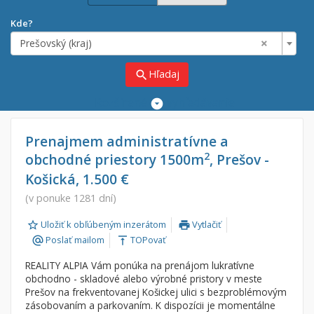
Kde?
×
Prešovský (kraj)
Hľadaj
search
Rozšírené
vyhľadávanie
Cena
Predaj
Prenajmem administratívne a
2
obchodné priestory 1500m
, Prešov -
Prenájom
Od:
€
Košická, 1.500 €
(v ponuke 1281 dní)
Do:
€
Uložiť k obľúbeným inzerátom
Vytlačiť
print
Poslať mailom
TOPovať
alternate_email
vertical_align_top
Lokalita
REALITY ALPIA Vám ponúka na prenájom lukratívne
×
×
Prešovský (kraj)
obchodno - skladové alebo výrobné pristory v meste
Prešov na frekventovanej Košickej ulici s bezproblémovým
zásobovaním a parkovaním. K dispozícii je momentálne