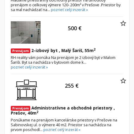
Hľadáme priestranný obchodný priestor na dlhodobý
prenájom o celkovej výmere 120- 200m² v Prešove .Priestor by
sa mal nachádzať na...
pozrieť celý inzerát »
500 €
2
2-izbový byt , Malý Šariš, 55m
Prenájom
RH reality vám ponúka Na prenájom je 2 izbový byt v Malom
Šariši. Byt sa nachádza v bytovom dome k...
pozrieť celý inzerát »
255 €
Administratívne a obchodné priestory ,
Prenájom
2
Prešov, 40m
Ponúkame na prenájom kancelárske priestory v Prešove na
Sabinovskej ul. o výmere 40 m2. Priestor sa nachádza na
prvom poschodí...
pozrieť celý inzerát »