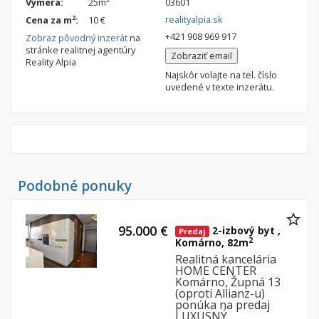
Výmera:
25m
03601
Nebytové priestory
Filtre
realityalpia.sk
2
Cena za m
:
10 €
Administratívne, obchodné
Súkromná inzercia
+421 908 969 917
Zobraz pôvodný inzerát
na
stránke realitnej agentúry
Skladové, výrobné
Ponuka RK
Zobraziť email
Reality Alpia
Najskôr volajte na tel. číslo
Rekreačné, reštauračné
Len s fotkou
uvedené v texte inzerátu.
Garáž, garážové státie
Novostavba
Hľadaj
search
Uložiť vyhľadávanie
|
Zasielať na email
alternate_email
Podobné ponuky
Zatvoriť vyhľadávanie
95.000 €
2-izbový byt ,
Predaj
2
Komárno, 82m
Realitná kancelária
HOME CENTER
Komárno, Župná 13
(oproti Allianz-u)
ponúka na predaj
LUXUSNÝ