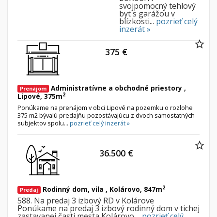
svojpomocný tehlový
byt s garážou v
blízkosti...
pozrieť celý
inzerát »
375 €
Administratívne a obchodné priestory ,
Prenájom
2
Lipové, 375m
Ponúkame na prenájom v obci Lipové na pozemku o rozlohe
375 m2 bývalú predajňu pozostávajúcu z dvoch samostatných
subjektov spolu...
pozrieť celý inzerát »
36.500 €
2
Rodinný dom, vila , Kolárovo, 847m
Predaj
588. Na predaj 3 izbový RD v Kolárove
Ponúkame na predaj 3 izbový rodinný dom v tichej
zastavanej časti mesta Kolárovo....
pozrieť celý