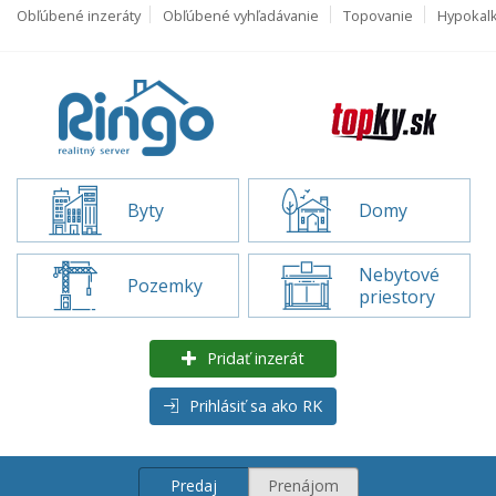
Obľúbené inzeráty
Obľúbené vyhľadávanie
Topovanie
Hypokal
Byty
Domy
Nebytové
Pozemky
priestory
Pridať inzerát
Prihlásiť sa ako RK
Predaj
Prenájom