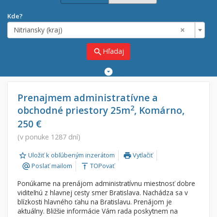
Kde?
×
Nitriansky (kraj)
Hľadaj
search
Rozšírené
vyhľadávanie
Cena
Predaj
Prenajmem administratívne a
2
obchodné priestory 25m
, Komárno,
Prenájom
Od:
€
250 €
(v ponuke 1287 dní)
Do:
€
Uložiť k obľúbeným inzerátom
Vytlačiť
print
Poslať mailom
TOPovať
alternate_email
vertical_align_top
Lokalita
Ponúkame na prenájom administratívnu miestnosť dobre
×
×
Nitriansky (kraj)
viditeľnú z hlavnej cesty smer Bratislava. Nachádza sa v
blízkosti hlavného ťahu na Bratislavu. Prenájom je
aktuálny. Bližšie informácie Vám rada poskytnem na