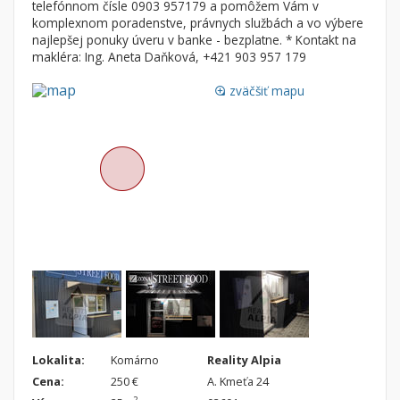
telefónnom čísle 0903 957179 a pomôžem Vám v
Byt
Dom
komplexnom poradenstve, právnych službách a vo výbere
Garsónky
Vila
najlepšej ponuky úveru v banke - bezplatne. * Kontakt na
makléra: Ing. Aneta Daňková, +421 903 957 179
Dvojgarsónky
Chalupa
zväčšiť mapu
1-izbové
loupe
2-izbové
3-izbové
4 a viac izbové byty
Pozemok
Stavebné pozemky
Bývanie a rekreácia
Priemyselný pozemok
Poľnohospodárske pozemky
Záhrada
Lokalita:
Komárno
Reality Alpia
Iný poľnohospodársky pozemok
Cena:
250 €
A. Kmeťa 24
2