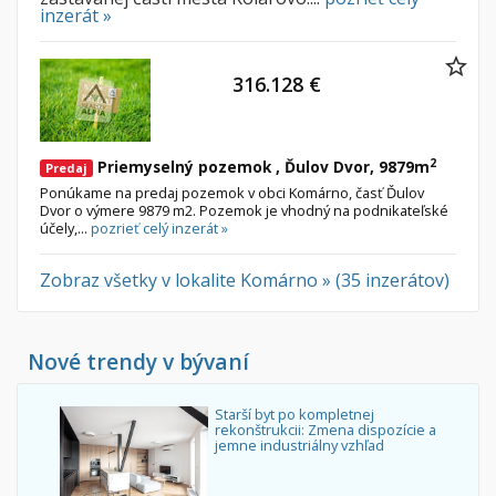
inzerát »
316.128 €
2
Priemyselný pozemok , Ďulov Dvor, 9879m
Predaj
Ponúkame na predaj pozemok v obci Komárno, časť Ďulov
Dvor o výmere 9879 m2. Pozemok je vhodný na podnikateľské
účely,...
pozrieť celý inzerát »
Zobraz všetky v lokalite Komárno » (35 inzerátov)
Nové trendy v bývaní
Starší byt po kompletnej
rekonštrukcii: Zmena dispozície a
jemne industriálny vzhľad