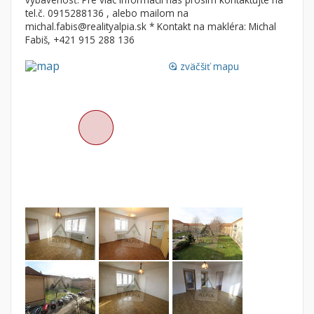
Byt
Dom
tel.č. 0915288136 , alebo mailom na
michal.fabis@realityalpia.sk * Kontakt na makléra: Michal
Garsónky
Vila
Fabiš, +421 915 288 136
Dvojgarsónky
Chalupa
zväčšiť mapu
loupe
1-izbové
2-izbové
3-izbové
4 a viac izbové byty
Pozemok
Stavebné pozemky
Bývanie a rekreácia
Priemyselný pozemok
Poľnohospodárske pozemky
Záhrada
Iný poľnohospodársky pozemok