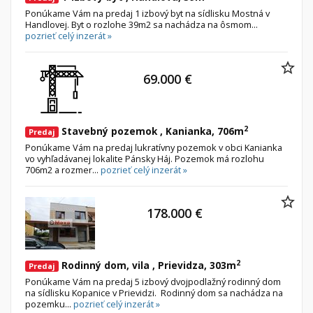
Ponúkame Vám na predaj 1 izbový byt na sídlisku Mostná v
Handlovej. Byt o rozlohe 39m2 sa nachádza na ôsmom...
pozrieť celý inzerát »
69.000 €
2
Stavebný pozemok , Kanianka, 706m
Predaj
Ponúkame Vám na predaj lukratívny pozemok v obci Kanianka
vo vyhľadávanej lokalite Pánsky Háj. Pozemok má rozlohu
706m2 a rozmer...
pozrieť celý inzerát »
178.000 €
2
Rodinný dom, vila , Prievidza, 303m
Predaj
Ponúkame Vám na predaj 5 izbový dvojpodlažný rodinný dom
na sídlisku Kopanice v Prievidzi. Rodinný dom sa nachádza na
pozemku...
pozrieť celý inzerát »