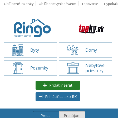
Obľúbené inzeráty
Obľúbené vyhľadávanie
Topovanie
Hypokal
Byty
Domy
Nebytové
Pozemky
priestory
Pridať inzerát
Prihlásiť sa ako RK
Predaj
Prenájom