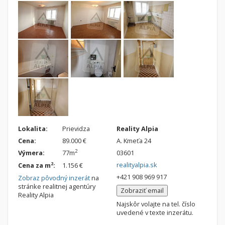
Nebytové priestory
Filtre
Administratívne, obchodné
Súkromná inzercia
Skladové, výrobné
Ponuka RK
Rekreačné, reštauračné
Len s fotkou
Garáž, garážové státie
Novostavba
Hľadaj
search
Uložiť vyhľadávanie
|
Zasielať na email
alternate_email
Lokalita:
Prievidza
Reality Alpia
Zatvoriť vyhľadávanie
Cena:
89.000 €
A. Kmeťa 24
2
Výmera:
77m
03601
realityalpia.sk
2
Cena za m
:
1.156 €
+421 908 969 917
Zobraz pôvodný inzerát
na
stránke realitnej agentúry
Zobraziť email
Reality Alpia
Najskôr volajte na tel. číslo
uvedené v texte inzerátu.