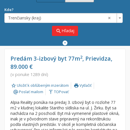
Kde?
×
Trenčiansky (kraj)
Hľadaj
search
Rozšírené
vyhľadávanie
Cena
Predaj
2
Predám 3-izbový byt 77m
, Prievidza,
89.000 €
Prenájom
Od:
€
(v ponuke 1289 dní)
Uložiť k obľúbeným inzerátom
Vytlačiť
Do:
€
print
Poslať mailom
TOPovať
alternate_email
vertical_align_top
Alpia Reality ponúka na predaj 3. izbový byt o rozlohe 77
Lokalita
m2 v kľudnej lokalite Starého sídliska na ul. J. Žirku. Byt sa
×
nachádza na 2 poschodí. Byt má vymenené plastové okná,
×
Trenčiansky (kraj)
inak je v pôvodnom stave pripravený na rekonštrukciu
podľa vlastných predstáv. V okolí je kompletná občianska
vybavenosť. Pre viac informácii nás prosím kontaktujte na