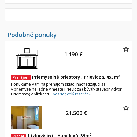
Podobné ponuky
1.190 €
2
Priemyselné priestory , Prievidza, 453m
Prenájom
Ponúkame Vám na prenájom sklad nachádzajúci sa
v priemyselnej zóne v meste Prievidza ( bývaly stavebný dvor
Priemstav) v blízkosti...
pozrieť celý inzerát »
21.500 €
2
1-izbový byt , Handlová, 39m
Predaj