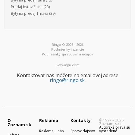
Byty na predaj Nitra
(15)
Predaj bytov Žilina
(23)
Byty na predaj Trnava
(39)
Ringo © 2008 - 2026
Podmienky inzercie
Podmienky spracovania údajov
Getwingu.com
Kontaktovať nás môžete na emailovej adrese
ringo@ringo.sk
.
O
Reklama
Kontakty
© 1997 – 2026
Zoznam, s.r.o.
Zoznam.sk
Autorské práva sú
Reklama u nás
Spravodajstvo
vyhradené.